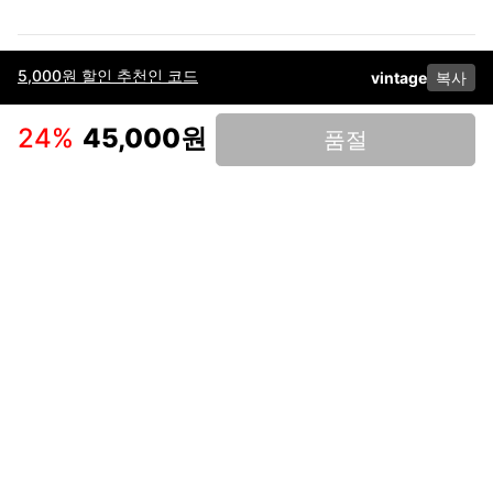
5,000원 할인 추천인 코드
vintage
복사
이용약관
고객센터
판매
개인정보 처리방침
사업자 정보
다운로드
인스타그램
페이스북
24
%
45,000원
품절
(주)후루츠패밀리컴퍼니 · 대표이사 이재범 / 소재지: 서울특별시 용산구 한강대
로 328, 201호 / 사업자 등록번호: 755-86-01442
사업자 정보확인
통신판매업
신고: 2019-서울용산-0723 호 / 고객센터: 070-4466-3377 / 고객센터 문의는
후루츠 앱 다운로드 후 문의가능합니다 /
support@fruitsfamily.com
Copyright © FruitsFamily Company Inc. All right reserved
후루츠패밀리(주)는 통신판매중개자로서 거래 당사자가 아닙니다. 상품, 상품정
보, 거래에 관한 의무와 책임은 각 판매자에게 있으며, 후루츠패밀리(주)는 원칙
적으로 판매 회원과 구매 회원 간의 거래에 대하여 책임을 지지 않습니다. 다만,
후루츠패밀리에서 직접 판매하는 상품에 대한 책임은 후루츠패밀리(주)에 있습
니다.