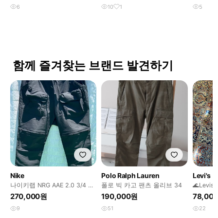
6
10
1
5
함께 즐겨찾는 브랜드 발견하기
Nike
Polo Ralph Lauren
Levi's
나이키랩 NRG AAE 2.0 3/4 스
폴로 빅 카고 팬츠 올리브 34
🌊Levis 
트레치 포켓 팬츠 M 팝니다
Cargo p
270,000원
190,000원
78,00
9
51
22