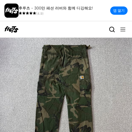
후루츠 - 300만 패션 러버와 함께 디깅해요!
앱 열기
(4.9)