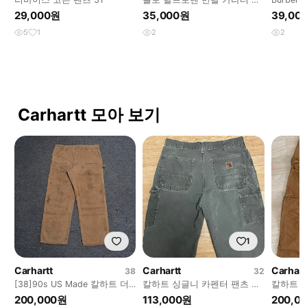
사이즈 XL
셔츠
29,000원
35,000원
39,00
5
1
2
2
Carhartt 모아 보기
1
Carhartt
Carhartt
Carhart
38
32
[38]90s US Made 칼하트 더
칼하트 싱글니 카펜터 팬츠 모
칼하트 
블니 -B49
스그린
츠
200,000원
113,000원
200,0