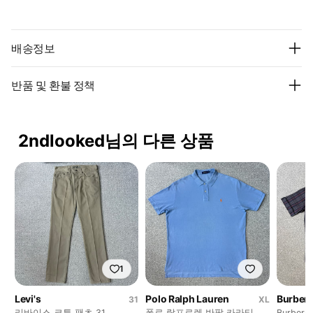
배송정보
반품 및 환불 정책
2ndlooked님의 다른 상품
1
Levi's
Polo Ralph Lauren
Burberr
31
XL
리바이스 코튼 팬츠 31
폴로 랄프로렌 반팔 카라티 빅
Burber