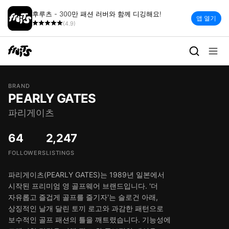
후루츠 - 300만 패션 러버와 함께 디깅해요!
앱 열기
(4.9)
BRAND
PEARLY GATES
파리게이츠
64
2,247
FOLLOWERS
LISTINGS
파리게이츠(PEARLY GATES)는 1989년 일본에서
시작된 프리미엄 영 골프웨어 브랜드입니다. '더
자유롭고 즐겁게 골프를 즐기자'는 슬로건 아래,
상징적인 날개 달린 토끼 로고와 과감한 패턴으로
보수적인 골프 패션의 틀을 깨트렸습니다. 기능성에