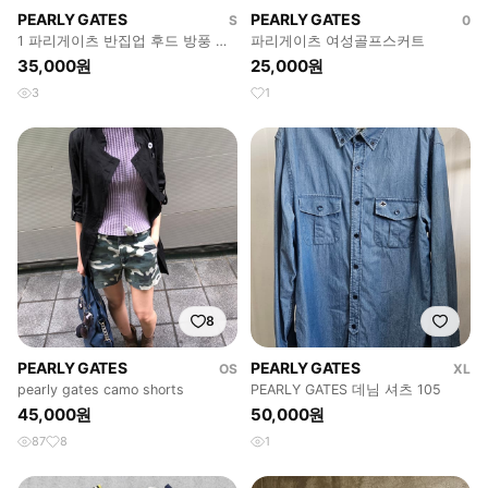
PEARLY GATES
PEARLY GATES
S
0
1 파리게이츠 반집업 후드 방풍 니
파리게이츠 여성골프스커트
트
35,000원
25,000원
3
1
8
PEARLY GATES
PEARLY GATES
OS
XL
pearly gates camo shorts
PEARLY GATES 데님 셔츠 105
45,000원
50,000원
87
8
1