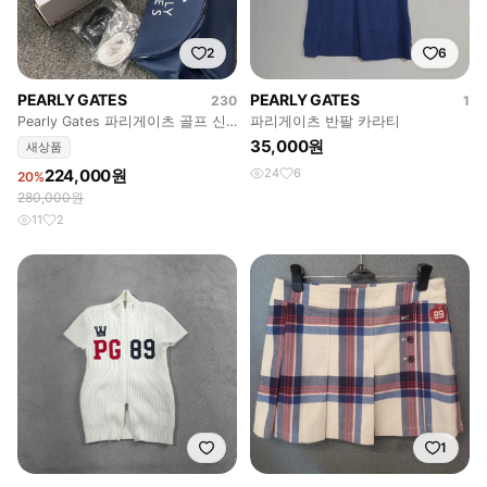
2
6
PEARLY GATES
PEARLY GATES
230
1
Pearly Gates 파리게이츠 골프 신
파리게이츠 반팔 카라티
발 230 (새상품) 택 있음
35,000원
새상품
224,000원
24
6
20%
280,000원
11
2
1