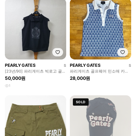
PEARLY GATES
PEARLY GATES
S
S
[23년/90] 파리게이츠 빅로고 골프
파리게이츠 골프웨어 민소매 카라
반팔 블랙
티 블루 토끼 패턴
50,000원
28,000원
1
SOLD