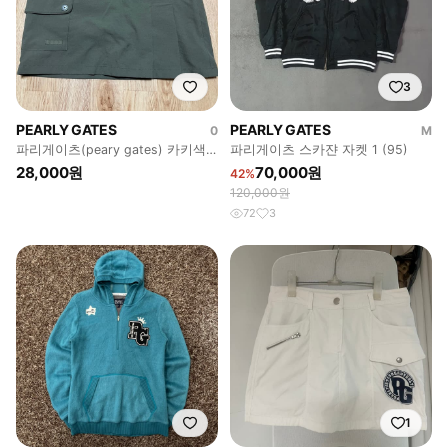
3
PEARLY GATES
PEARLY GATES
0
M
파리게이츠(peary gates) 카키색
파리게이츠 스카쟌 자켓 1 (95)
여성 골프 스커트
28,000원
70,000원
42%
120,000원
72
3
1