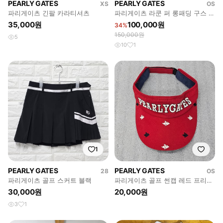
PEARLY GATES
PEARLY GATES
XS
OS
파리게이츠 긴팔 카라티셔츠
파리게이츠 라쿤 퍼 롱패딩 구스 다
운 블랙 후드 거위 털 화이트 라인
35,000원
100,000원
34%
0
150,000원
5
10
1
1
PEARLY GATES
PEARLY GATES
28
OS
파리게이츠 골프 스커트 블랙
파리게이츠 골프 썬캡 레드 프리사
이즈
30,000원
20,000원
3
1