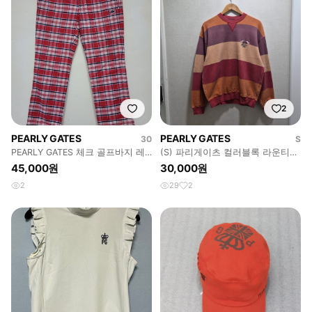
2
PEARLY GATES
PEARLY GATES
30
S
PEARLY GATES 체크 골프바지 레
(S) 파리게이츠 컬러블록 라운티
드 4
크루넥
45,000원
30,000원
2
29
2