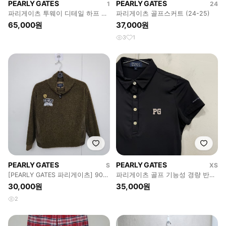
PEARLY GATES
PEARLY GATES
1
24
파리게이츠 투웨이 디테일 하프 니
파리게이츠 골프스커트 (24-25)
트 집업 (85)
65,000원
37,000원
3
1
PEARLY GATES
PEARLY GATES
S
XS
[PEARLY GATES 파리게이츠] 90
파리게이츠 골프 기능성 경량 반팔
55 여 뽀글이맨투맨
카라티
30,000원
35,000원
2