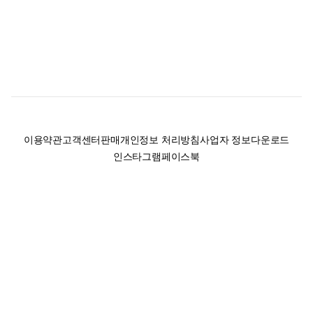
이용약관
고객센터
판매
개인정보 처리방침
사업자 정보
다운로드
인스타그램
페이스북
(주)후루츠패밀리컴퍼니 · 대표이사 이재범 / 소재지: 서울특별시 용산구 한강대
로 328, 201호 / 사업자 등록번호: 755-86-01442
사업자 정보확인
통신판매업
신고: 2019-서울용산-0723 호 / 고객센터: 070-4466-3377 / 고객센터 문의는
후루츠 앱 다운로드 후 문의가능합니다 /
support@fruitsfamily.com
Copyright © FruitsFamily Company Inc. All right reserved
후루츠패밀리(주)는 통신판매중개자로서 거래 당사자가 아닙니다. 상품, 상품정
보, 거래에 관한 의무와 책임은 각 판매자에게 있으며, 후루츠패밀리(주)는 원칙
적으로 판매 회원과 구매 회원 간의 거래에 대하여 책임을 지지 않습니다. 다만,