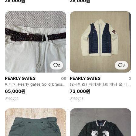
25,000원
28,000원
2
3
PEARLY GATES
PEARLY GATES
OS
2
빈티지 Pearly gates Solid brass
(2사이즈) 파리게이츠 패딩 울 니
버클 레더벨트
트 방풍 여성 집업
65,000원
73,000원
10
2
19
3