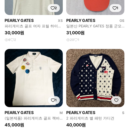
2
1
PEARLY GATES
PEARLY GATES
XS
OS
파리게이츠 골프 여자 프릴 하이넥
일본산 PEARLY GATES 정품 군모
민소매 화이트 기능성 XS 85 44
오렌지
30,000원
31,000원
6
2
20
1
1
PEARLY GATES
PEARLY GATES
M
S
(일본제품) 파리게이츠 골프 잭바
2 파리게이츠 별 패턴 가디건
니 자수패치 반팔 카라티 (4)
45,000원
40,000원