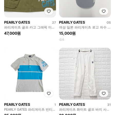
PEARLY GATES
PEARLY GATES
27
OS
파리게이츠 골프 카고 그래픽 미니
여성 일본 파리게이츠 로고 자수 골
스커트 카키색 0사이즈
프 볼캡 네이비 F
47,000원
15,000원
5
PEARLY GATES
PEARLY GATES
1
31
PEARLY GATES 파리게이츠 빈티지
파리게이츠 화이트 골프 바지 사이
PK 카라 반팔 티셔츠
즈 31인치