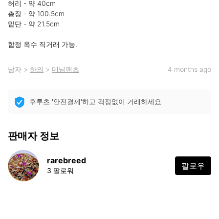
허리 - 약 40cm

총장 - 약 100.5cm

밑단 - 약 21.5cm

합정 옥수 직거래 가능.
남자
>
하의
>
데님팬츠
4 months ago
후루츠 '안전결제'하고 걱정없이 거래하세요
판매자 정보
rarebreed
팔로우
3 팔로워