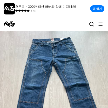
후루츠 - 300만 패션 러버와 함께 디깅해요!
앱 열기
(4.9)