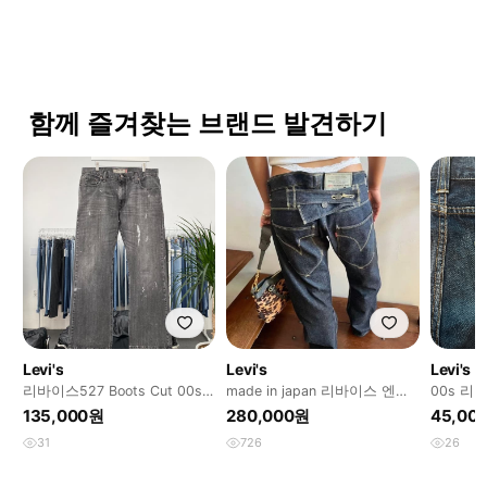
함께 즐겨찾는 브랜드 발견하기
Levi's
Levi's
Levi's
리바이스527 Boots Cut 00s
made in japan 리바이스 엔지
00s 리
35사이즈 a6040
니어드진 신치백 33
135,000원
280,000원
45,00
31
726
26