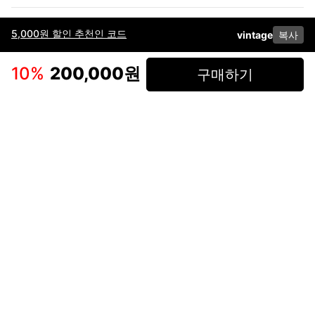
5,000원 할인 추천인 코드
vintage
복사
이용약관
고객센터
판매
개인정보 처리방침
사업자 정보
다운로드
인스타그램
페이스북
10
%
200,000원
구매하기
(주)후루츠패밀리컴퍼니 · 대표이사 이재범 / 소재지: 서울특별시 용산구 한강대
로 328, 201호 / 사업자 등록번호: 755-86-01442
사업자 정보확인
통신판매업
신고: 2019-서울용산-0723 호 / 고객센터: 070-4466-3377 / 고객센터 문의는
후루츠 앱 다운로드 후 문의가능합니다 /
support@fruitsfamily.com
Copyright © FruitsFamily Company Inc. All right reserved
후루츠패밀리(주)는 통신판매중개자로서 거래 당사자가 아닙니다. 상품, 상품정
보, 거래에 관한 의무와 책임은 각 판매자에게 있으며, 후루츠패밀리(주)는 원칙
적으로 판매 회원과 구매 회원 간의 거래에 대하여 책임을 지지 않습니다. 다만,
후루츠패밀리에서 직접 판매하는 상품에 대한 책임은 후루츠패밀리(주)에 있습
니다.