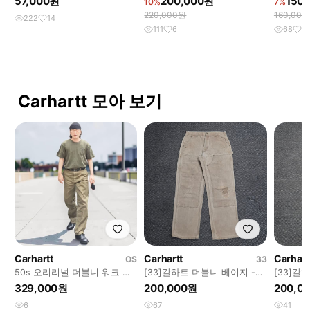
57,000원
200,000원
150
10%
7%
220,000원
160,00
222
14
111
6
68
8
Carhartt 모아 보기
Carhartt
Carhartt
Carhart
OS
33
50s 오리리널 더블니 워크 팬
[33]칼하트 더블니 베이지 -
[33]칼
츠 헌팅 바지 M0919
B51
운 -B50
329,000원
200,000원
200,0
6
67
41