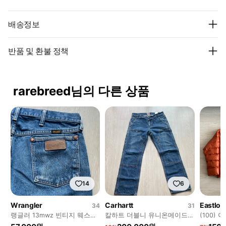
배송정보
반품 및 환불 정책
rarebreed님의 다른 상품
14
6
Wrangler
Carhartt
Eastlog
34
31
랭글러 13mwz 빈티지 웨스턴
칼하트 더블니 유니온메이드
(100)
데님
31x32
량패딩