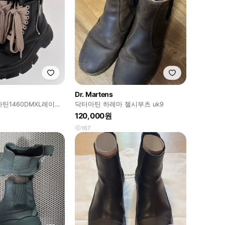
Dr. Martens
틴1460DMXL레이스
닥터마틴 하레마 첼시부츠 uk9
120,000원
167