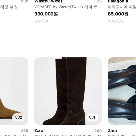
Waste(Twice)
Patagonia
260
OS
더 트래킹 부츠
VOYAGER by Waste(Twice) 레더 트러
파타고니아 아일
커
셔츠 - XL
360,000원
85,000원
97
4
188
9
2
1
Zara
Zara
265
260