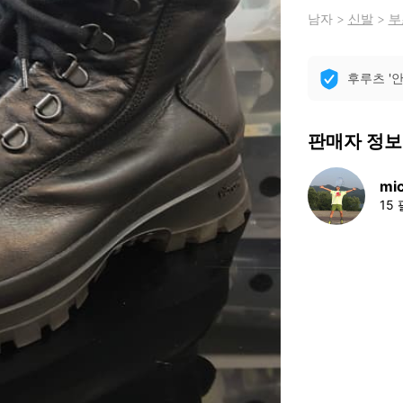
남자
>
신발
>
부
후루츠 '
판매자 정보
mi
15