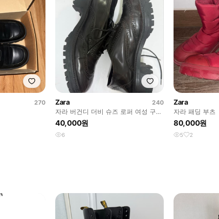
Zara
Zara
270
240
자라 버건디 더비 슈즈 로퍼 여성 구두
자라 패딩 부츠
37 (240)
40,000원
80,000원
6
5
2