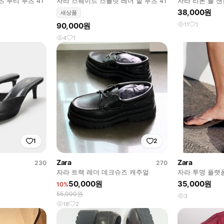
 부티 부츠 41
자라 스웨이드 스플릿 레더 힐 부츠 41
자라 리본 뮬 샌
38,000원
새상품
90,000원
11
1
4
1
1
2
Zara
Zara
230
270
자라 트랙 레더 데크슈즈 캐주얼
자라 투명 플랫폼
50,000원
35,000원
10%
55,000원
3
18
2