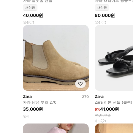
자라 플랫폼 샌들
자라 스웨이드 앵클부츠
새상품
새상품
40,000원
80,000원
6
1
3
2
Zara
Zara
270
자라 남성 부츠 270
Zara 리본 샌들 (블랙)
35,000원
41,000원
9%
45,000원
4
3
1