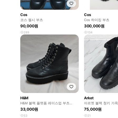
Cos
Cos
코스 첼시 부츠
Cos 하이킹 부츠
90,000원
300,000원
289
134
H&M
Arket
H&M 블랙 플랫폼 레이스업 부츠
아르켓 블랙 청키 가죽
[eur41 / 260mm]
33,000원
75,000원
53
21