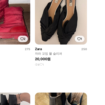
2
1
Zara
275
250
자라 꼬임 뮬 슬리퍼
20,000원
8
1