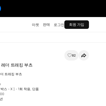
판매
회원 가입
마켓
로그인
82
ram 레더 트래킹 부츠
레더 트래킹 부츠



 박스 - X ] - 1회 착용, 단품

00

3년