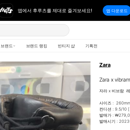
앱에서 후루츠를 제대로 즐겨보세요!
앱 다운로드
브랜드
브랜드 랭킹
빈티지 샵
기획전
Zara
Zara x vib
자라 x 비브람  
사이즈 :  260mm
컨디션 : 9.5/10 [
발매가 : ₩279,0
발매시기 : 202