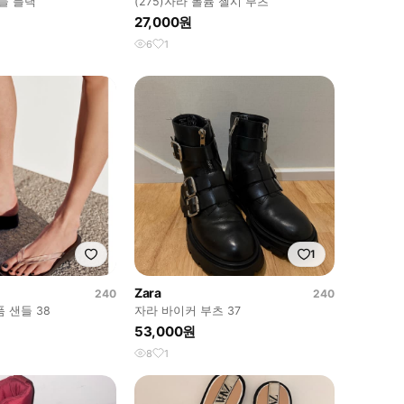
들 블랙
(275)자라 볼륨 첼시 부츠
27,000원
6
1
1
Zara
240
240
 샌들 38
자라 바이커 부츠 37
53,000원
8
1