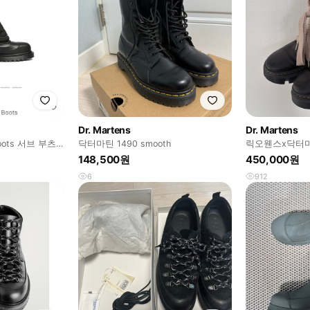
Dr. Martens
Dr. Martens
oots 서브 부츠
닥터마틴 1490 smooth
릭오웬스x닥터마
업부츠 290
148,500원
450,000원
6
912