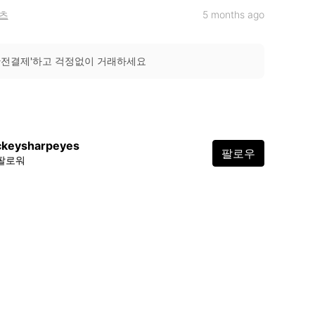
츠
5 months ago
안전결제'하고 걱정없이 거래하세요
ckeysharpeyes
팔로우
 팔로워