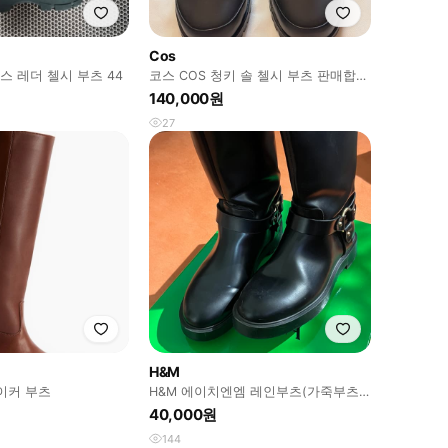
Cos
코스 레더 첼시 부츠 44
코스 COS 청키 솔 첼시 부츠 판매합니
다 !
140,000원
27
H&M
이커 부츠
H&M 에이치엔엠 레인부츠(가죽부츠)
245-250 (38)
40,000원
144