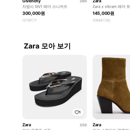
Givenchy
Zara
260
지방시 GIV1 레더 스니커즈
Zara x vibram 레
300,000원
145,000원
118
7
848
82
Zara 모아 보기
1
Zara
Zara
250