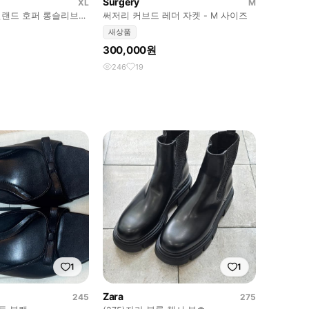
Surgery
XL
M
랜드 호퍼 롱슬리브
써저리 커브드 레더 자켓 - M 사이즈
새상품
300,000원
246
19
1
1
Zara
245
275