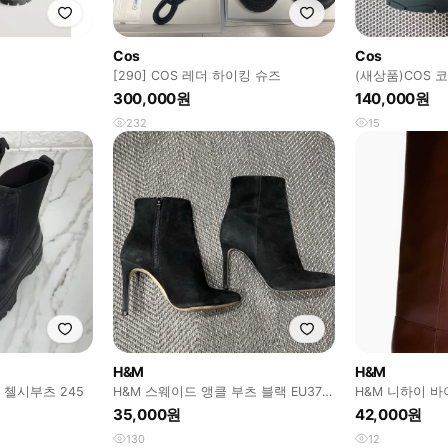
Cos
Cos
[290] COS 레더 하이킹 슈즈
(새상품)COS 
300,000원
140,000원
232
15
H&M
H&M
 첼시부츠 245
H&M 스웨이드 앵클 부츠 블랙 EU37/
H&M 니하이 바
한국 235
35,000원
42,000원
130
12