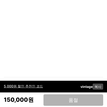
5,000원 할인 추천인 코드
vintage
복사
이용약관
고객센터
판매
개인정보 처리방침
사업자 정보
다운로드
인스타그램
페이스북
150,000원
품절