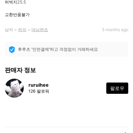
허벅지25.5

교환반품불가
남자
>
하의
>
데님팬츠
5 months ago
후루츠 '안전결제'하고 걱정없이 거래하세요
판매자 정보
ruruihee
팔로우
126 팔로워