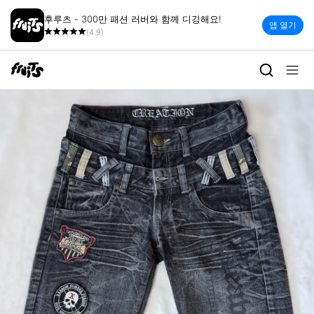
후루츠 - 300만 패션 러버와 함께 디깅해요!
앱 열기
(4.9)