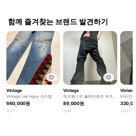
함께 즐겨찾는 브랜드 발견하기
Vintage
Vintage
Vivien
Vintage Lee hippy 커스텀
릭오웬스맛 플레어팬츠 부츠컷
비비안웨
블랙
펜터 생
660,000원
89,000원
320,0
31
49
627