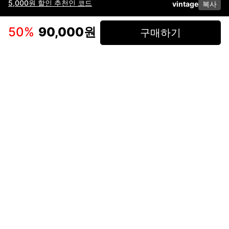
5,000원 할인 추천인 코드
vintage
복사
이용약관
고객센터
판매
개인정보 처리방침
사업자 정보
다운로드
인스타그램
페이스북
50
%
90,000원
구매하기
(주)후루츠패밀리컴퍼니 · 대표이사 이재범 / 소재지: 서울특별시 용산구 한강대
로 328, 201호 / 사업자 등록번호: 755-86-01442
사업자 정보확인
통신판매업
신고: 2019-서울용산-0723 호 / 고객센터: 070-4466-3377 / 고객센터 문의는
후루츠 앱 다운로드 후 문의가능합니다 /
support@fruitsfamily.com
Copyright © FruitsFamily Company Inc. All right reserved
후루츠패밀리(주)는 통신판매중개자로서 거래 당사자가 아닙니다. 상품, 상품정
보, 거래에 관한 의무와 책임은 각 판매자에게 있으며, 후루츠패밀리(주)는 원칙
적으로 판매 회원과 구매 회원 간의 거래에 대하여 책임을 지지 않습니다. 다만,
후루츠패밀리에서 직접 판매하는 상품에 대한 책임은 후루츠패밀리(주)에 있습
니다.