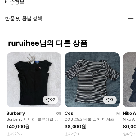
배송정보
반품 및 환불 정책
ruruihee님의 다른 상품
27
3
Burberry
Cos
Niko A
OS
M
Burberry 버버리 블루라벨 갸
COS 코스 딱붙 골지 티셔츠
Niko 
루깔 모리걸 딸기우유 로고 티
트
140,000원
38,000원
80,00
셔츠
79
27
22
3
6
3