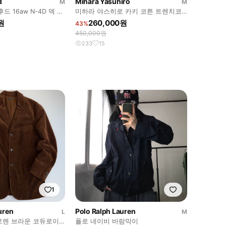
d
Mihara Yasuhiro
M
M
 16aw N-4D 덱 자
미하라 야스히로 카키 코튼 트렌치코
트
원
260,000원
43%
450,000원
233
15
1
uren
Polo Ralph Lauren
L
M
폴로 네이비 바람막이