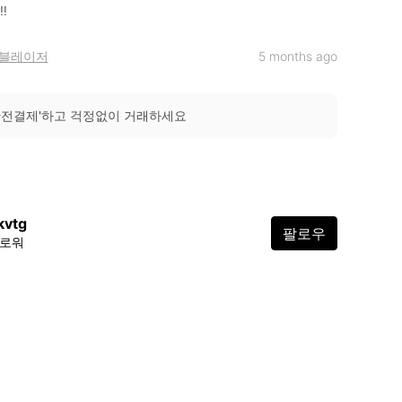
!
블레이저
5 months ago
안전결제'하고 걱정없이 거래하세요
kvtg
팔로우
팔로워