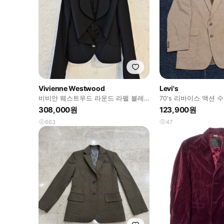
Vivienne Westwood
Levi's
비비안 웨스트우드 라운드 라펠 블레
70's 리바이스 액션 
이저
308,000원
123,900원
663
47