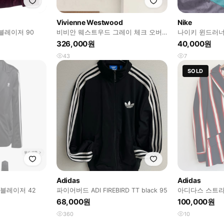
Vivienne Westwood
Nike
블레이저 90
비비안 웨스트우드 그레이 체크 오버
나이키 윈드러너
랩 칼라 자켓
민트/그레이 L
326,000원
40,000원
43
7
SOLD
Adidas
Adidas
블레이저 42
파이어버드 ADI FIREBIRD TT black 95
아디다스 스트라
이저 자켓 95 0
68,000원
100,000원
360
10