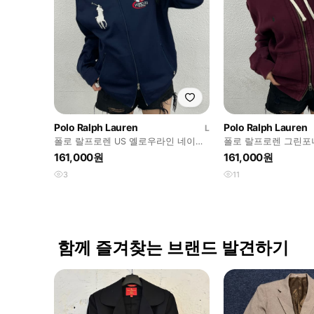
Polo Ralph Lauren
Polo Ralph Lauren
L
폴로 랄프로렌 US 옐로우라인 네이비
폴로 랄프로렌 그린포
투웨이 집업 L
집업 L
161,000원
161,000원
3
11
함께 즐겨찾는 브랜드 발견하기