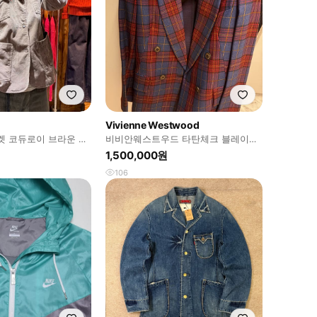
Vivienne Westwood
켓 코듀로이 브라운 클
비비안웨스트우드 타탄체크 블레이저
셋업
1,500,000원
106