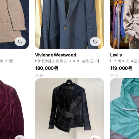
Vivienne Westwood
Levi's
수트 자켓
비비안웨스트우드 네이비 슬림핏 리넨
L 리바이스 4포
자켓 50 매장판
래식 블레이저
180,000원
119,000원
46
13