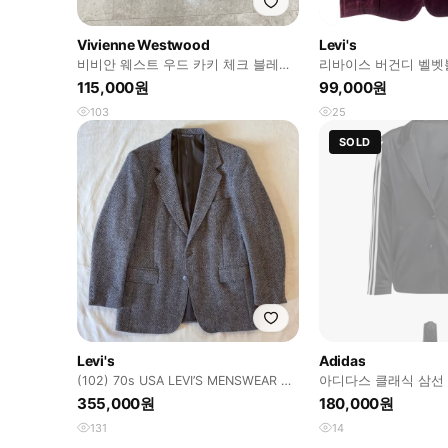
Vivienne Westwood
Levi's
비비안 웨스트 우드 카키 체크 블레이
리바이스 버건디 벨벳
저
115,000원
99,000원
103
25
SOLD
Levi's
Adidas
(102) 70s USA LEVI’S MENSWEAR 울
아디다스 클래식 삼선 
헤링본 트위드
355,000원
180,000원
131
14