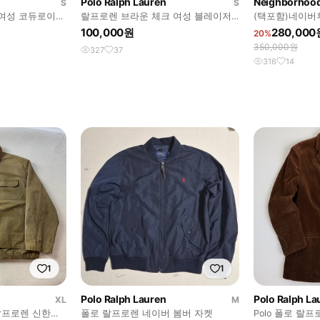
Polo Ralph Lauren
Neighborhoo
S
S
여성 코듀로이
랄프로렌 브라운 체크 여성 블레이저
(택포함)네이버후드
자켓
켓
100,000원
280,000
20%
350,000원
327
37
316
14
1
1
Polo Ralph Lauren
Polo Ralph La
XL
M
로랄프로렌 신한인
폴로 랄프로렌 네이버 봄버 자켓
Polo 폴로 랄프로렌 브라운 코듀로이