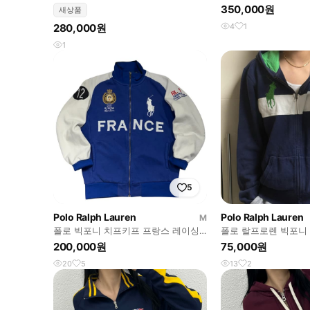
자켓
터네쇼날 코듀로이 코튼
350,000원
새상품
280,000원
4
1
1
5
Polo Ralph Lauren
Polo Ralph Lauren
M
폴로 빅포니 치프키프 프랑스 레이싱
폴로 랄프로렌 빅포니
집업 자켓
업
200,000원
75,000원
20
5
13
2