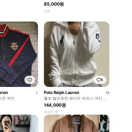
85,000원
6
5
uren
Polo Ralph Lauren
L
M
고젼 져지
폴로 랄프로렌 화이트 빅포니 져지 집
업
144,000원
20
5