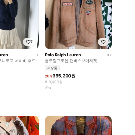
7
uren
Polo Ralph Lauren
L
XL
포니로고 네이비 후드
폴로랄프로렌 캔버스보머자켓
새상품
655,200원
20%
819,000원
8