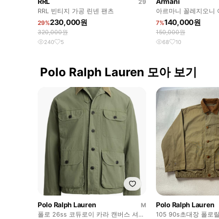
RRL
Armani
29
RRL 빈티지 가공 린넨 팬츠
아르마니 꼴레지오니 
자켓
230,000원
140,000원
29%
7%
320,000원
150,000원
240
5
68
10
Polo Ralph Lauren 모아 보기
Polo Ralph Lauren
Polo Ralph Lauren
M
폴로 26ss 코듀로이 카라 캔버스 셔츠
105 90s초대장 폴