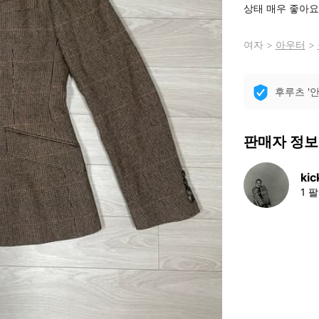
상태 매우 좋아요!
여자
>
아우터
>
후루츠 '
판매자 정보
kic
1 