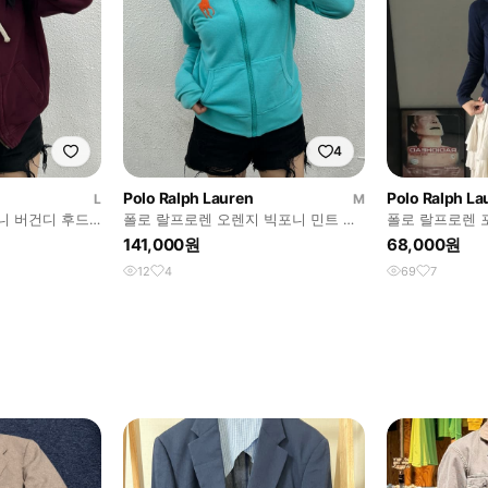
4
Polo Ralph Lauren
Polo Ralph La
L
M
니 버건디 후드
폴로 랄프로렌 오렌지 빅포니 민트 후
폴로 랄프로렌 
드집업 M
집업
141,000원
68,000원
12
4
69
7