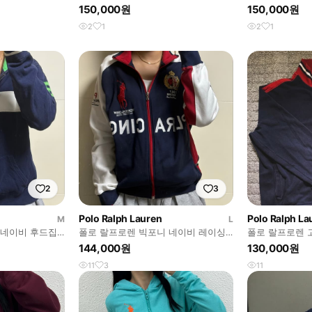
자켓 #383
자켓
150,000원
150,000원
2
1
2
1
2
3
Polo Ralph Lauren
Polo Ralph La
M
L
 네이비 후드집
폴로 랄프로렌 빅포니 네이비 레이싱
폴로 랄프로렌 
져지 집업
144,000원
130,000원
11
3
11