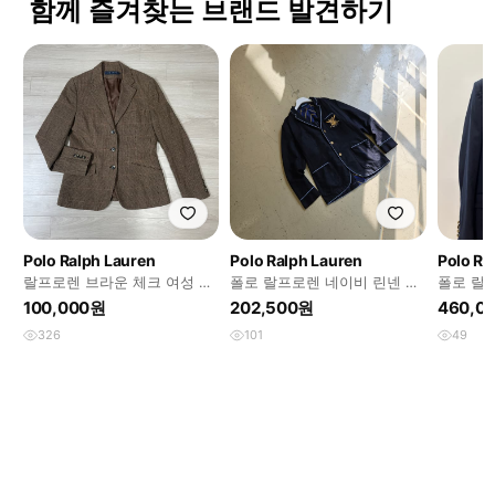
함께 즐겨찾는 브랜드 발견하기
Polo Ralph Lauren
Polo Ralph Lauren
Polo Ra
랄프로렌 브라운 체크 여성 블
폴로 랄프로렌 네이비 린넨 네
폴로 랄
레이저 자켓
이비 블레이저 금장 버튼 L
레이저 
100,000원
202,500원
460,0
100
326
101
49