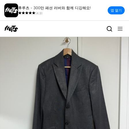
후루츠 - 300만 패션 러버와 함께 디깅해요!
앱 열기
(4.9)