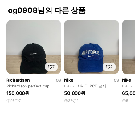
og0908님의 다른 상품
7
2
Richardson
Nike
Nike
OS
OS
Richardson perfect cap
나이키 AIR FORCE 모자
나이키 헤
자 오렌
150,000원
50,000원
65,00
95
7
32
2
5