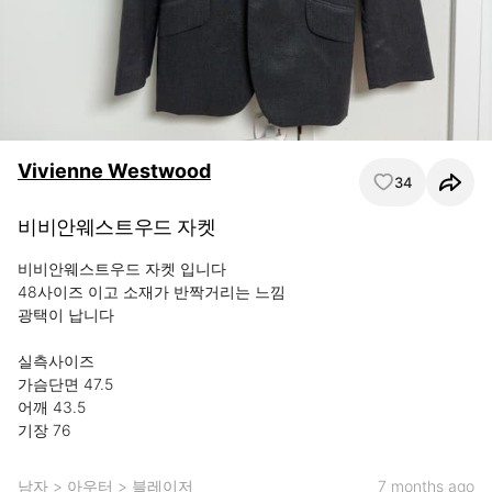
Vivienne Westwood
34
비비안웨스트우드 자켓
비비안웨스트우드 자켓 입니다

48사이즈 이고 소재가 반짝거리는 느낌

광택이 납니다

실측사이즈

가슴단면 47.5 

어깨 43.5 

기장 76
남자
>
아우터
>
블레이저
7 months ago