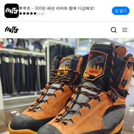
후루츠 - 300만 패션 러버와 함께 디깅해요!
앱 열기
(4.9)