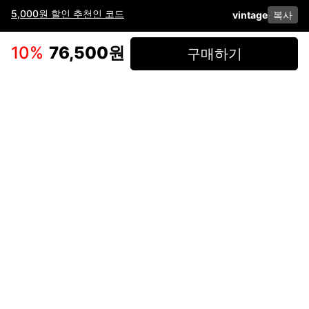
5,000원 할인 추천인 코드
vintage
복사
이용약관
고객센터
판매
개인정보 처리방침
사업자 정보
다운로드
인스타그램
페이스북
10
%
76,500원
구매하기
(주)후루츠패밀리컴퍼니 · 대표이사 이재범 / 소재지: 서울특별시 용산구 한강대
로 328, 201호 / 사업자 등록번호: 755-86-01442
사업자 정보확인
통신판매업
신고: 2019-서울용산-0723 호 / 고객센터: 070-4466-3377 / 고객센터 문의는
후루츠 앱 다운로드 후 문의가능합니다 /
support@fruitsfamily.com
Copyright © FruitsFamily Company Inc. All right reserved
후루츠패밀리(주)는 통신판매중개자로서 거래 당사자가 아닙니다. 상품, 상품정
보, 거래에 관한 의무와 책임은 각 판매자에게 있으며, 후루츠패밀리(주)는 원칙
적으로 판매 회원과 구매 회원 간의 거래에 대하여 책임을 지지 않습니다. 다만,
후루츠패밀리에서 직접 판매하는 상품에 대한 책임은 후루츠패밀리(주)에 있습
니다.