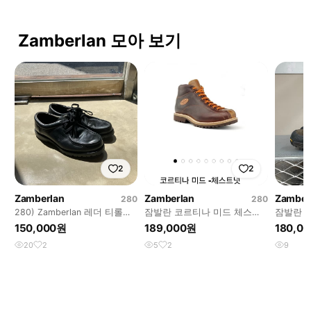
Zamberlan 모아 보기
2
2
Zamberlan
Zamberlan
Zamber
280
280
280) Zamberlan 레더 티롤리
잠발란 코르티나 미드 체스트
잠발란 가
안 부츠
넛 280사이즈 워커 워크웨어
Eu46
150,000원
189,000원
180,0
20
2
5
2
9