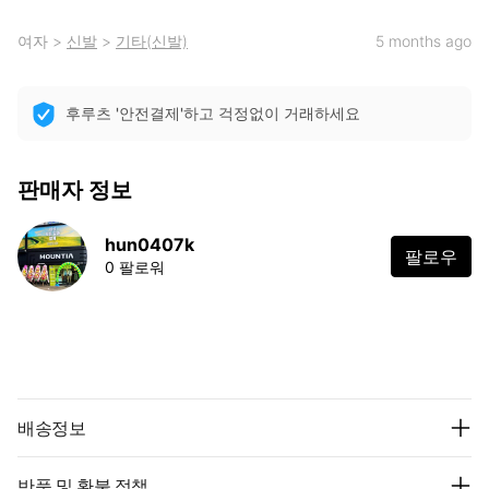
여자
>
신발
>
기타(신발)
5 months ago
후루츠 '안전결제'하고 걱정없이 거래하세요
판매자 정보
hun0407k
팔로우
0 팔로워
배송정보
반품 및 환불 정책