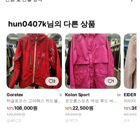
hun0407k님의 다른 상품
2
1
Goretex
Kolon Sport
EIDER
S
M
하글로프스 고어텍스 하드쉘
코오롱스포츠 여성 후드 바람
아이더 
자켓 레드 등산/아웃도어
막이 자켓 핑크 등산자켓 상태
후드 집
108,000원
22,500원
36
10%
10%
10%
좋음
음
120,000원
25,000원
40,000
40
2
11
1
1