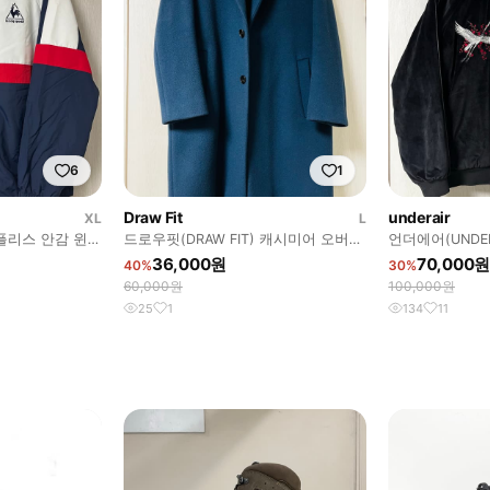
6
1
Draw Fit
underair
XL
L
색 플리스 안감 윈드
드로우핏(DRAW FIT) 캐시미어 오버사
언더에어(UNDER
이즈 싱글코트 L
카챤 점퍼 48(XL
36,000원
70,000원
40%
30%
60,000원
100,000원
25
1
134
11