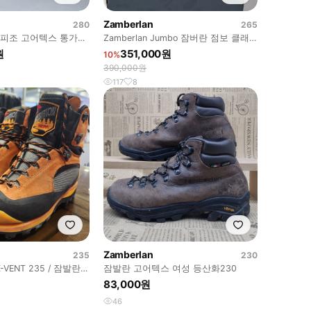
Zamberlan
280
265
란 피조 고어텍스 통가죽
Zamberlan Jumbo 잠버란 점보 클래
식 하이킹/마운틴 부츠
원
351,000원
10%
390,000원
117
8
Zamberlan
235
230
VENT 235 / 잠발란
잠발란 고어텍스 여성 등산화230
/ 비브람창
83,000원
46