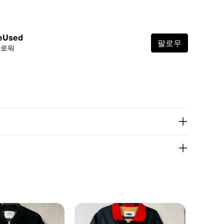
eUsed
팔로우
팔로워