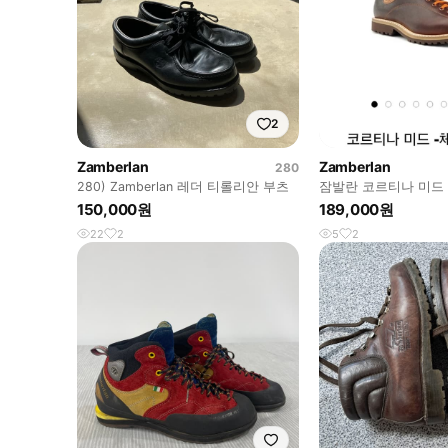
2
Zamberlan
Zamberlan
280
280) Zamberlan 레더 티롤리안 부츠
잠발란 코르티나 미드 
이즈 워커 워크웨어
150,000원
189,000원
22
2
5
2