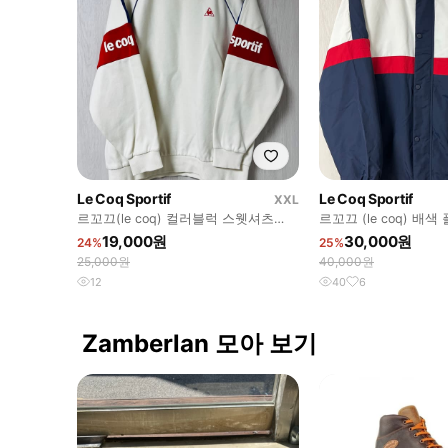
Le Coq Sportif
Le Coq Sportif
XXL
르꼬끄(le coq) 컬러블럭 스웻셔츠
르꼬끄 (le coq) 배
2XL
브레이커 XL
19,000원
30,000원
24%
25%
25,000원
40,000원
12
40
6
Zamberlan 모아 보기