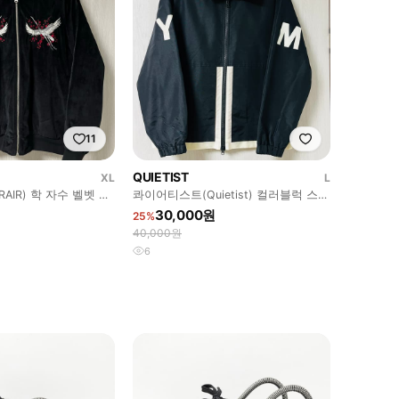
11
QUIETIST
XL
L
AIR) 학 자수 벨벳 스
콰이어티스트(Quietist) 컬러블럭 스포
)
츠 자켓 블랙 L(105)
30,000원
25%
40,000원
6