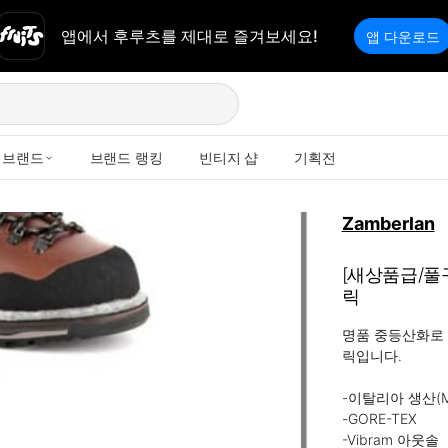
앱에서 후루츠를 제대로 즐겨보세요!
앱 다운로드
브랜드
브랜드 랭킹
빈티지 샵
기획전
Zamberlan
[새상품급/풀구
릭
명품 중등산화로 유
릭입니다.

-이탈리아 생산(Made
-GORE-TEX

-Vibram 아웃솔
