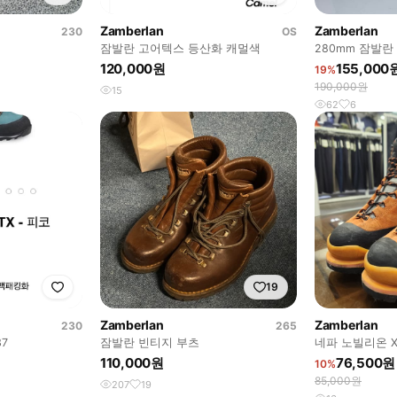
Zamberlan
Zamberlan
230
OS
잠발란 고어텍스 등산화 캐멀색
280mm 잠발
등산화
120,000원
155,000
19%
190,000원
15
62
6
19
Zamberlan
Zamberlan
230
265
7
잠발란 빈티지 부츠
네파 노빌리온 X-
이탈리아 생산 
110,000원
76,500원
10%
85,000원
207
19