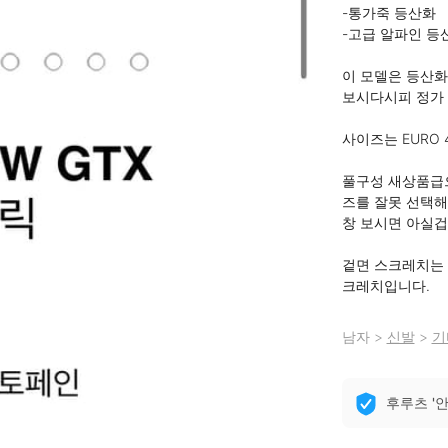
-통가죽 등산화

-고급 알파인 등산
이 모델은 등산화
보시다시피 정가 6
사이즈는 EURO 4
풀구성 새상품급으
즈를 잘못 선택해
창 보시면 아실겁니
겉면 스크레치는 
크레치입니다.
남자
>
신발
>
기
후루츠 '