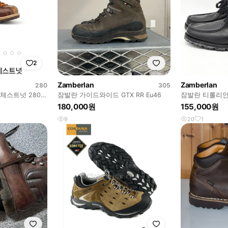
2
Zamberlan
Zamberlan
280
305
체스트넛 280사
잠발란 가이드와이드 GTX RR Eu46
잠발란 티롤리안 
180,000원
155,000원
9
20
1