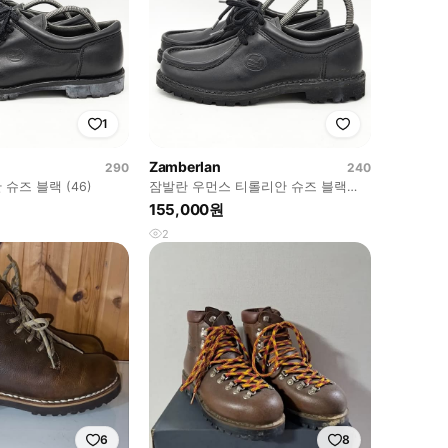
1
Zamberlan
290
240
슈즈 블랙 (46)
잠발란 우먼스 티롤리안 슈즈 블랙
(37)
155,000원
2
6
8