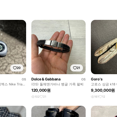
20
21
Dolce & Gabbana
Goro's
OS
OS
 Nike Triax
(OS) 돌체앤가바나 뱅글 가죽 팔찌
고로스 상금 k18
트
120,000원
9,300,000원
102
21
161
12