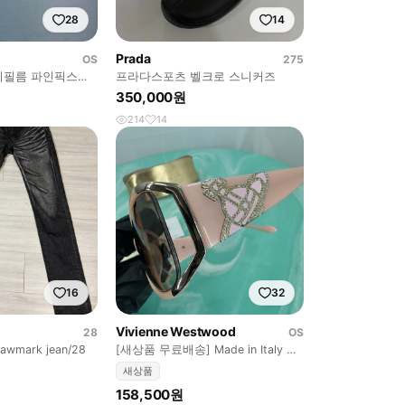
28
14
Prada
OS
275
지필름 파인픽스
프라다스포츠 벨크로 스니커즈
 캠코더 /캐논
350,000원
214
14
16
32
Vivienne Westwood
28
OS
wmark jean/28
[새상품 무료배송] Made in Italy 비
비안웨스트우드 선글라스
새상품
158,500원