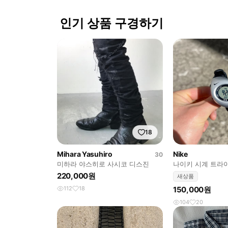
인기 상품 구경하기
18
Mihara Yasuhiro
Nike
30
미하라 야스히로 사시코 디스진
나이키 시계 트라이엑스
D394391
220,000원
새상품
112
18
150,000원
104
20