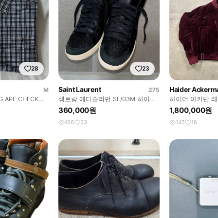
28
23
Saint Laurent
Haider Ackerm
M
275
G APE CHECK
생로랑 에디슬리먼 SL/03M 하이탑
하이더 아커만 레
스니커즈
360,000원
1,800,000원
166
23
145
16