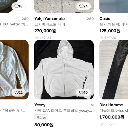
18
24
Yohji Yamamoto
Casio
280
280
 but better 하
요지야마모토 더비
슬기,채원픽) 후
J27 디카 빈티지
270,000원
125,000원
143
24
167
28
22
40
Yeezy
Dior Homme
3
M
 - *레귤러 핏*샴
칸예 LAA 화이트 후드집업 yeezy
디올옴므/04ss cla
트
yzy
1,700,000원
새상품
80,000원
189
16