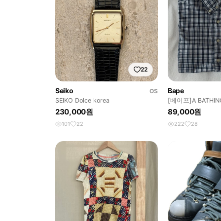
22
Seiko
Bape
OS
SEIKO Dolce korea
[베이프]A BATHIN
SHIRT
230,000원
89,000원
101
22
222
28