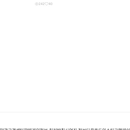
242
40
약관
고객센터
판매
개인정보 처리방침
사업자 정보
다운로드
인스타그램
페