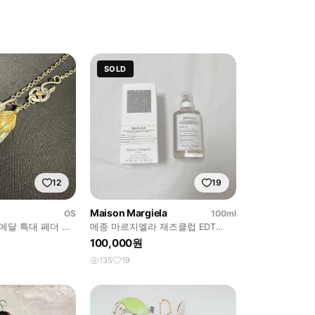
SOLD
12
19
Maison Margiela
OS
100ml
 메달 특대 페더 세
메종 마르지엘라 재즈클럽 EDT
100ml
100,000원
135
19