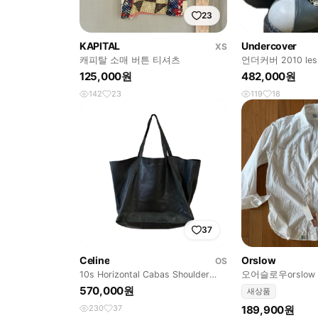
23
KAPITAL
Undercover
XS
캐피탈 소매 버튼 티셔츠
언더커버 2010 less
이킹 마운틴 부츠
125,000원
482,000원
142
23
119
18
37
Celine
Orslow
OS
10s Horizontal Cabas Shoulder
오어슬로우orslow
Bag
브레이 셔츠 화이
570,000원
새상품
230
37
189,900원