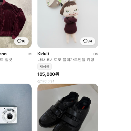
16
34
ann
Kidult
M
OS
드 벨벳
나라 요시토모 블랙가드엔젤 키링
새상품
105,000원
170
34