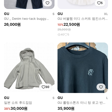
5
GU
GU
S
XL
GU _ Denim two-tack buggy
GU 버블햄 미디 스커트 펌킨스커
Pants
트
26,000원
22,500원
10%
25,000원
40
5
30
GU
GU
S
L
일본 쇼트 후드집업
GU 롤링스톤즈 미니 텅 로고 반팔
티셔츠 블랙 L
30,000원
35,900원
38%