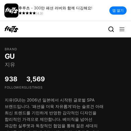
후루츠 - 300만 패션 러버와 함께 디깅해요!
앱 열기
(4.9)
BRAND
GU
지유
938
3,569
FOLLOWERS
LISTINGS
지유(GU)는 2006년 일본에서 시작된 글로벌 SPA
브랜드입니다. '패션을 더욱 자유롭게'라는 슬로건 아래
최신 트렌드를 기민하게 반영한 감각적인 디자인을
합리적인 가격으로 제안합니다. 베이직을 넘어선
과감한 실루엣과 독창적인 협업을 통해 젊은 세대의