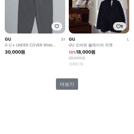
8
GU
GU
31
L
G U x UNDER COVER Wide
GU 오버핏 블레이저 자켓
Tapered (31)
30,000원
18,000원
10%
20,000원
69
8
더보기