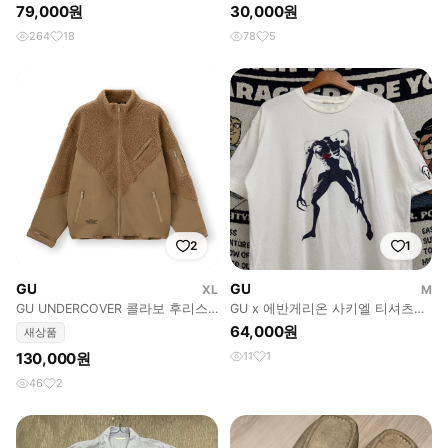
(gu X undercover)
터 와이드 팬츠
79,000원
30,000원
264
18
78
5
2
1
GU
GU
XL
M
GU UNDERCOVER 콜라보 후리스
GU x 에반게리온 사키엘 티셔츠
자켓 브라운 XL사이즈 새제품
(M)
64,000원
새상품
130,000원
11
1
46
2