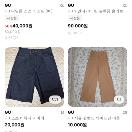
GU
GU
XL
XL
GU 나일론 집업 베스트 (XL)
GU x 언더커버 립 블루종 올리브
XL
새상품
새상품
40,000원
90,000원
50%
80,000원
316
13
58
3
1
GU
GU
M
25
GU 조츠 버뮤다 네이비
GU 지유 뒷밴딩 와이드핏 여름 슬
랙스 팬츠 S
20,000원
10,000원