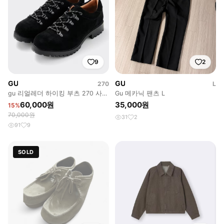
9
2
GU
GU
270
L
gu 리얼레더 하이킹 부츠 270 사이
Gu 메카닉 팬츠 L
즈
60,000원
35,000원
15%
70,000원
31
2
91
9
SOLD