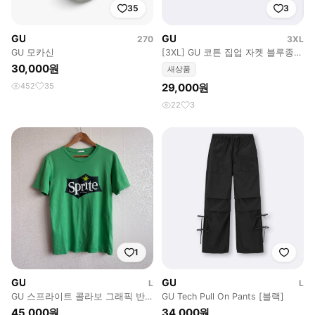
35
3
GU
GU
270
3XL
GU 모카신
[3XL] GU 코튼 집업 자켓 블루종
브라운
30,000원
새상품
452
35
29,000원
22
3
1
GU
GU
L
L
GU 스프라이트 콜라보 그래픽 반
GU Tech Pull On Pants [블랙]
팔
45,000원
34,000원