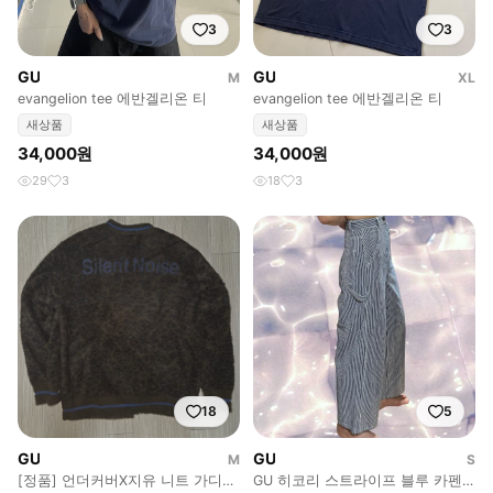
3
3
GU
GU
M
XL
evangelion tee 에반겔리온 티
evangelion tee 에반겔리온 티
새상품
새상품
34,000원
34,000원
29
3
18
3
18
5
GU
GU
M
S
[정품] 언더커버X지유 니트 가디건
GU 히코리 스트라이프 블루 카펜