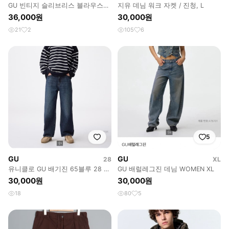
GU 빈티지 슬리브리스 블라우스
지유 데님 워크 자켓 / 진청, L
밴드 카라 셔링 디테일 화이트
36,000원
30,000원
k357
21
2
105
6
5
GU
GU
28
XL
유니클로 GU 배기진 65블루 28 데
GU 배럴레그진 데님 WOMEN XL
님 청바지
30,000원
30,000원
18
80
5