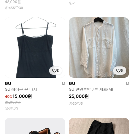
48,000원
2
455
30
3
5
GU
GU
M
M
GU 레이온 끈 나시
GU 린넨혼방 7부 셔츠(M)
15,000원
25,000원
40%
25,000원
30
5
31
3