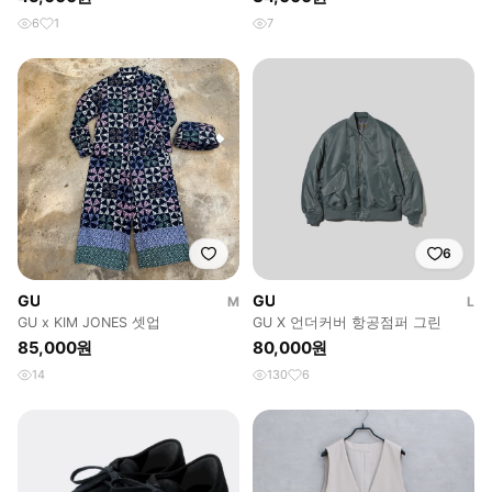
6
1
7
6
GU
GU
M
L
GU x KIM JONES 셋업
GU X 언더커버 항공점퍼 그린
85,000원
80,000원
14
130
6