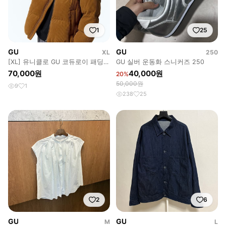
1
25
GU
GU
XL
250
[XL] 유니클로 GU 코듀로이 패딩
GU 실버 운동화 스니커즈 250
점퍼 파카 자켓 / 브라운
70,000원
40,000원
20%
50,000원
9
1
238
25
2
6
GU
GU
M
L