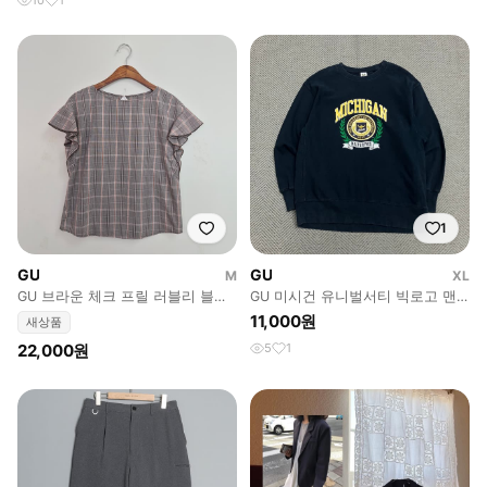
10
1
1
GU
GU
M
XL
GU 브라운 체크 프릴 러블리 블라
GU 미시건 유니벌서티 빅로고 맨
우스
투맨 v5484
11,000원
새상품
22,000원
5
1