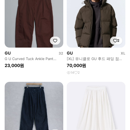
2
GU
GU
32
XL
G U Curved Tuck Ankle Pant
[XL] 유니클로 GU 후드 패딩 점퍼
(32~)
파카 자켓 / 다크 브라운
23,000원
70,000원
14
2