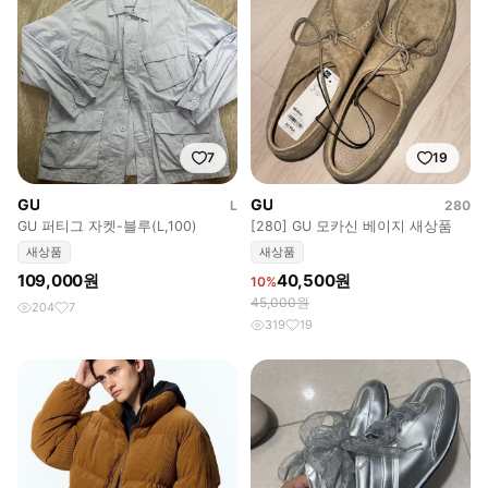
7
19
GU
GU
L
280
GU 퍼티그 자켓-블루(L,100)
[280] GU 모카신 베이지 새상품
새상품
새상품
109,000원
40,500원
10%
45,000원
204
7
319
19