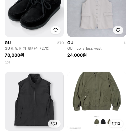
GU
GU
270
L
GU 리얼레더 모카신 (270)
GU _ collarless vest
70,000원
24,000원
1
3
13