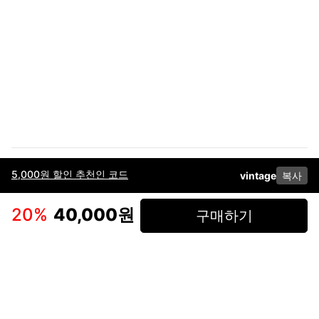
5,000원 할인 추천인 코드
vintage
복사
이용약관
고객센터
판매
개인정보 처리방침
사업자 정보
다운로드
인스타그램
페이스북
20
%
40,000원
구매하기
(주)후루츠패밀리컴퍼니 · 대표이사 이재범 / 소재지: 서울특별시 용산구 한강대
로 328, 201호 / 사업자 등록번호: 755-86-01442
사업자 정보확인
통신판매업
신고: 2019-서울용산-0723 호 / 고객센터: 070-4466-3377 / 고객센터 문의는
후루츠 앱 다운로드 후 문의가능합니다 /
support@fruitsfamily.com
Copyright © FruitsFamily Company Inc. All right reserved