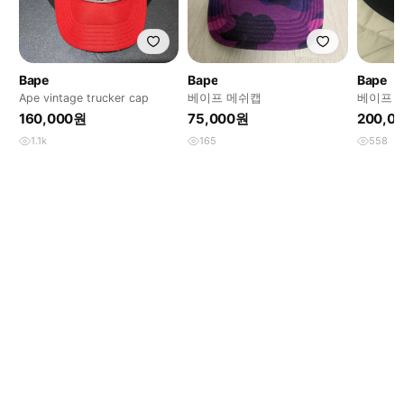
Bape
Bape
Bape
Ape vintage trucker cap
베이프 메쉬캡
베이프 
160,000원
75,000원
200,0
1.1k
165
558