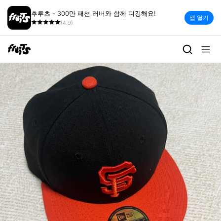
후루츠 - 300만 패션 러버와 함께 디깅해요!
앱 열기
(4.9)