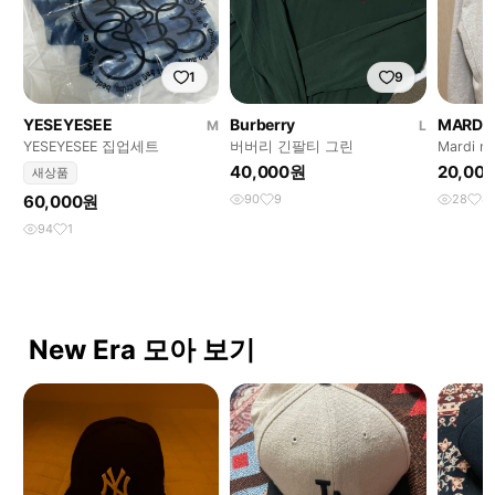
1
9
YESEYESEE
Burberry
MARDI 
M
L
YESEYESEE 집업세트
버버리 긴팔티 그린
Mardi m
40,000원
20,00
새상품
60,000원
90
9
28
4
94
1
New Era 모아 보기