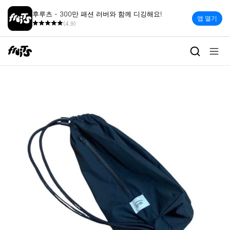
후루츠 - 300만 패션 러버와 함께 디깅해요!
앱 열기
(4.9)