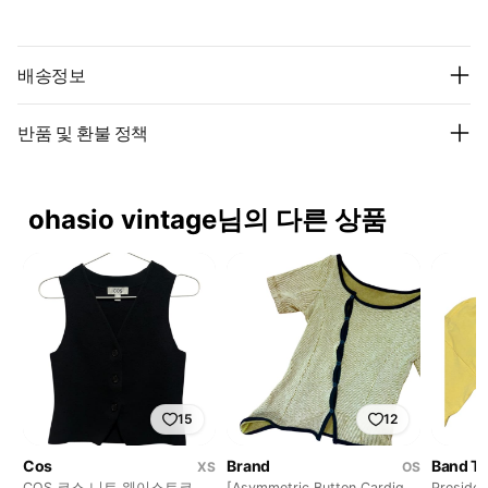
배송정보
반품 및 환불 정책
ohasio vintage님의 다른 상품
15
12
Cos
Brand
Band T
XS
OS
COS 코스 니트 웨이스트코트
[Asymmetric Button Cardigan
Presiden