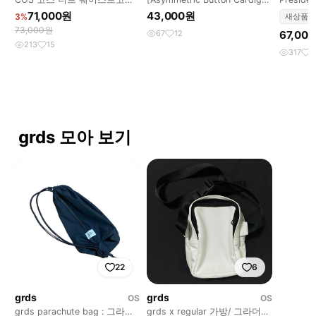
조끼 XS
: 언발란스 가디건
프레지던
71,000원
43,000원
3%
새상품
73,000원
67
12
67,00
213
15
317
2
grds 모아 보기
22
6
grds
grds
OS
OS
grds parachute bag : 그라더
grds x regular 가방/ 그라더