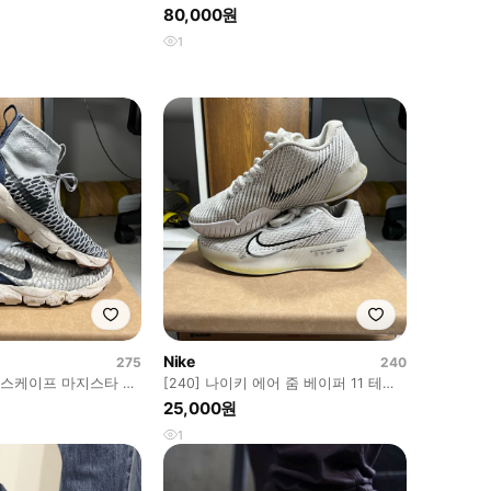
80,000원
1
Nike
275
240
 풋스케이프 마지스타 플
[240] 나이키 에어 줌 베이퍼 11 테니
그레이
스화 화이트
25,000원
1