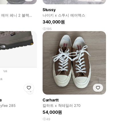
Stussy
 에어 페니 2 블랙
나이키 x 스투시 에어맥스
340,000원
195
e
Carhartt
fee 285
칼하트 x 척테일러 270
54,000원
49