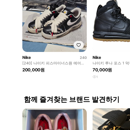
Nike
Nike
240
[240] 나이키 피스마이너스원 에어포
나이키 루나 포스 1 
스 1.0
(275)
200,000원
70,000원
1
함께 즐겨찾는 브랜드 발견하기