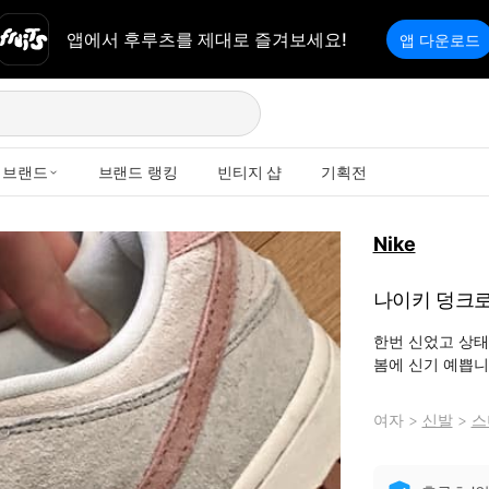
앱에서 후루츠를 제대로 즐겨보세요!
앱 다운로드
브랜드
브랜드 랭킹
빈티지 샵
기획전
Nike
나이키 덩크로
한번 신었고 상태
봄에 신기 예쁩
여자
>
신발
>
스