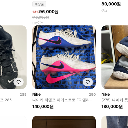
80,000원
새상품
96,000원
4
13%
110,000원
1
2
Nike
Nike
285
250
포 285
나이키 티엠포 마에스트로 FG 엘리트
[275] 나이키
축구화
라이니트 울프
140,000원
180,000원