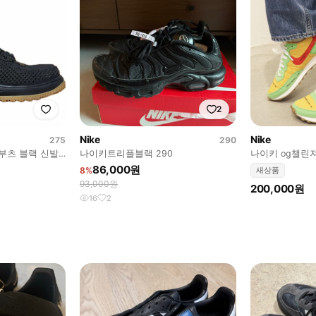
2
Nike
Nike
275
290
덕부츠 블랙 신발
나이키트리플블랙 290
나이키 og챌린져
86,000원
8%
새상품
93,000원
200,000원
16
2