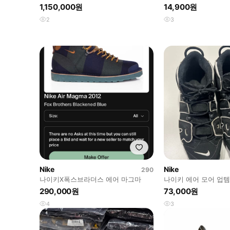
그먼트 스니커즈
구화 200
1,150,000원
14,900원
2
3
Nike
Nike
290
나이키X폭스브라더스 에어 마그마
나이키 에어 모어 업템
290,000원
73,000원
4
3