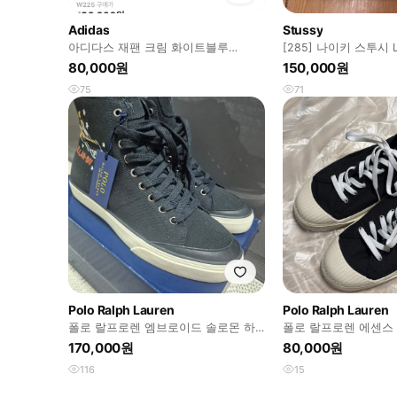
Adidas
Stussy
아디다스 재팬 크림 화이트블루
[285] 나이키 스투시 L
(w225)
새상품 팝니다
80,000원
150,000원
75
71
Polo Ralph Lauren
Polo Ralph Lauren
폴로 랄프로렌 엠브로이드 솔로몬 하
폴로 랄프로렌 에센스 1
이 (270~275) 9D
커즈
170,000원
80,000원
116
15