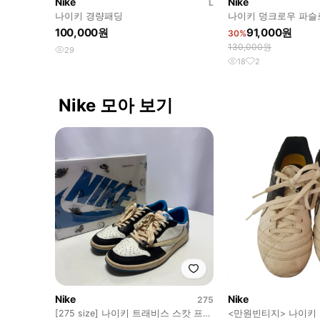
Nike
Nike
L
나이키 경량패딩
나이키 덩크로우 파슬로
100,000원
91,000원
30%
130,000원
29
18
2
Nike 모아 보기
Nike
Nike
275
[275 size] 나이키 트래비스 스캇 프라
<만원빈티지> 나이키 