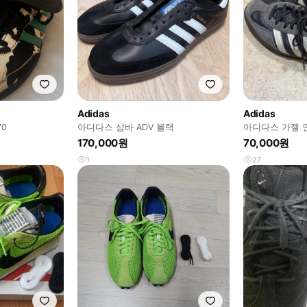
Adidas
Adidas
70
아디다스 삼바 ADV 블랙
아디다스 가젤 인
50)
170,000원
70,000원
1
27