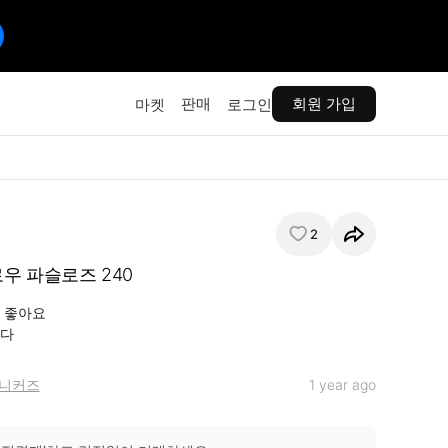
판매
회원 가입
마켓
로그인
2
우 파슬로즈 240
 좋아요

니다
니커즈
1 year ago