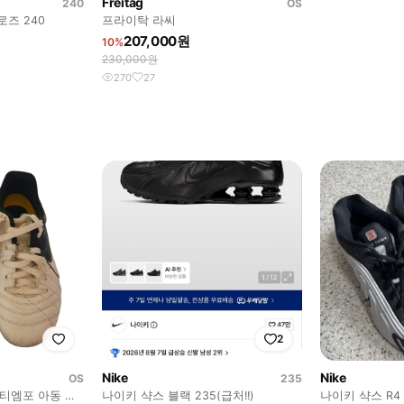
Freitag
240
OS
즈 240
프라이탁 라씨
207,000원
10%
230,000원
270
27
2
Nike
Nike
OS
235
티엠포 아동 축
나이키 샥스 블랙 235(급처!!)
나이키 샥스 R4