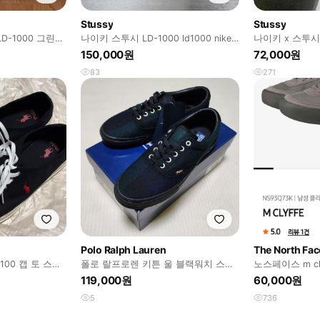
Stussy
Stussy
D-1000 그린
나이키 스투시 LD-1000 ld1000 nike
나이키 x 스투시
stussy
285사이즈
150,000원
72,000원
83
271
Polo Ralph Lauren
The North Fac
00 캡 토 스니
폴로 랄프로렌 키튼 울 블랙워치 스니
노스페이스 m cly
커즈 9
119,000원
60,000원
5
736