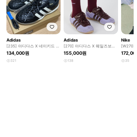
Adidas
Adidas
Nike
[235] 아디다스 X 네이키드 마
[270] 아디다스 X 웨일즈보너
[W270
하 삼바 코어 블랙(✨새상품)
재팬 화이트 라이트 퍼플(✨새
나잇 네
134,000원
155,000원
172,0
상품)
321
138
35