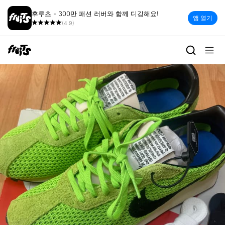
후루츠 - 300만 패션 러버와 함께 디깅해요!
앱 열기
(4.9)