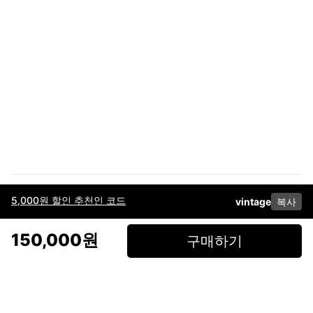
5,000원 할인 추천인 코드
vintage
복사
이용약관
고객센터
판매
개인정보 처리방침
사업자 정보
다운로드
인스타그램
페이스북
150,000원
구매하기
(주)후루츠패밀리컴퍼니 · 대표이사 이재범 / 소재지: 서울특별시 용산구 한강대
로 328, 201호 / 사업자 등록번호: 755-86-01442
사업자 정보확인
통신판매업
신고: 2019-서울용산-0723 호 / 고객센터: 070-4466-3377 / 고객센터 문의는
후루츠 앱 다운로드 후 문의가능합니다 /
support@fruitsfamily.com