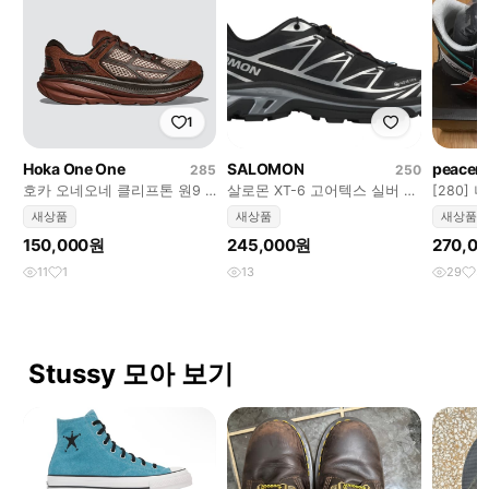
1
Hoka One One
SALOMON
peacem
285
250
호카 오네오네 클리프톤 원9 S
살로몬 XT-6 고어텍스 실버 그
[280]
브라운 새상품 팝니다
레이 새상품 팝니다
새상품 
새상품
새상품
새상품
150,000원
245,000원
270,0
11
1
13
29
3
Stussy 모아 보기