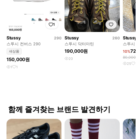
1
Stussy
Stussy
Stussy
290
260
스투시 컨버스 290
스투시 닥터마틴
스투시 플
190,000원
72
새상품
10%
80,000
150,000원
20
25
2
1
1
함께 즐겨찾는 브랜드 발견하기