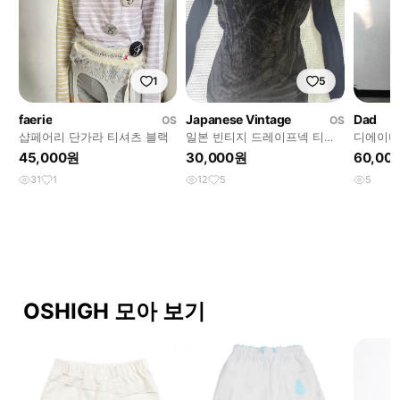
1
5
faerie
Japanese Vintage
Dad
OS
OS
샵페어리 단가라 티셔츠 블랙
일본 빈티지 드레이프넥 티셔
디에이디
츠
45,000원
30,000원
60,00
31
1
12
5
5
OSHIGH 모아 보기