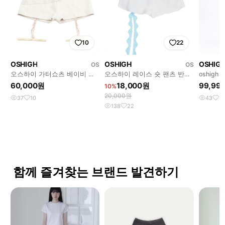
10
22
OSHIGH
OSHIGH
OSHIG
OS
OS
오스하이 가터쇼츠 베이비 옐
오스하이 레이스 숏 팬츠 반바
oshigh
로우
지 민트
BUTTON
60,000원
18,000원
99,99
10%
요
20,000원
37
10
43
1
138
22
함께 즐겨찾는 브랜드 발견하기