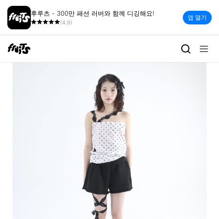
후루츠 - 300만 패션 러버와 함께 디깅해요!
앱 열기
(4.9)