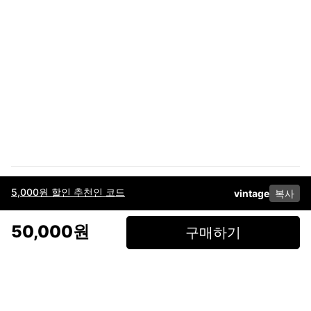
5,000원 할인 추천인 코드
vintage
복사
이용약관
고객센터
판매
개인정보 처리방침
사업자 정보
다운로드
인스타그램
페이스북
50,000원
구매하기
(주)후루츠패밀리컴퍼니 · 대표이사 이재범 / 소재지: 서울특별시 용산구 한강대
로 328, 201호 / 사업자 등록번호: 755-86-01442
사업자 정보확인
통신판매업
신고: 2019-서울용산-0723 호 / 고객센터: 070-4466-3377 / 고객센터 문의는
후루츠 앱 다운로드 후 문의가능합니다 /
support@fruitsfamily.com