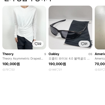
22
21
Theory
Oakley
Ameri
S
OS
Theory Asymmetric Draped
오클리 파이브 4.0 블랙골드 새
Americ
Long Sleeve Tee
렌즈
Top
100,000원
190,000원
70,0
75
22
146
21
321