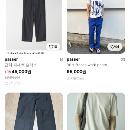
10
44
passer
passer
M
OS
급처 파세르 슬랙스
90's french work pants
45,000원
95,000원
10%
50,000원
779
44
54
10