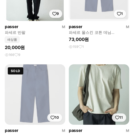
9
1
passer
passer
M
M
파세르 반팔
파세르 몰스킨 코튼 데님
(Moleskin Cotten Denim)
73,000원
새상품
20,000원
159
1
166
9
SOLD
10
11
passer
passer
M
M