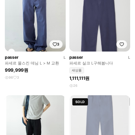
3
passer
passer
L
L
파세르 몰스킨 데님 L > M 교환
파세르 실크 L구해봅니다
999,999원
새상품
96
3
1,111,111원
26
SOLD