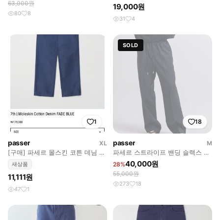
63,000원
19,000원
80
8
31
4
SOLD
1
18
passer
passer
XL
M
[구매] 파세르 몰스킨 코튼 데님 페
파세르 스트라이프 밴딩 슬랙스 다
이드블루 xl
크네이비 M
40,000원
새상품
28%
55,000원
11,111원
273
18
47
1