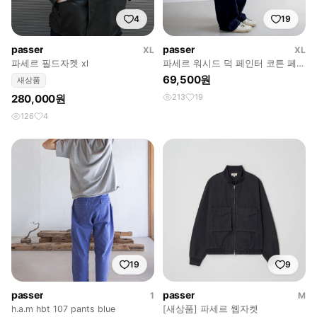
4
19
passer
passer
XL
XL
파세르 필드자켓 xl
파세르 워시드 덕 페인터 코튼 페인
터 팬츠
69,500원
새상품
280,000원
213
19
126
4
19
9
passer
passer
1
M
h.a.m hbt 107 pants blue
[새상품] 파세르 웹자켓