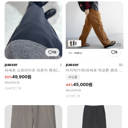
16
9
passer
passer
L
XL
파세르 스트라이프 라운지 팬츠[차
마지막가격)파세르 덕코튼 팬츠 새
콜] L
상품
49,900원
50%
새상품
99,000원
45,000원
44%
403
16
80,000원
116
9