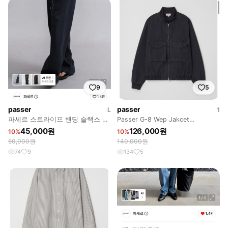
9
5
passer
passer
L
1
파세르 스트라이프 밴딩 슬랙스 차
Passer G-8 Wep Jakcet
콜 L
GRAPHITE
45,000원
126,000원
10%
10%
50,000원
140,000원
74
9
134
5