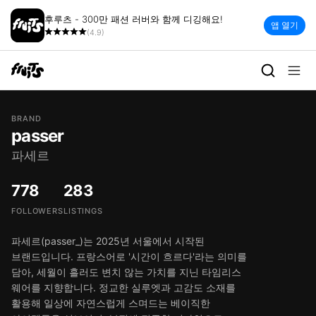
후루츠 - 300만 패션 러버와 함께 디깅해요!
앱 열기
(4.9)
BRAND
passer
파세르
778
283
FOLLOWERS
LISTINGS
파세르(passer_)는 2025년 서울에서 시작된
브랜드입니다. 프랑스어로 '시간이 흐르다'라는 의미를
담아, 세월이 흘러도 변치 않는 가치를 지닌 타임리스
웨어를 지향합니다. 정교한 실루엣과 고감도 소재를
활용해 일상에 자연스럽게 스며드는 베이직한