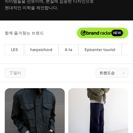
아이템들을 선보이며, 본질에 집중한 디자인으로
현대적인 미학을 제안합니다.
함께 즐겨찾는 브랜드
NEW
LES
harpsichord
A.ta
Epicenter tourist
Mo
필터