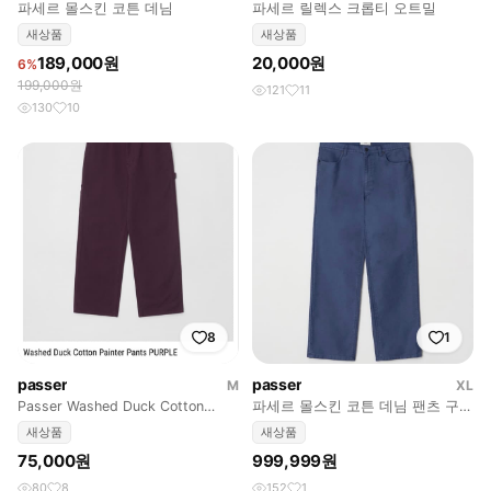
파세르 몰스킨 코튼 데님
파세르 릴렉스 크롭티 오트밀
새상품
새상품
189,000원
20,000원
6%
199,000원
121
11
130
10
8
1
passer
passer
M
XL
Passer Washed Duck Cotton
파세르 몰스킨 코튼 데님 팬츠 구합
Painter Pants
니다
새상품
새상품
75,000원
999,999원
80
8
152
1