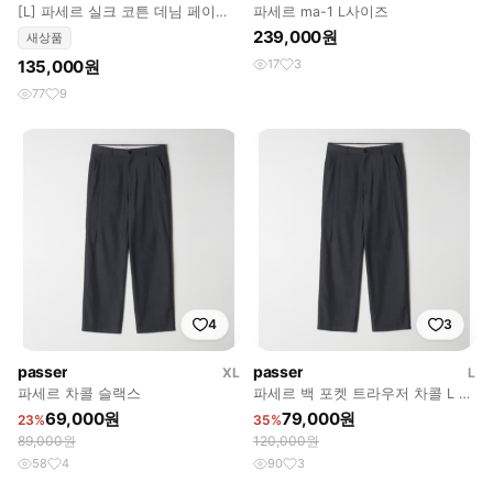
[L] 파세르 실크 코튼 데님 페이드
파세르 ma-1 L사이즈
블루
239,000원
새상품
135,000원
17
3
77
9
4
3
passer
passer
XL
L
파세르 차콜 슬랙스
파세르 백 포켓 트라우저 차콜 L 사
이즈 판매합니다 (PASSER)
69,000원
79,000원
23%
35%
89,000원
120,000원
58
4
90
3