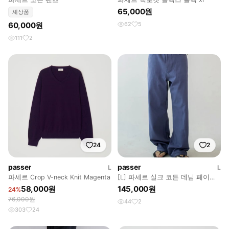
65,000원
새상품
60,000원
62
5
111
2
24
2
passer
passer
L
L
파세르 Crop V-neck Knit Magenta
[L] 파세르 실크 코튼 데님 페이드
블루
58,000원
145,000원
24%
76,000원
44
2
303
24