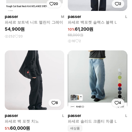
20
2
passer
passer
M
L
파세르 보트넥 니트 멜란지 그레이
파세르 백포켓 슬랙스 블랙 L
54,900원
61,200원
10%
68,000원
252
20
16
2
8
4
passer
passer
L
L
파세르 백 포켓 치노
파세르 솔리드 크롭티 차콜 L
60,000원
5%
새상품