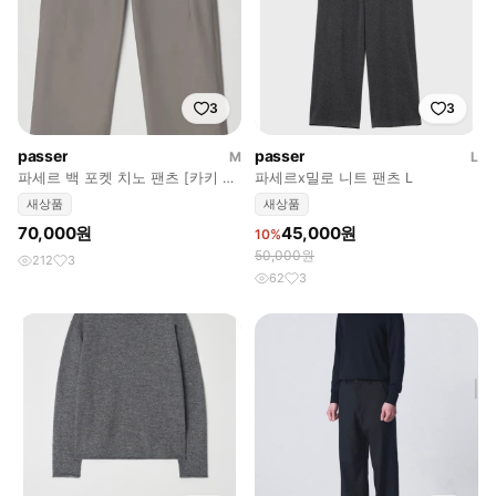
3
3
passer
passer
M
L
파세르 백 포켓 치노 팬츠 [카키 그
파세르x밀로 니트 팬츠 L
레이]
새상품
새상품
70,000원
45,000원
10%
50,000원
212
3
62
3