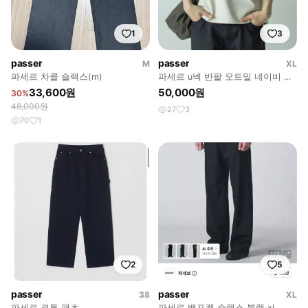
1
3
passer
passer
M
XL
파세르 차콜 슬랙스(m)
파세르 u넥 반팔 오트밀 네이비 검
정 세트가격
33,600원
50,000원
30%
48,000원
27
3
70
1
2
5
passer
passer
38
XL
파세르 코튼 팬츠
파세르 백포켓 슬랙스 블랙 xl