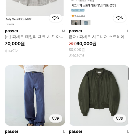
3
6
passer
passer
M
L
[m] 파세르 데일리 체크 셔츠 아이
급처) 파세르 시그니처 스트레이트
보리
데님 미드블루 L
70,000원
60,000원
25%
80,000원
14
3
102
6
9
3
passer
passer
L
L