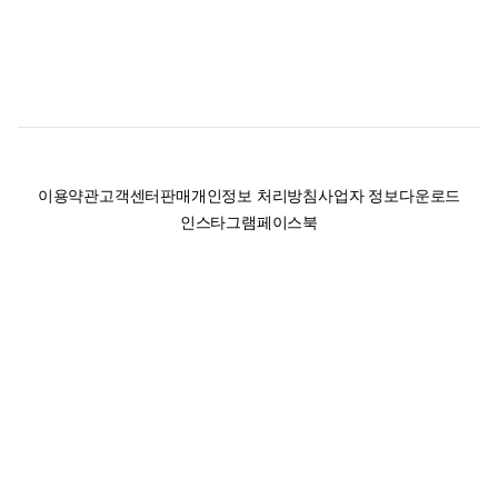
이용약관
고객센터
판매
개인정보 처리방침
사업자 정보
다운로드
인스타그램
페이스북
(주)후루츠패밀리컴퍼니 · 대표이사 이재범 / 소재지: 서울특별시 용산구 한강대
로 328, 201호 / 사업자 등록번호: 755-86-01442
사업자 정보확인
통신판매업
신고: 2019-서울용산-0723 호 / 고객센터: 070-4466-3377 / 고객센터 문의는
후루츠 앱 다운로드 후 문의가능합니다 /
support@fruitsfamily.com
Copyright © FruitsFamily Company Inc. All right reserved
후루츠패밀리(주)는 통신판매중개자로서 거래 당사자가 아닙니다. 상품, 상품정
보, 거래에 관한 의무와 책임은 각 판매자에게 있으며, 후루츠패밀리(주)는 원칙
적으로 판매 회원과 구매 회원 간의 거래에 대하여 책임을 지지 않습니다. 다만,
후루츠패밀리에서 직접 판매하는 상품에 대한 책임은 후루츠패밀리(주)에 있습
니다.