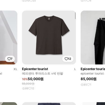
310
25
77
9
7
12
Epicenter tourist
Epicenter touris
XL
L
xl
에피센터 투어리스트 v넥 반팔
epicenter tourist
black(M)
50,000원
85,000원
10%
55,000원
85
1
98
12