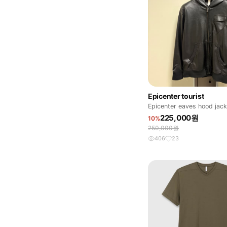
Epicenter tourist
Epicenter eaves hood jack
225,000원
10%
250,000원
406
23