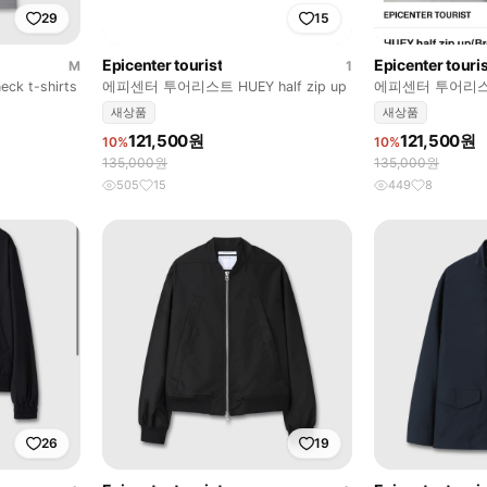
29
15
Epicenter tourist
Epicenter touris
M
1
eck t-shirts
에피센터 투어리스트 HUEY half zip up
에피센터 투어리스트 H
up(Brown)
새상품
새상품
121,500원
121,500원
10%
10%
135,000원
135,000원
505
15
449
8
26
19