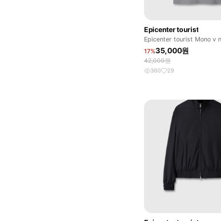
Epicenter tourist
Epicenter tourist Mono v n
35,000원
17%
42,000원
360
29