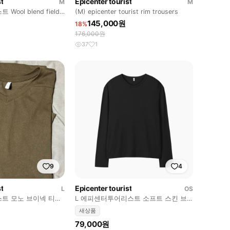
t
Epicenter tourist
M
M
ool blend field
(M) epicenter tourist rim trousers
145,000원
18%
176,000원
37
1
9
4
t
Epicenter tourist
L
OS
트 모노 브이넥 티
L 에피센터투어리스트 소프트 스킨 브
이넥 롱슬리브 블랙 새제품 판매
새상품
79,000원