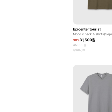
Epicenter tourist
Mono v neck t-shirts(Sep
31,500원
30%
45,000원
60
9