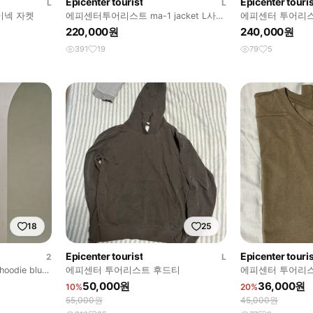
Epicenter tourist
Epicenter touris
L
L
이넥 자켓
에피센터투어리스트 ma-1 jacket L사이
에피센터 투어리스트 W
즈
parka Navy M
220,000원
240,000원
391
19
79
5
18
25
Epicenter tourist
Epicenter touris
2
L
odie blue
에피센터 투어리스트 후드티
에피센터 투어리스
(speia) L
50,000원
36,000원
10%
20%
55,000원
45,000원