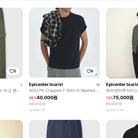
5
9
Epicenter tourist
Epicenter touris
L
M
r 카고 팬츠
GIZU PK Cropped T-Shirt in Washed
에피센터투어리스트 ep
Navy
size1
40,000원
75,000원
26%
12%
54,000원
85,000원
169
9
241
14