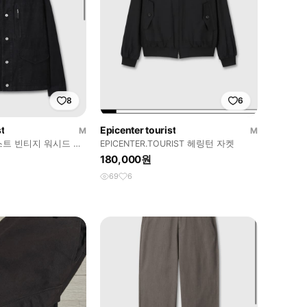
8
6
t
Epicenter tourist
M
M
트 빈티지 워시드 워
EPICENTER.TOURIST 헤링턴 자켓
180,000원
69
6