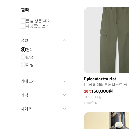
필터
품절 상품 제외
새상품만 보기
성별
전체
남성
여성
Epicenter tourist
카테고리
[L]에피센터투어리스트 Ate
올리브
150,000원
29%
가격
209,000원
41
5
사이즈