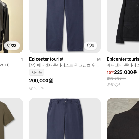
23
4
Epicenter tourist
Epicenter touris
1
M
et (1)
[M] 에피센터투어리스트 워크팬츠 워시
에피센터 투어리스
드블루
크자켓 블랙 M
225,000원
새상품
10%
250,000원
200,000원
61
8
28
4