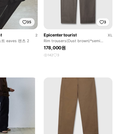
35
3
t
Epicenter tourist
2
XL
 eaves 팬츠 2
Rim trousers(Dust brown)*semi
tapered
178,000원
142
3