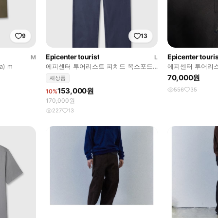
9
13
Epicenter tourist
Epicenter touris
M
L
ia) m
에피센터 투어리스트 피치드 옥스포드
에피센터 투어리스트
워크팬츠 l
70,000원
새상품
153,000원
556
35
10%
170,000원
227
13