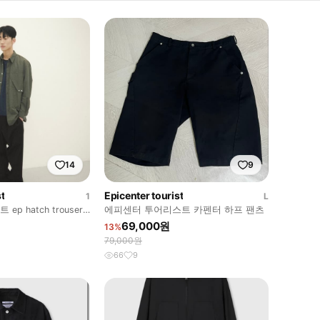
14
9
t
Epicenter tourist
1
L
 hatch trousers
에피센터 투어리스트 카펜터 하프 팬츠
69,000원
13%
79,000원
66
9