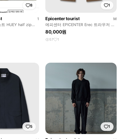
8
1
t
Epicenter tourist
1
M
UEY half zip
에피센터 EPICENTER Erec 트라우저 브
라운
80,000원
57
1
5
1