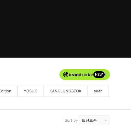
NEW
Edition
YOSUK
KANGJUNGSEOK
suah
LYJEL S
Sort by