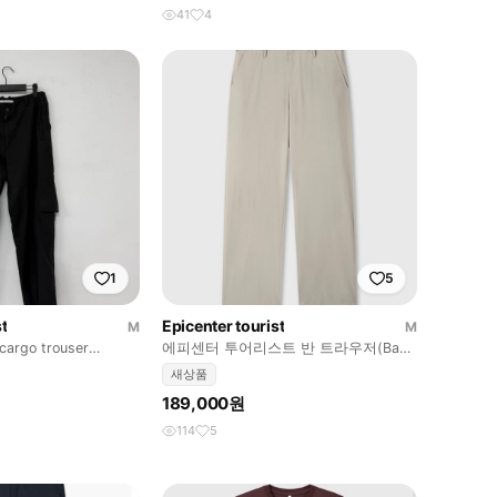
41
4
1
5
t
Epicenter tourist
M
M
 cargo trouser
에피센터 투어리스트 반 트라우저(Ban
trousers) 팝니다.
새상품
189,000원
114
5