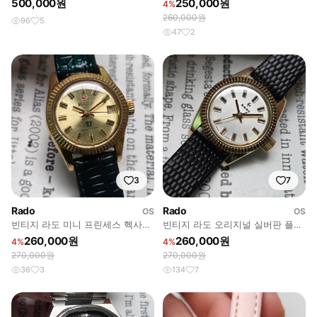
500,000원
250,000원
4%
용
260,000원
96
5
47
2
3
7
Rado
Rado
OS
OS
빈티지 라도 미니 프린세스 헥사곤
빈티지 라도 오리지널 실버판 플루
샴골판 싱글데이트 오토매틱 여성
티드 베젤 수동 메커니컬 여성용 시
260,000원
260,000원
4%
4%
용
계
270,000원
270,000원
36
3
134
7