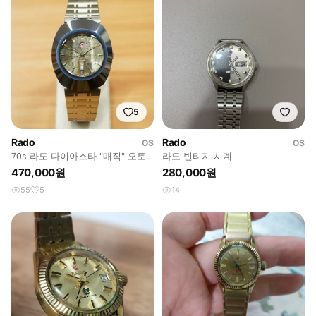
5
Rado
Rado
OS
OS
70s 라도 다이아스타 "매직" 오토
라도 빈티지 시계
매틱 시계
470,000원
280,000원
55
5
14