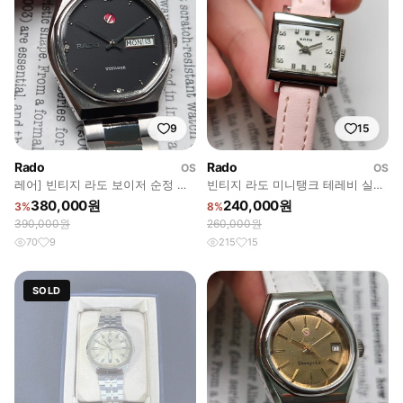
9
15
Rado
Rado
OS
OS
레어] 빈티지 라도 보이저 순정 매
빈티지 라도 미니탱크 테레비 실버
트블랙 데이데이트 브레이슬릿 ver.
판 희귀인덱스 수동 메커니컬 여성
380,000원
240,000원
3%
8%
용
390,000원
260,000원
70
9
215
15
SOLD