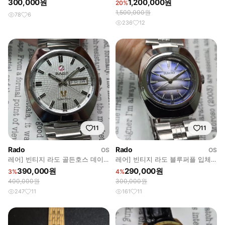
300,000원
1,200,000원
20%
1,500,000원
78
6
236
12
11
11
Rado
Rado
OS
OS
레어] 빈티지 라도 골든호스 데이
레어] 빈티지 라도 블루퍼플 입체
데이트 희귀 거미줄판 브레이슬릿
판 잉카블록 수동 메커니컬 여성용
390,000원
290,000원
3%
4%
ver.
400,000원
300,000원
247
11
161
11