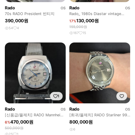
Rado
Rado
OS
OS
70s RADO President 빈티지
Rado_ 1980s Diastar vintage
watch
390,000원
130,000원
17%
155,000원
54
4
167
15
1
Rado
Rado
OS
OS
​[신품급/올제치] RADO Mannheim
[희귀/올제치] RADO Starliner 999
빈티지 오토매틱 시계
빈티지 오토매틱 시계
470,000원
800,000원
6%
500,000원
6
25
1