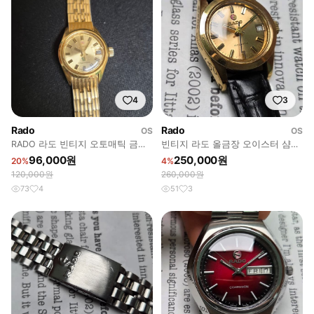
4
3
Rado
Rado
OS
OS
RADO 라도 빈티지 오토매틱 금장
빈티지 라도 올금장 오이스터 샴골
손목 시계 여성용
판 싱글데이트 오토매틱 여성용
96,000원
250,000원
20%
4%
120,000원
260,000원
73
4
51
3