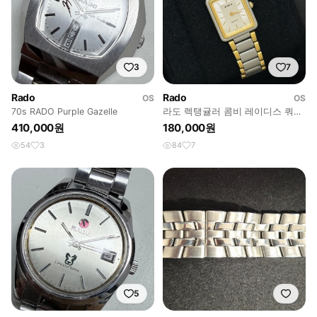
3
7
Rado
Rado
OS
OS
70s RADO Purple Gazelle
라도 렉탱귤러 콤비 레이디스 쿼츠
시계
410,000원
180,000원
54
3
84
7
5