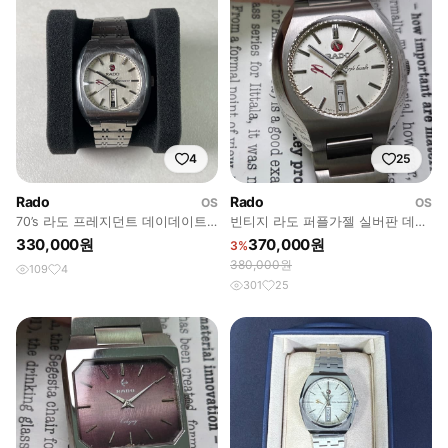
4
25
Rado
Rado
OS
OS
70’s 라도 프레지던트 데이데이트
빈티지 라도 퍼플가젤 실버판 데이
실버
데이트 오토매틱 남성용 브레이슬
330,000원
370,000원
3%
릿 ver
380,000원
109
4
301
25