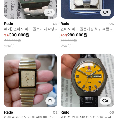
1
1
Rado
Rado
OS
OS
레어] 빈티지 라도 콜로니 사각탱
빈티지 라도 골든가젤 희귀 와플판
크 퍼플판 수동 메커니컬 뻐뻐시 브
데이데이트 오토매틱 브레이슬릿
390,000원
280,000원
3%
20%
슬 v
400,000원
350,000원
13
1
23
1
8
Rado
Rado
OS
OS
라도 쿼츠 금장 시계 판매합니다.
빈티지 라도 NI9 데이데이트 쿠션