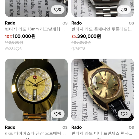
3
8
Rado
Rado
OS
OS
빈티지 라도 18mm 러그날개형 바
빈티지 라도 콤패니언 투톤레드(붉
둑이 메탈 브레이슬릿 시계줄
은말의해) 데이데이트 오토매틱 브
100,000원
390,000원
10%
3%
레이슬릿
110,000원
400,000원
234
3
74
8
5
2
Rado
Rado
OS
OS
라도 다이아스타 금장 오토매틱 손
빈티지 라도 미니 프린세스 헥사곤
목시계 단품
샴골판 싱글데이트 오토매틱 여성