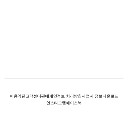
이용약관
고객센터
판매
개인정보 처리방침
사업자 정보
다운로드
인스타그램
페이스북
(주)후루츠패밀리컴퍼니 · 대표이사 이재범 / 소재지: 서울특별시 용산구 한강대
로 328, 201호 / 사업자 등록번호: 755-86-01442
사업자 정보확인
통신판매업
신고: 2019-서울용산-0723 호 / 고객센터: 070-4466-3377 / 고객센터 문의는