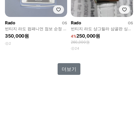
Rado
Rado
OS
OS
빈티지 라도 컴패니언 점보 순정 다
빈티지 라도 샹그릴라 샴골판 싱글
이얼 와이드보이 데이데이트
데이트 오토매틱 여성용
350,000원
250,000원
4%
260,000원
2
24
더보기