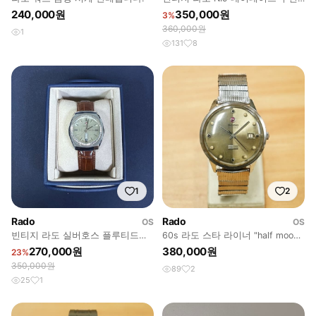
형 진노랭이 와이드보이 오토매틱
240,000원
350,000원
3%
360,000원
1
131
8
1
2
Rado
Rado
OS
OS
빈티지 라도 실버호스 플루티드베
60s 라도 스타 라이너 "half moon"
젤 순정 실버판 데이데이트
오토매틱 시계
270,000원
380,000원
23%
350,000원
89
2
25
1