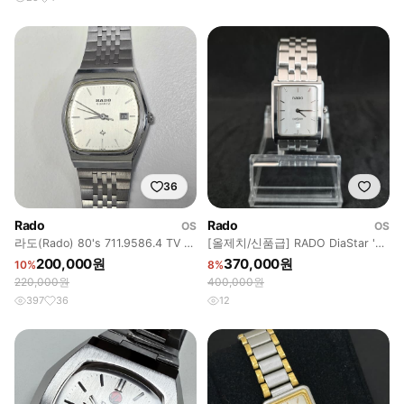
36
Rado
Rado
OS
OS
라도(Rado) 80's 711.9586.4 TV 케
[올제치/신품급] RADO DiaStar '탱
이스 헥사곤 워치
크' 빈티지 쿼츠 시계
200,000원
370,000원
10%
8%
220,000원
400,000원
397
36
12