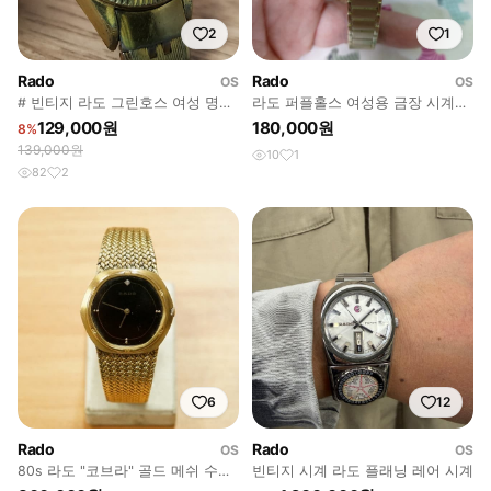
2
1
Rado
Rado
OS
OS
# 빈티지 라도 그린호스 여성 명품
라도 퍼플홀스 여성용 금장 시계입
오토매틱 시계 급처 / 레트로 시계
니다.
129,000원
180,000원
8%
139,000원
10
1
82
2
6
12
Rado
Rado
OS
OS
80s 라도 "코브라" 골드 메쉬 수동
빈티지 시계 라도 플래닝 레어 시계
시계