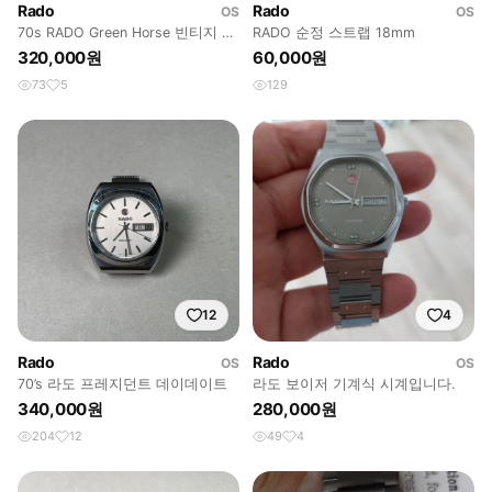
Rado
Rado
OS
OS
70s RADO Green Horse 빈티지 오
RADO 순정 스트랩 18mm
토매틱
320,000원
60,000원
73
5
129
12
4
Rado
Rado
OS
OS
70’s 라도 프레지던트 데이데이트
라도 보이저 기계식 시계입니다.
340,000원
280,000원
204
12
49
4