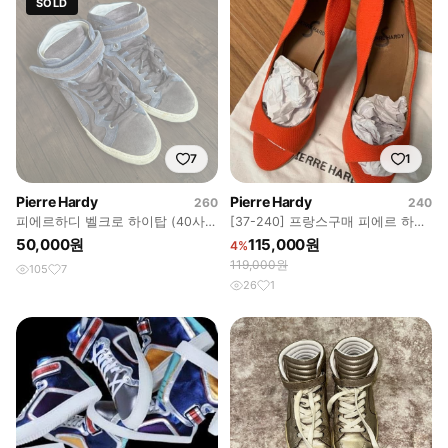
SOLD
7
1
Pierre Hardy
Pierre Hardy
260
240
피에르하디 벨크로 하이탑 (40사이
[37-240] 프랑스구매 피에르 하디
즈/실사이즈260-265)
오렌지 오픈토 스틸레토
50,000원
115,000원
4%
119,000원
105
7
26
1