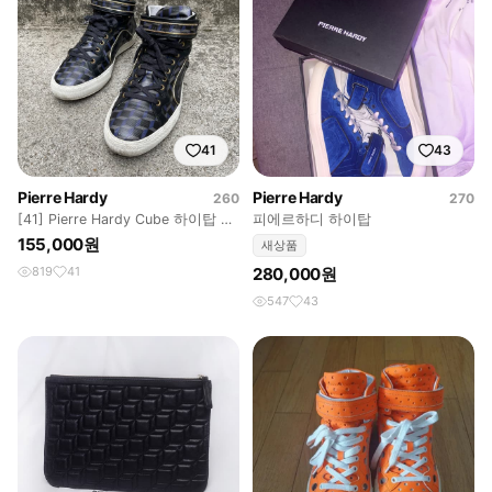
41
43
Pierre Hardy
Pierre Hardy
260
270
[41] Pierre Hardy Cube 하이탑 스
피에르하디 하이탑
니커즈 (260)
155,000원
새상품
819
41
280,000원
547
43