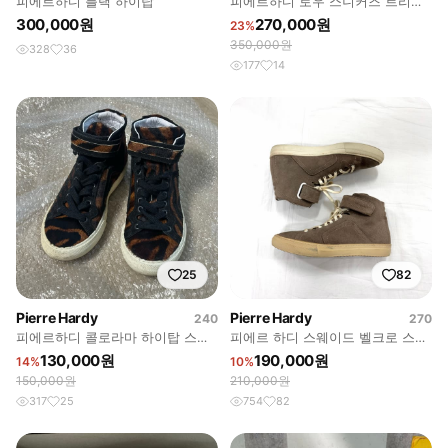
피에르하디 블랙 하이탑
피에르하디 로우 스니커즈 트리코
컬러 pierre hardy
300,000원
270,000원
23%
350,000원
328
36
177
14
25
82
Pierre Hardy
Pierre Hardy
240
270
피에르하디 콜로라마 하이탑 스니
피에르 하디 스웨이드 벨크로 스트
커즈 240
랩 하이탑 스니커즈
130,000원
190,000원
14%
10%
150,000원
210,000원
317
25
754
82