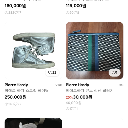
160,000원
115,000원
282
17
20
8
22
1
Pierre Hardy
Pierre Hardy
260
OS
피에르 하디 스트랩 하이탑
피에르하디 큐브 삼선 클러치
250,000원
30,000원
25%
40,000원
140
22
17
1