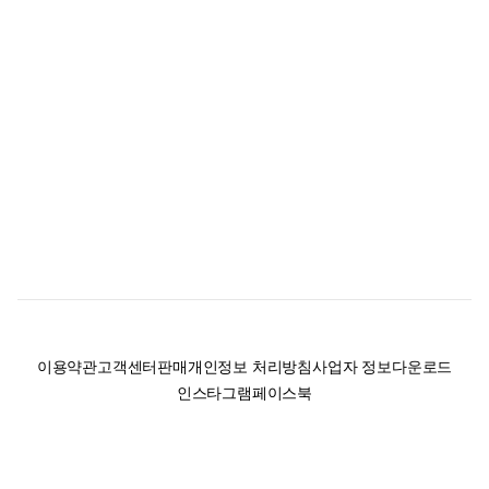
이용약관
고객센터
판매
개인정보 처리방침
사업자 정보
다운로드
인스타그램
페이스북
(주)후루츠패밀리컴퍼니 · 대표이사 이재범 / 소재지: 서울특별시 용산구 한강대
로 328, 201호 / 사업자 등록번호: 755-86-01442
사업자 정보확인
통신판매업
신고: 2019-서울용산-0723 호 / 고객센터: 070-4466-3377 / 고객센터 문의는