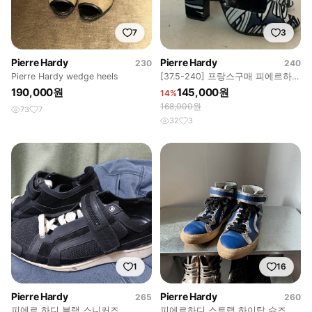
7
3
Pierre Hardy
Pierre Hardy
230
240
Pierre Hardy wedge heels
[37.5-240] 프랑스구매 피에르하디
패턴 오픈토 슈즈
190,000원
145,000원
14%
168,000원
73
7
32
3
1
16
Pierre Hardy
Pierre Hardy
265
260
피에르 하디 블랙 스니커즈
피에르하디 스트랩 하이탑 슈즈