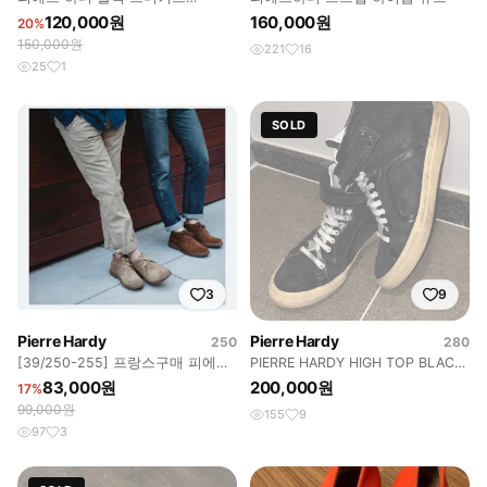
42(265)
120,000원
160,000원
20%
150,000원
221
16
25
1
SOLD
3
9
Pierre Hardy
Pierre Hardy
250
280
[39/250-255] 프랑스구매 피에르
PIERRE HARDY HIGH TOP BLACK
하디 그레이 데저트 부츠
(GD 착용 모델)
83,000원
200,000원
17%
99,000원
155
9
97
3