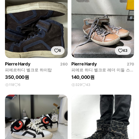
6
43
Pierre Hardy
Pierre Hardy
260
270
피에르하디 벨크로 하이탑
피에르 하디 벨크로 레더 미들 스니
커즈
350,000원
140,000원
118
6
329
43