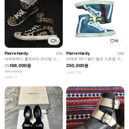
1
10
Pierre Hardy
Pierre Hardy
235
265
피에르하디 콜로라마 하이탑 스니
피에르 하디 멀티 컬러 스트랩 지퍼
커즈
하이탑
168,000원
250,000원
7%
180,000원
65
10
40
1