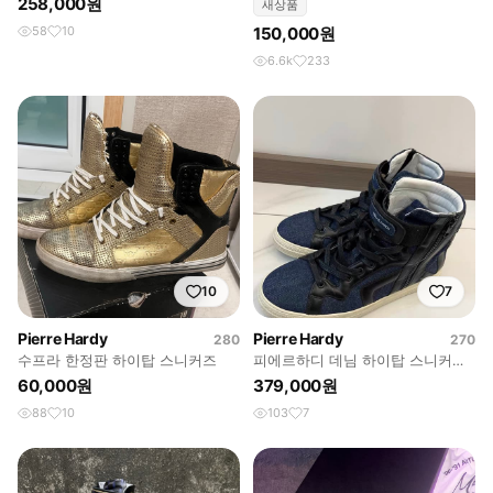
258,000원
새상품
58
10
150,000원
6.6k
233
10
7
Pierre Hardy
Pierre Hardy
280
270
수프라 한정판 하이탑 스니커즈
피에르하디 데님 하이탑 스니커즈
42
60,000원
379,000원
88
10
103
7