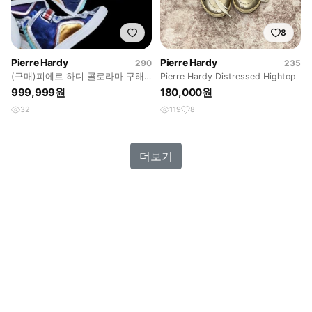
8
Pierre Hardy
Pierre Hardy
290
235
(구매)피에르 하디 콜로라마 구해
Pierre Hardy Distressed Hightop
요
999,999원
180,000원
32
119
8
더보기