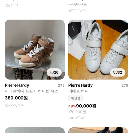
320,000원
57
4
235
22
26
32
Pierre Hardy
Pierre Hardy
275
275
피에르하디 프린지 하이탑 슈즈
피에르 하디
380,000원
새상품
222
26
90,000원
48%
170,000원
611
32