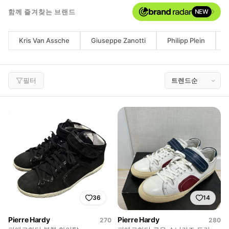
함께 즐겨찾는 브랜드
NEW
Kris Van Assche
Giuseppe Zanotti
Philipp Plein
필터
36
14
Pierre Hardy
Pierre Hardy
270
280