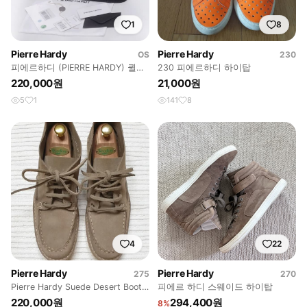
1
8
Pierre Hardy
Pierre Hardy
OS
230
피에르하디 (PIERRE HARDY) 퀼팅
230 피에르하디 하이탑
큐브 나파레더 카프스킨 클러치
220,000원
21,000원
5
1
141
8
4
22
Pierre Hardy
Pierre Hardy
275
270
Pierre Hardy Suede Desert Boots
피에르 하디 스웨이드 하이탑
(44)
220,000원
294,400원
8%