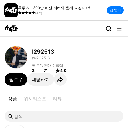
후루츠 - 300만 패션 러버와 함께 디깅해요!
앱 열기
(4.9)
l292513 | 빈티지 세컨핸드 패션
l292513
@l292513
팔로워
판매수
평점
2
71
4.8
팔로우
채팅하기
상품
위시리스트
리뷰