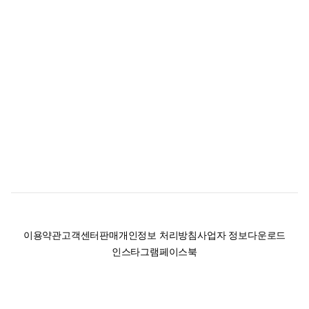
이용약관
고객센터
판매
개인정보 처리방침
사업자 정보
다운로드
인스타그램
페이스북
(주)후루츠패밀리컴퍼니 · 대표이사 이재범 / 소재지: 서울특별시 용산구 한강대
로 328, 201호 / 사업자 등록번호: 755-86-01442
사업자 정보확인
통신판매업