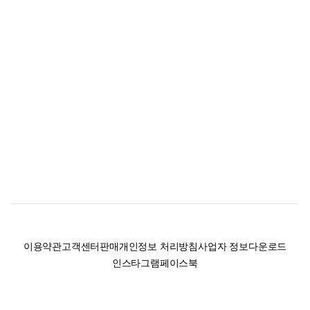
이용약관
고객센터
판매
개인정보 처리방침
사업자 정보
다운로드
인스타그램
페이스북
(주)후루츠패밀리컴퍼니 · 대표이사 이재범 / 소재지: 서울특별시 용산구 한강대