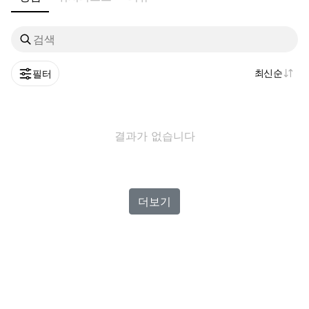
✅ 빈티지 특성상 저희가 발견하지 못한 오염이나 하자가 있
을 수 있습니다.

최신순
필터
(신중하게 구매 부탁드리며, 상태에 예민하신 분들은 구매를 
자제해 주세요.)

결과가 없습니다
✅ 택배비 기본 ₩3500 / 도서산간지역 ₩7000

(공휴일과 주말제외)

더보기
✅교환/환불/착샷 불가 

( 빈티지 특성상 양해 부탁드리겠습니다.)