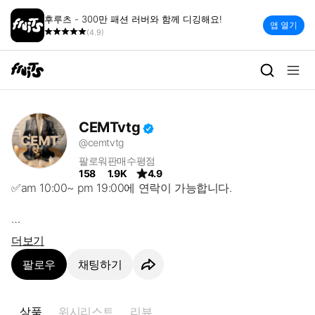
후루츠 - 300만 패션 러버와 함께 디깅해요!
앱 열기
(4.9)
CEMTvtg | 빈티지 세컨핸드 패
CEMTvtg
@cemtvtg
팔로워
판매수
평점
158
1.9K
4.9
✅am 10:00~ pm 19:00에 연락이 가능합니다.

✅모든 문의는 메세지 주시면 감사하겠습니다.

더보기
팔로우
채팅하기
✅택 사이즈보다는 실측 사이즈 참고해 주시길 바랍니다

(수입제품들이라 사이즈가 많이 달라요.)

상품
위시리스트
리뷰