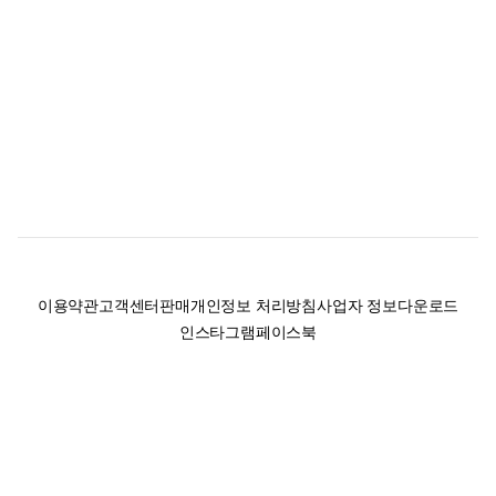
이용약관
고객센터
판매
개인정보 처리방침
사업자 정보
다운로드
인스타그램
페이스북
(주)후루츠패밀리컴퍼니 · 대표이사 이재범 / 소재지: 서울특별시 용산구 한강대
로 328, 201호 / 사업자 등록번호: 755-86-01442
사업자 정보확인
통신판매업
신고: 2019-서울용산-0723 호 / 고객센터: 070-4466-3377 / 고객센터 문의는
후루츠 앱 다운로드 후 문의가능합니다 /
support@fruitsfamily.com
Copyright © FruitsFamily Company Inc. All right reserved