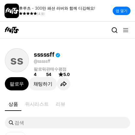
후루츠 - 300만 패션 러버와 함께 디깅해요!
앱 열기
(4.9)
sssssff | 빈티지 세컨핸드 패션
sssssff
ss
@sssssff
팔로워
판매수
평점
4
54
5.0
팔로우
채팅하기
상품
위시리스트
리뷰