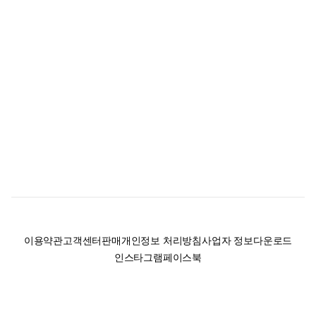
이용약관
고객센터
판매
개인정보 처리방침
사업자 정보
다운로드
인스타그램
페이스북
(주)후루츠패밀리컴퍼니 · 대표이사 이재범 / 소재지: 서울특별시 용산구 한강대
로 328, 201호 / 사업자 등록번호: 755-86-01442
사업자 정보확인
통신판매업