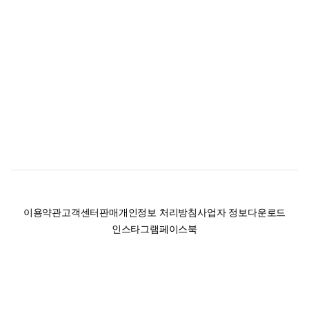
이용약관
고객센터
판매
개인정보 처리방침
사업자 정보
다운로드
인스타그램
페이스북
(주)후루츠패밀리컴퍼니 · 대표이사 이재범 / 소재지: 서울특별시 용산구 한강대
로 328, 201호 / 사업자 등록번호: 755-86-01442
사업자 정보확인
통신판매업
신고: 2019-서울용산-0723 호 / 고객센터: 070-4466-3377 / 고객센터 문의는
후루츠 앱 다운로드 후 문의가능합니다 /
support@fruitsfamily.com