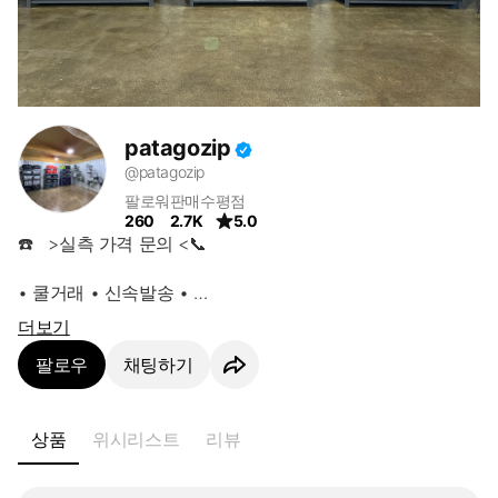
patagozip
@patagozip
팔로워
판매수
평점
260
2.7K
5.0
☎️   >실측 가격 문의 <📞

• 쿨거래 • 신속발송 • 

 •                            • 

더보기
ㅡㅡㅡㅡㅡㅡㅡㅡㅡㅡㅡㅡ

팔로우
채팅하기
 ❤️ 상품 문의 환영 ❤️

ㅡㅡㅡㅡㅡㅡㅡㅡㅡㅡㅡㅡ

    쿨거래 더 더 환영 

상품
위시리스트
리뷰
❤️네고문의/할인문의 ❤️