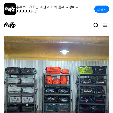
후루츠 - 300만 패션 러버와 함께 디깅해요!
앱 열기
(4.9)
patagozip | 빈티지 세컨핸드 