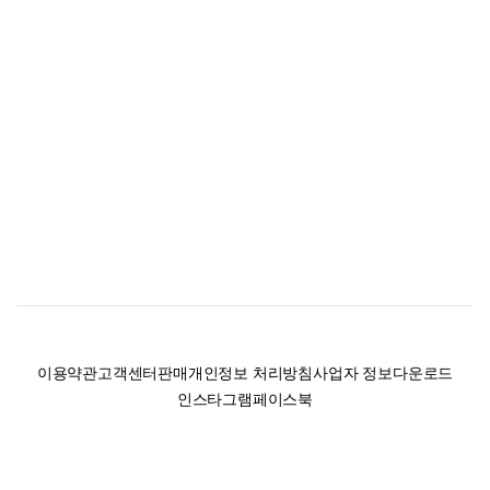
이용약관
고객센터
판매
개인정보 처리방침
사업자 정보
다운로드
인스타그램
페이스북
(주)후루츠패밀리컴퍼니 · 대표이사 이재범 / 소재지: 서울특별시 용산구 한강대
로 328, 201호 / 사업자 등록번호: 755-86-01442
사업자 정보확인
통신판매업