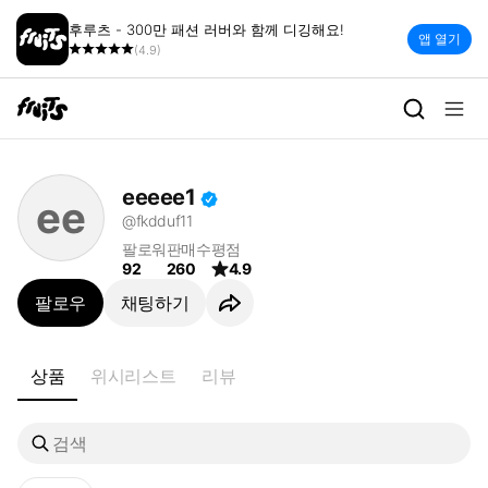
후루츠 - 300만 패션 러버와 함께 디깅해요!
앱 열기
(4.9)
eeeee1 | 빈티지 세컨핸드 패션
eeeee1
ee
@fkdduf11
팔로워
판매수
평점
92
260
4.9
팔로우
채팅하기
상품
위시리스트
리뷰