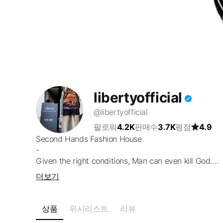
libertyofficial
@libertyofficial
팔로워
4.2K
판매수
3.7K
평점
4.9
Second Hands Fashion House 

-

Given the right conditions, Man can even kill God.

-

더보기
Wausan-ro 11-gil 28, 2F

Mapo-gu, Seoul

-

상품
위시리스트
리뷰
Liberty 
