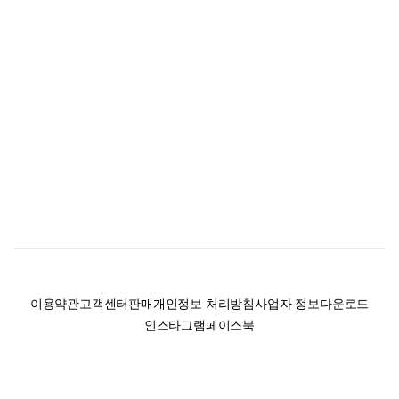
이용약관
고객센터
판매
개인정보 처리방침
사업자 정보
다운로드
인스타그램
페이스북
(주)후루츠패밀리컴퍼니 · 대표이사 이재범 / 소재지: 서울특별시 용산구 한강대
로 328, 201호 / 사업자 등록번호: 755-86-01442
사업자 정보확인
통신판매업