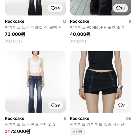
34
13
Rockcake
Rockcake
M
S
락케이크 노바 부츠컷 진 블랙 M
락케이크 Applique R 포켓 조거
73,000원
40,000원
318
34
113
13
29
7
Rockcake
Rockcake
S
OS
락케이크 노바 팬츠 인디고 S
락케이크 레이어드 쇼츠 새상품
72,000원
3%
새상품