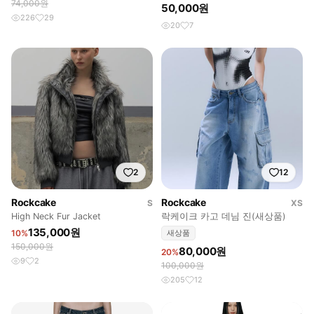
74,000원
50,000원
226
29
20
7
2
12
Rockcake
Rockcake
S
XS
High Neck Fur Jacket
락케이크 카고 데님 진(새상품)
135,000원
10%
새상품
150,000원
80,000원
20%
9
2
100,000원
205
12