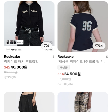
9
34
Rockcake
Rockcake
S
S
락케이크 패치 후드집업
(새상품)락케이크 96 크롭 탑 티셔
츠 네이비
40,000원
34%
새상품
60,000원
24,500원
30%
93
9
35,000원
308
34