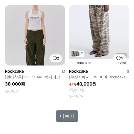
2
4
Rockcake
Rockcake
M
S
[윈터착용]ROCKCAKE 락케이크 더
(무신사에서 109,000) Rockcake
블 포켓 카고 팬츠_카키
락케이크 카모 조거팬츠
38,000원
40,000원
47%
75,000원
26
2
29
4
더보기