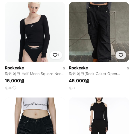
1
Rockcake
Rockcake
S
S
락케이크 Half Moon Square Neck
락케이크(Rock Cake) Open
Long Sleeve
Pocket Cargo Pants
15,000원
45,000원
10
1
3