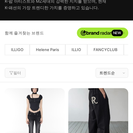
K-팝 아티스트와 MZ세대의 강력한 지지를 받으며, 현재
K-패션의 가장 트렌디한 가치를 증명하고 있습니다.
함께 즐겨찾는 브랜드
NEW
ILLIGO
Helene Paris
ILLIO
FANCYCLUB
L
필터