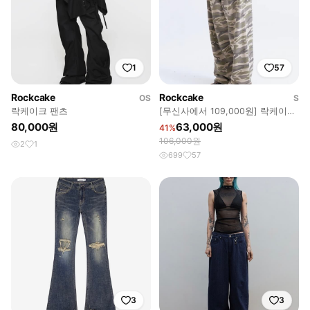
1
57
Rockcake
Rockcake
OS
S
락케이크 팬츠
[무신사에서 109,000원] 락케이크
카모 메탈 그래픽 팬츠 (베이지)
80,000원
63,000원
41%
106,000원
2
1
699
57
3
3