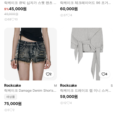
락케이크 큐빅 십자가 스웻 팬츠 스
락케이크 체크레이어드 96 조거팬
트링 조거 와이드 펑크 갸루 로리걸
츠 블랙 S
45,000원
60,000원
9%
M
49,000원
37
4
68
10
2
4
Rockcake
Rockcake
M
S
락케이크 Damage Denim Shorts -
락케이크 드레이프 랩 미니 스커트
Ash Blue
- 그레이
59,000원
새상품
75,000원
12
4
5
2