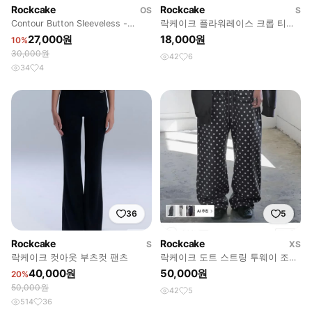
Rockcake
Rockcake
OS
S
Contour Button Sleeveless -
락케이크 플라워레이스 크롭 티셔
White
츠
27,000원
18,000원
10%
30,000원
42
6
34
4
36
5
Rockcake
Rockcake
S
XS
락케이크 컷아웃 부츠컷 팬츠
락케이크 도트 스트링 투웨이 조거
트레이닝 팬츠 XS
40,000원
50,000원
20%
50,000원
42
5
514
36