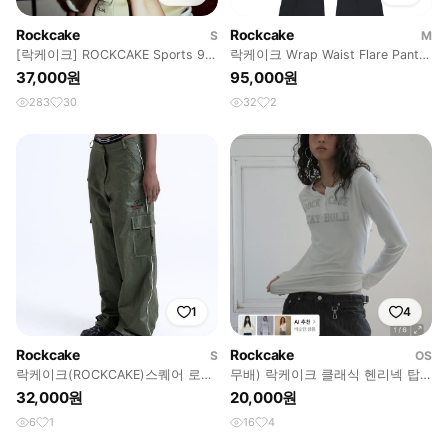
Rockcake
Rockcake
S
M
[락케이크] ROCKCAKE Sports 96
락케이크 Wrap Waist Flare Pants
Lace Crop Top
- Black
37,000원
95,000원
283
30
32
2
1
4
Rockcake
Rockcake
S
OS
락케이크(ROCKCAKE)스퀘어 로고
무배) 락케이크 클래식 헨리넥 탑
카고 팬츠
화이트
32,000원
20,000원
6
1
16
4