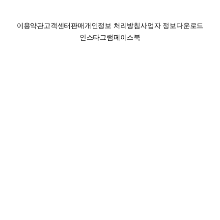
이용약관
고객센터
판매
개인정보 처리방침
사업자 정보
다운로드
인스타그램
페이스북
(주)후루츠패밀리컴퍼니 · 대표이사 이재범 / 소재지: 서울특별시 용산구 한강대
로 328, 201호 / 사업자 등록번호: 755-86-01442
사업자 정보확인
통신판매업
신고: 2019-서울용산-0723 호 / 고객센터: 070-4466-3377 / 고객센터 문의는
후루츠 앱 다운로드 후 문의가능합니다 /
support@fruitsfamily.com
Copyright © FruitsFamily Company Inc. All right reserved
후루츠패밀리(주)는 통신판매중개자로서 거래 당사자가 아닙니다. 상품, 상품정
보, 거래에 관한 의무와 책임은 각 판매자에게 있으며, 후루츠패밀리(주)는 원칙
적으로 판매 회원과 구매 회원 간의 거래에 대하여 책임을 지지 않습니다. 다만,
후루츠패밀리에서 직접 판매하는 상품에 대한 책임은 후루츠패밀리(주)에 있습
니다.