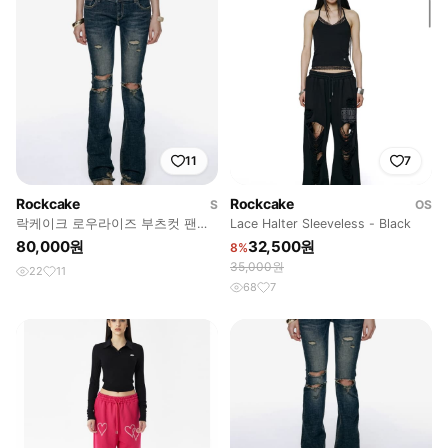
11
7
Rockcake
Rockcake
S
OS
락케이크 로우라이즈 부츠컷 팬츠
Lace Halter Sleeveless - Black
S
80,000원
32,500원
8%
35,000원
22
11
68
7