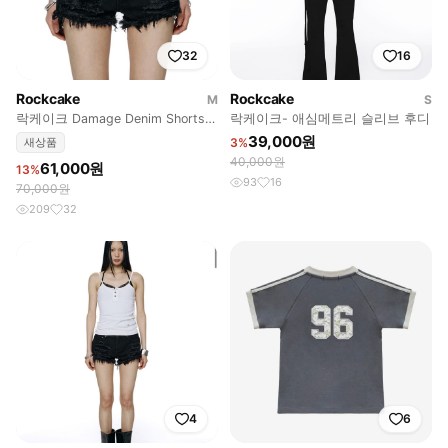
32
16
Rockcake
Rockcake
M
S
락케이크 Damage Denim Shorts
락케이크- 애심메트리 슬리브 후디
Black
39,000원
새상품
3%
40,000원
61,000원
13%
93
16
70,000원
209
32
4
6