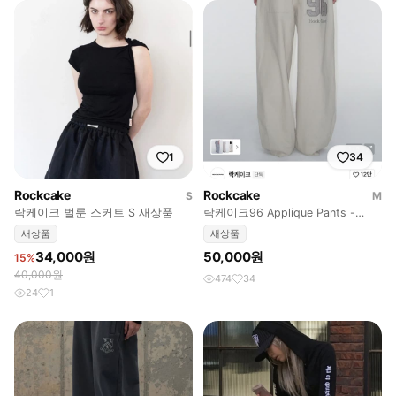
1
34
Rockcake
Rockcake
S
M
락케이크 벌룬 스커트 S 새상품
락케이크96 Applique Pants -
Light Gray
새상품
새상품
34,000원
50,000원
15%
40,000원
474
34
24
1