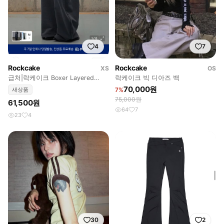
4
7
Rockcake
Rockcake
XS
OS
급처|락케이크 Boxer Layered
락케이크 빅 디아즈 백
Curved 2way Jogger
70,000원
새상품
7%
75,000원
61,500원
64
7
23
4
30
2