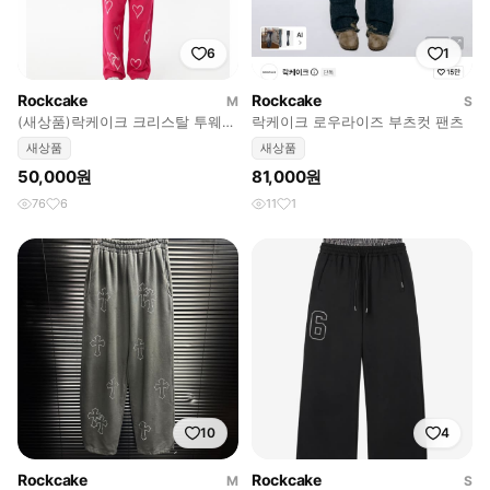
6
1
Rockcake
Rockcake
M
S
(새상품)락케이크 크리스탈 투웨이
락케이크 로우라이즈 부츠컷 팬츠
조거팬츠M
새상품
새상품
50,000원
81,000원
76
6
11
1
10
4
Rockcake
Rockcake
M
S