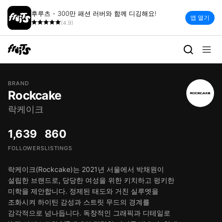
후루츠 - 300만 패션 러버와 함께 디깅해요!
앱 열기
(4.9)
BRAND
Rockcake
락케이크
1,639
860
FOLLOWERS
LISTINGS
락케이크(Rockcake)는 2021년 서울에서 박채원이
설립한 브랜드로, 당당한 여성을 위한 키치하고 펑키한
미학을 제안합니다. 정제된 태도와 거친 실루엣을
조화시켜 하이틴 감성과 스트릿 무드의 경계를
감각적으로 넘나듭니다. 독창적인 그래픽과 디테일로