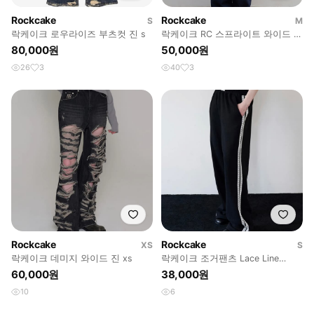
Rockcake
Rockcake
S
M
락케이크 로우라이즈 부츠컷 진 s
락케이크 RC 스프라이트 와이드 팬
츠 네이비
80,000원
50,000원
26
3
40
3
Rockcake
Rockcake
XS
S
락케이크 데미지 와이드 진 xs
락케이크 조거팬츠 Lace Line
2way Jogger - Black
60,000원
38,000원
10
6