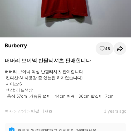
Burberry
48
버버리 브이넥 반팔티셔츠 판매합니다
버버리 브이넥 여성 반팔티셔츠 판매합니다

 켠디션:A( 사용감 좀 있는편 하자없습니다)

 사이즈:S

 색상: 레드색상

  총장 57cm  가슴폼 넓이   44cm 어깨   36cm 팔길이  7cm
여자
>
상의
>
반팔 티셔츠
3 years ago
후루츠 '안전결제'하고 걱정없이 거래하세요