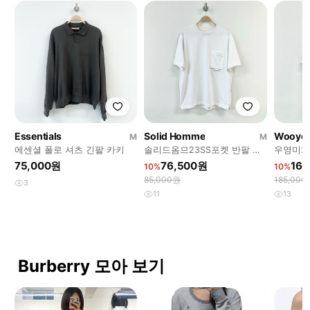
Essentials
Solid Homme
Wooyo
M
M
에센셜 폴로 셔츠 긴팔 카키
솔리드옴므23SS포켓 반팔 화
우영미24
이트
트
75,000원
76,500원
166
10%
10%
85,000원
185,000
3
11
13
Burberry 모아 보기