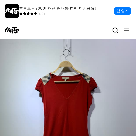
후루츠 - 300만 패션 러버와 함께 디깅해요!
앱 열기
(4.9)