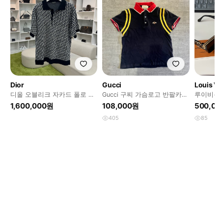
Dior
Gucci
Louis V
디올 오블리크 자카드 폴로 카
Gucci 구찌 가슴로고 반팔카라
루이비통
라 티셔츠
티셔츠
글라스 
1,600,000원
108,000원
500,0
405
85