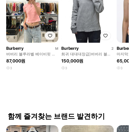
Burberry
Burberry
Burberr
M
2
버버리 블루라벨 베이비핏 티
희귀 대대대장급]버버리 블랙
마지막가격
셔츠
라벨 로고 자수 스트라이프 롱
블루라벨
87,000원
150,000원
65,00
슬리브 🩶
치베이지
3
3
3
함께 즐겨찾는 브랜드 발견하기