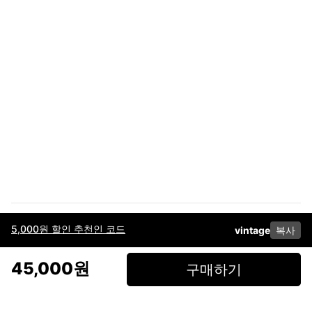
5,000원 할인 추천인 코드
vintage
복사
이용약관
고객센터
판매
개인정보 처리방침
사업자 정보
다운로드
인스타그램
페이스북
45,000원
구매하기
(주)후루츠패밀리컴퍼니 · 대표이사 이재범 / 소재지: 서울특별시 용산구 한강대
로 328, 201호 / 사업자 등록번호: 755-86-01442
사업자 정보확인
통신판매업