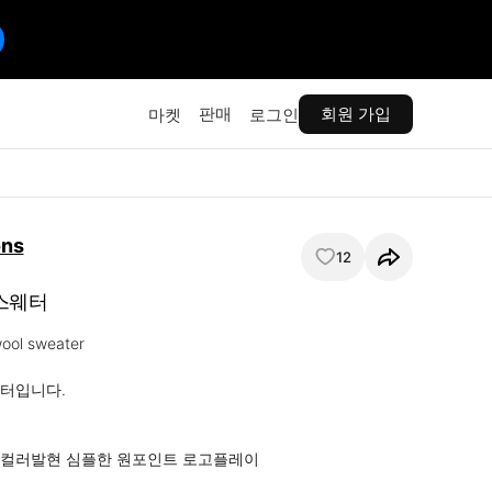
판매
회원 가입
마켓
로그인
ons
12
스웨터
ool sweater

터입니다.

컬러발현 심플한 원포인트 로고플레이
