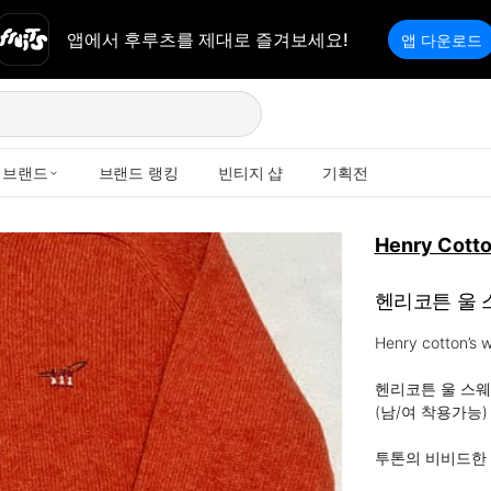
앱에서 후루츠를 제대로 즐겨보세요!
앱 다운로드
브랜드
브랜드 랭킹
빈티지 샵
기획전
Henry Cott
헨리코튼 울 
Henry cotton’s w
헨리코튼 울 스웨
(남/여 착용가능)

투톤의 비비드한 