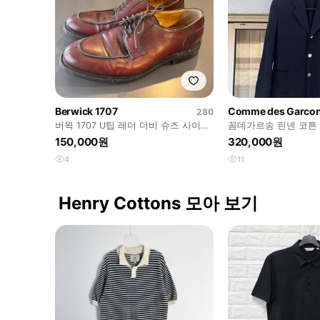
Berwick 1707
Comme des Garco
280
버윅 1707 U팁 레더 더비 슈즈 사이즈
꼼데가르송 린넨 코튼 
9 (스페인제)
버튼 자켓 (일본제) 사
150,000원
320,000원
4
11
Henry Cottons 모아 보기