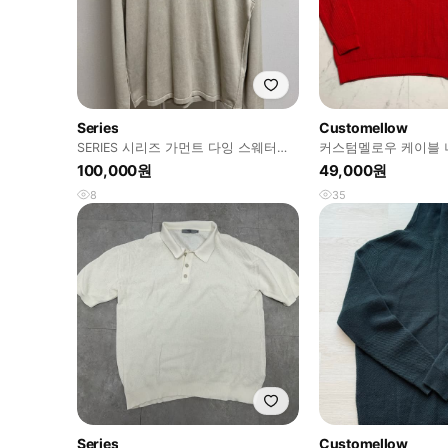
Series
Customellow
SERIES 시리즈 가먼트 다잉 스웨터
커스텀멜로우 케이블 
105사이즈
터 105-110
100,000원
49,000원
8
35
Series
Customellow