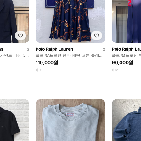
ns
Polo Ralph Lauren
Polo Ralph La
S
2
가먼트 다잉 3
폴로 랄프로렌 승마 패턴 코튼 플레어
폴로 랄프로렌 
이즈 M
스커트 (사이즈 2)
티 (사이즈 L)
110,000원
90,000원
1
2