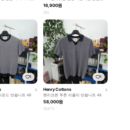
긴팔 티셔츠 0601E2
16,900원
2
1
1
s
Henry Cottons
L
L
라운드 반팔니트 48
헨리코튼 투톤 리플리 반팔니트 48
58,000원
3
1