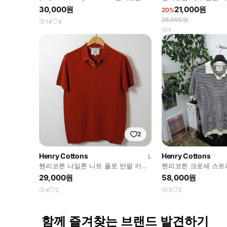
티지 코튼 니트
30,000원
21,000원
20%
26,000원
14
4
1
2
Henry Cottons
Henry Cottons
L
헨리코튼 나일론 니트 폴로 반팔 카라
헨리코튼 크로셰 스트
티 피케티 100 (거의 새상품)
48
29,000원
58,000원
4
2
3
2
함께 즐겨찾는 브랜드 발견하기