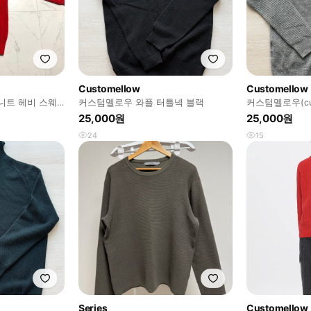
Customellow
Customellow
니트 헤비 스웨
커스텀멜로우 와플 터틀넥 블랙
커스텀멜로우(cus
선 패턴 터틀넥
25,000원
25,000원
24
15
Series
Customellow