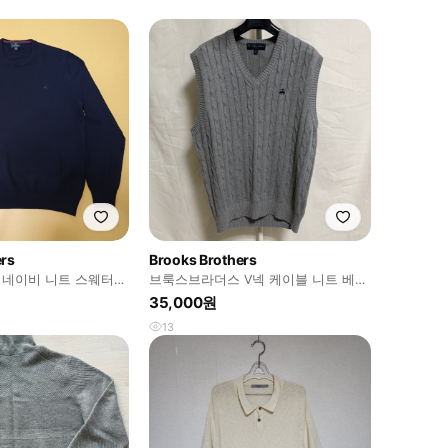
ers
Brooks Brothers
네이비 니트 스웨터
브룩스브라더스 V넥 케이블 니트 베스
트 / 그레이, L
35,000원
13