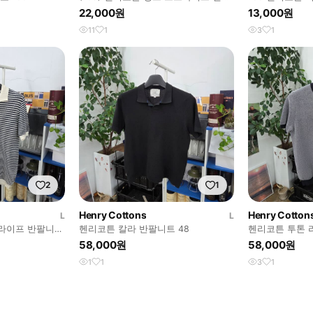
반팔 셔츠
0622E
22,000원
13,000원
11
1
3
1
2
1
Henry Cottons
Henry Cotton
L
L
라이프 반팔니트
헨리코튼 칼라 반팔니트 48
헨리코튼 투톤 
58,000원
58,000원
1
1
3
1