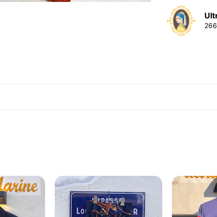
Ult
26