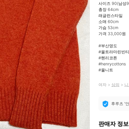
사이즈 90(남성95
총장 64cm

래글런스타일

소매 60cm

가슴 53cm

가격 33,000원

#부산영도

#울트라마린빈티
#헨리코튼 

#henrycottons 

#울니트
여자
>
상의
>
니
후루츠 '
판매자 정보