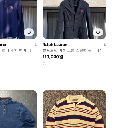
uren
Ralph Lauren
L
S
빅넘버 패치 럭비 카라
랄프로렌 여성 코튼 엠블럼 블레이저
(S)
110,000원
1