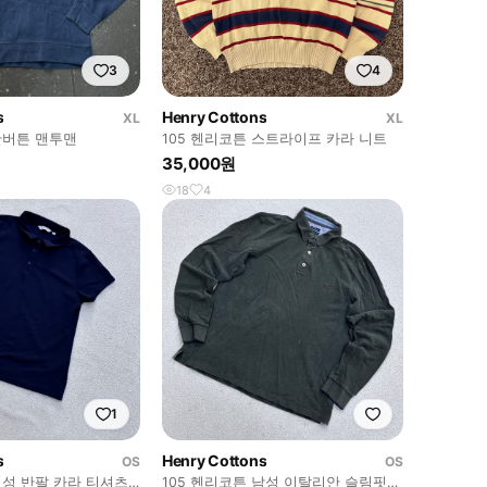
3
4
s
Henry Cottons
XL
XL
반버튼 맨투맨
105 헨리코튼 스트라이프 카라 니트
35,000원
18
4
1
s
Henry Cottons
OS
OS
여성 반팔 카라 티셔츠
105 헨리코튼 남성 이탈리안 슬림핏