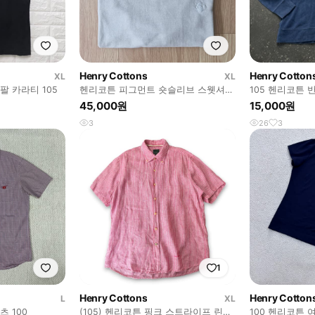
Henry Cottons
Henry Cotton
XL
XL
팔 카라티 105
헨리코튼 피그먼트 숏슬리브 스웻셔츠
105 헨리코튼 
XL
45,000원
15,000원
3
26
3
1
Henry Cottons
Henry Cotton
L
XL
 100
(105) 헨리코튼 핑크 스트라이프 린넨
100 헨리코튼 