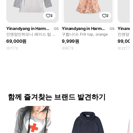
3
2
Yinandyang in Harmony
Yinandyang in Harmony
OS
OS
인앤양인하모니 레이스 탑 그
구합니다) Frill top, orange
인앤양인하
레이
blouse
69,000원
9,999원
99,00
7
3
9
2
22
4
함께 즐겨찾는 브랜드 발견하기