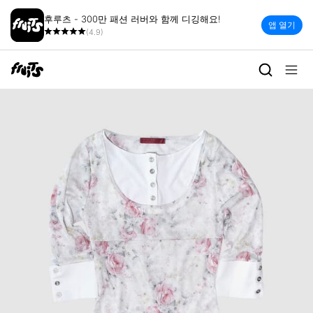
후루츠 - 300만 패션 러버와 함께 디깅해요!
앱 열기
(4.9)