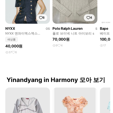
6
4
NYXX
Polo Ralph Lauren
Bape
OS
S
NYXX 엔와이엑스엑스
폴로 브이넥 니트 아이보리 s
베이프 
NAPOLEON SHIRT BLACK 나
요
70,000원
100,0
새상품
폴레옹 반
40,000원
9
4
17
37
6
Yinandyang in Harmony 모아 보기