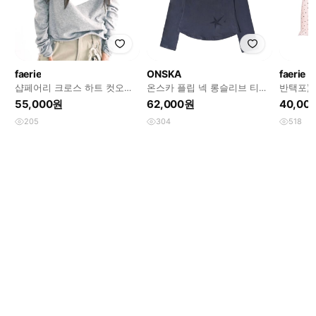
faerie
ONSKA
faerie
샵페어리 크로스 하트 컷오프
온스카 플립 넥 롱슬리브 티셔
반택포) 샵
티셔츠
츠 네이비
lace top
55,000원
62,000원
40,00
205
304
518