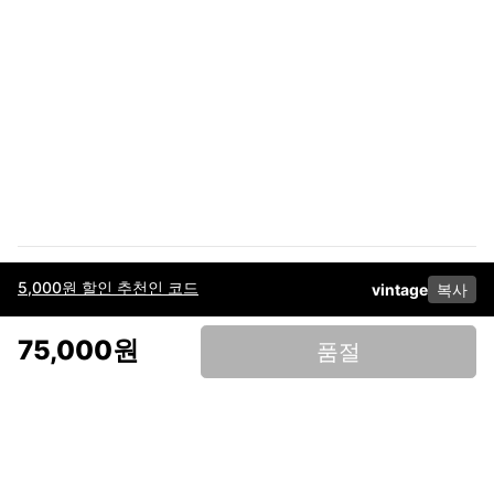
5,000원 할인 추천인 코드
vintage
복사
이용약관
고객센터
판매
개인정보 처리방침
사업자 정보
다운로드
인스타그램
페이스북
75,000원
품절
(주)후루츠패밀리컴퍼니 · 대표이사 이재범 / 소재지: 서울특별시 용산구 한강대
로 328, 201호 / 사업자 등록번호: 755-86-01442
사업자 정보확인
통신판매업
신고: 2019-서울용산-0723 호 / 고객센터: 070-4466-3377 / 고객센터 문의는
후루츠 앱 다운로드 후 문의가능합니다 /
support@fruitsfamily.com