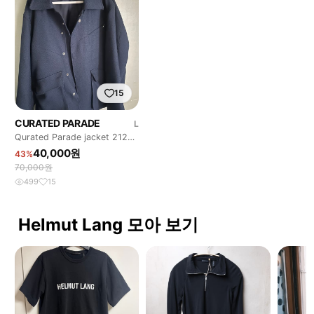
15
CURATED PARADE
L
Qurated Parade jacket 212
pw OW
40,000원
43%
70,000원
499
15
Helmut Lang 모아 보기