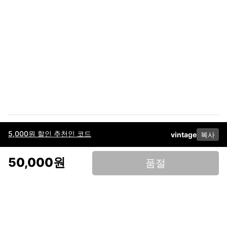
5,000원 할인 추천인 코드
vintage
복사
이용약관
고객센터
판매
개인정보 처리방침
사업자 정보
다운로드
인스타그램
페이스북
50,000원
품절
(주)후루츠패밀리컴퍼니 · 대표이사 이재범 / 소재지: 서울특별시 용산구 한강대
로 328, 201호 / 사업자 등록번호: 755-86-01442
사업자 정보확인
통신판매업
신고: 2019-서울용산-0723 호 / 고객센터: 070-4466-3377 / 고객센터 문의는
후루츠 앱 다운로드 후 문의가능합니다 /
support@fruitsfamily.com