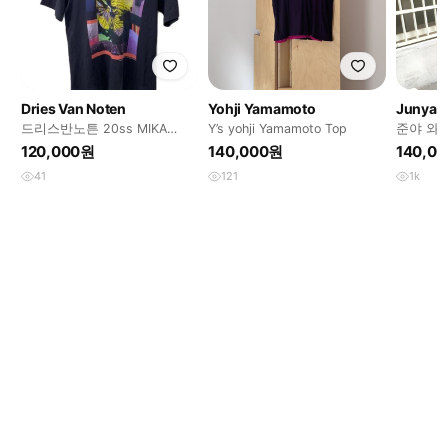
Dries Van Noten
Yohji Yamamoto
Junya 
드리스반노튼 20ss MIKA
Y’s yohji Yamamoto Top
준야 와타
NINAGAWA NEW NOIR 2 티셔
츠
120,000원
140,000원
140,0
츠
41
121
1k