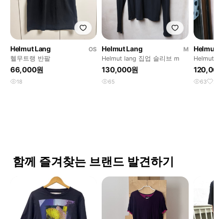
Helmut Lang
Helmut Lang
Helmut
OS
M
헬무트랭 반팔
Helmut lang 집업 슬리브 m
Helmut
스 s
66,000원
130,000원
120,0
18
65
63
2
함께 즐겨찾는 브랜드 발견하기