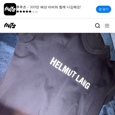
후루츠 - 300만 패션 러버와 함께 디깅해요!
앱 열기
(4.9)