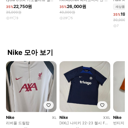
터리 코르셋
치 반바지
말 (피크
22,750원
26,000원
35%
35%
새상품
35,000원
40,000원
19
35%
11
3
29
5
30,000
7
Nike 모아 보기
Nike
Nike
Nike
XL
XXL
리버풀 드릴탑
[XXL] 나이키 22-23 첼시 FC
빈티지 
스트라이크 트레이닝 탑 져지