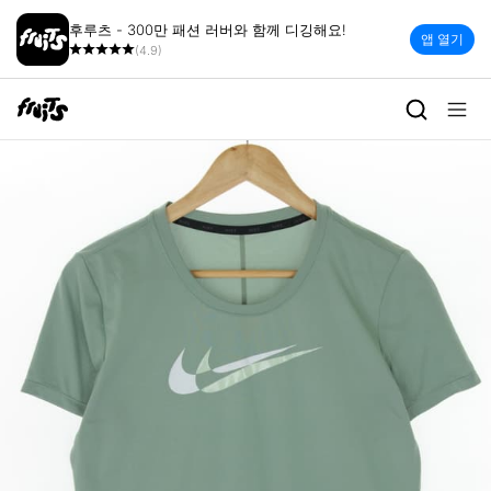
후루츠 - 300만 패션 러버와 함께 디깅해요!
앱 열기
(4.9)