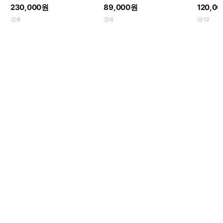
데고르
트 다이드 티셔츠 화이트
08-09s
230,000원
89,000원
120,0
9
6
12