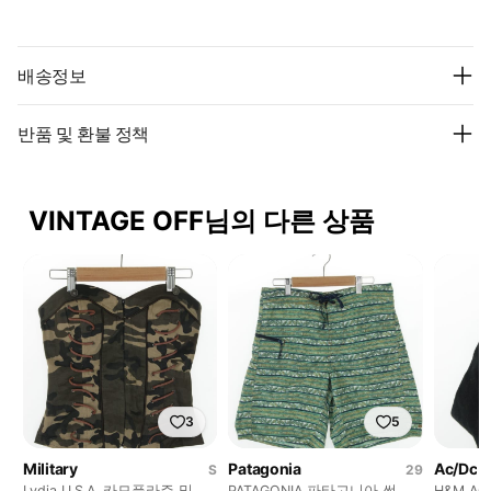
배송정보
반품 및 환불 정책
VINTAGE OFF님의 다른 상품
3
5
Military
Patagonia
Ac/Dc
S
29
Lydia U.S.A. 카모플라쥬 밀리
PATAGONIA 파타고니아 썬 비
H&M A