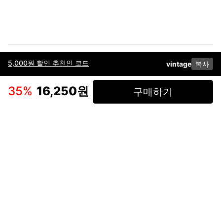
5,000원 할인 추천인 코드
vintage
복사
이용약관
고객센터
판매
개인정보 처리방침
사업자 정보
다운로드
인스타그램
페이스북
35
%
16,250원
구매하기
(주)후루츠패밀리컴퍼니 · 대표이사 이재범 / 소재지: 서울특별시 용산구 한강대
로 328, 201호 / 사업자 등록번호: 755-86-01442
사업자 정보확인
통신판매업
신고: 2019-서울용산-0723 호 / 고객센터: 070-4466-3377 / 고객센터 문의는
후루츠 앱 다운로드 후 문의가능합니다 /
support@fruitsfamily.com
Copyright © FruitsFamily Company Inc. All right reserved
후루츠패밀리(주)는 통신판매중개자로서 거래 당사자가 아닙니다. 상품, 상품정
보, 거래에 관한 의무와 책임은 각 판매자에게 있으며, 후루츠패밀리(주)는 원칙
적으로 판매 회원과 구매 회원 간의 거래에 대하여 책임을 지지 않습니다. 다만,
후루츠패밀리에서 직접 판매하는 상품에 대한 책임은 후루츠패밀리(주)에 있습
니다.