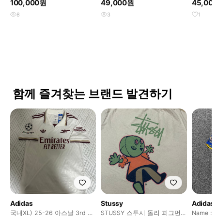
100,000원
49,000원
45,00
유니
8
3
1
함께 즐겨찾는 브랜드 발견하기
Adidas
Stussy
Adidas
국내XL) 25-26 아스날 3rd 외
STUSSY 스투시 돌리 피그먼
Name 