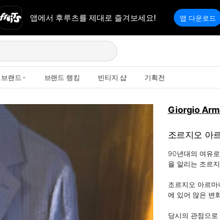
앱에서 후루츠를 제대로 즐겨보세요!
앱 다운로드
브랜드
브랜드 랭킹
빈티지 샵
기획전
Giorgio Arm
조르지오 아
90년대의 여유로
을 알리는 조르지
조르지오 아르마
에 있어 많은 변화
당시의 관점으로 