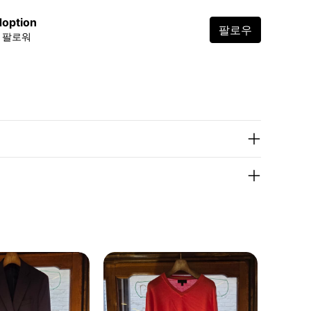
option
팔로우
1K 팔로워