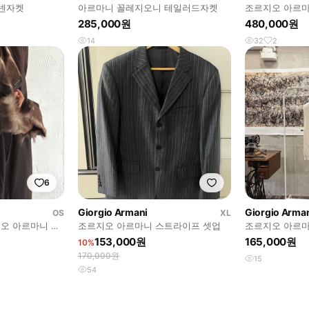
넨자켓
아르마니 꼴레지오니 테일러드자켓
조르지오 아르마
285,000원
480,000원
14
32
2
6
Giorgio Armani
Giorgio Arma
OS
XL
조르지오 아르마니 퍼
조르지오 아르마니 스트라이프 셋업
조르지오 아르마
153,000원
165,000원
10%
170,000원
15
54