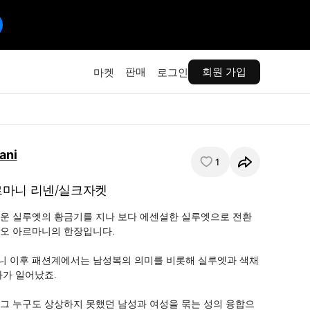
판매
회원 가입
마켓
로그인
ani
1
르마니 리넨/실크자켓
운 실루엣의 황금기를 지나 보다 에센셜한 실루엣으로 전환
오 아르마니의 한장입니다.

니 이후 패션계에서는 남성복의 의미를 비롯해 실루엣과 색채
가 일어났죠.

그 누구도 상상하지 못했던 남성과 여성을 묶는 성의 융합으