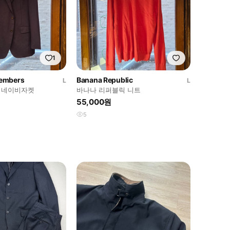
1
embers
Banana Republic
L
L
 네이비자켓
바나나 리퍼블릭 니트
55,000원
5