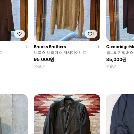
1
Brooks Brothers
Cambridge M
L
L
트
브룩스 브라더스 캐시미어니트
캠브리지멤버스
95,000원
85,000원
15
1
5
1