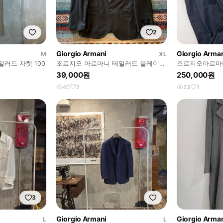
2
Giorgio Armani
Giorgio Arma
M
XL
러드 자켓 100
조르지오 아르마니 테일러드 블레이저
조르지오아르마니
정장자켓 [차콜] XL/105
드 블레이저 & 
39,000원
250,000원
40
2
23
1
3
Giorgio Armani
Giorgio Arma
L
L