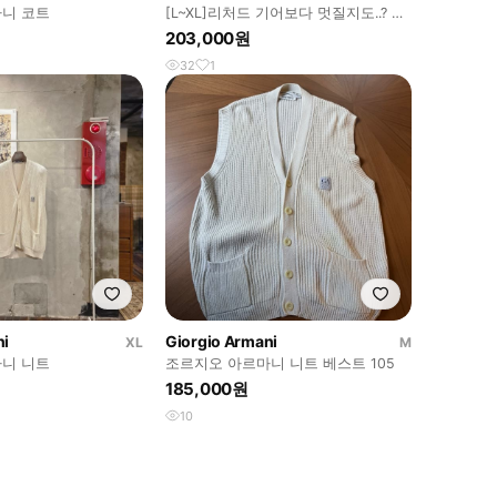
니 코트
[L~XL]리처드 기어보다 멋질지도..? 마
니 버진 울 체크 자켓코트
203,000원
32
1
ni
Giorgio Armani
XL
M
니 니트
조르지오 아르마니 니트 베스트 105
185,000원
10