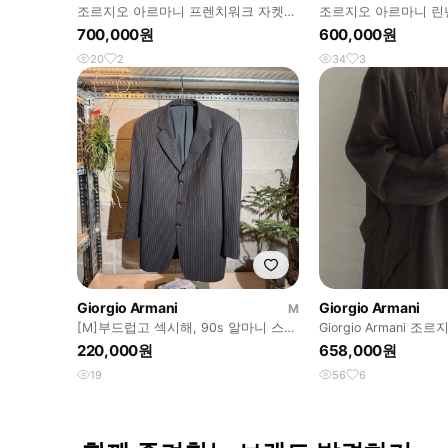
조르지오 아르마니 프렌치워크 자켓
조르지오 아르마니 린
100~103
700,000원
600,000원
20
2
34
3
Giorgio Armani
Giorgio Armani
M
[M]부드럽고 섹시해, 90s 알마니 스트
Giorgio Armani 
라이프 핀스트라이프 자켓
트리밍 롱 레더 무스탕
220,000원
658,000원
19
56
6