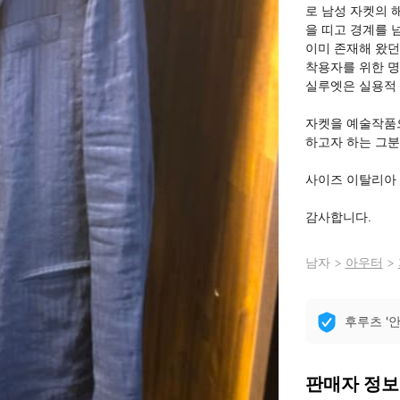
로 남성 자켓의 
을 띠고 경계를 
이미 존재해 왔던
착용자를 위한 명
실루엣은 실용적 
자켓을 예술작품
하고자 하는 그분
사이즈 이탈리아 5
감사합니다.
남자
>
아우터
>
후루츠 '
판매자 정보