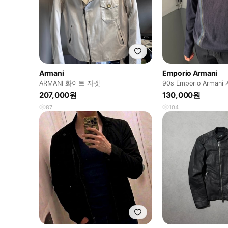
Armani
Emporio Armani
ARMANI 화이트 자켓
90s Emporio Arma
207,000원
130,000원
87
104