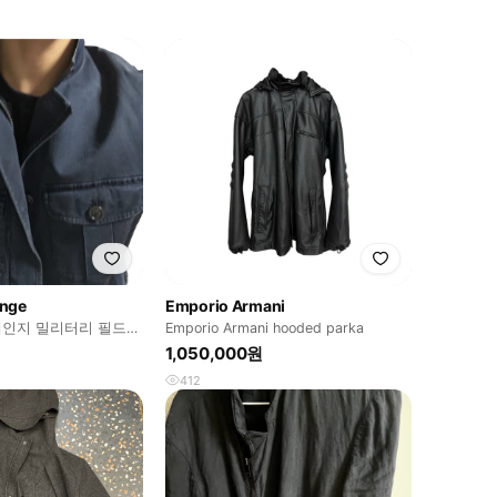
ange
Emporio Armani
인지 밀리터리 필드
Emporio Armani hooded parka
1,050,000원
412