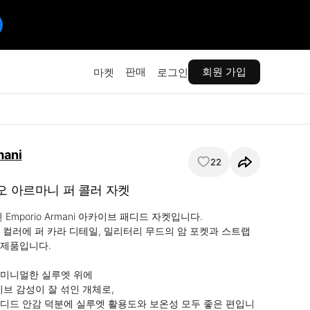
판매
회원 가입
마켓
로그인
mani
22
리오 아르마니 퍼 콜러 자켓
Emporio Armani 아카이브 패디드 자켓입니다.

 컬러에 퍼 카라 디테일, 밀리터리 무드의 암 포켓과 스트랩 
제품입니다.

미니멀한 실루엣 위에

브 감성이 잘 섞인 개체로,

디드 안감 덕분에 실루엣 활용도와 보온성 모두 좋은 편입니