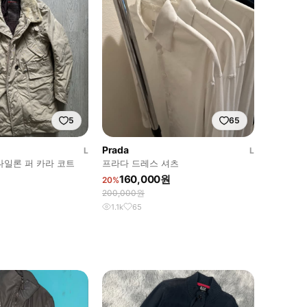
5
65
Prada
L
L
나일론 퍼 카라 코트
프라다 드레스 셔츠
160,000원
20%
200,000원
1.1k
65