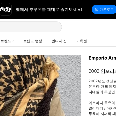
앱에서 후루츠를 제대로 즐겨보세요!
앱 다운로드
브랜드
브랜드 랭킹
빈티지 샵
기획전
Emporio Ar
2002 임포
2002년도 생산된 
은은한 탄 베이지
디테일이 특징인 
아르마니 특유의 
밀리터리 / 아카이
투웨이 지퍼와 패