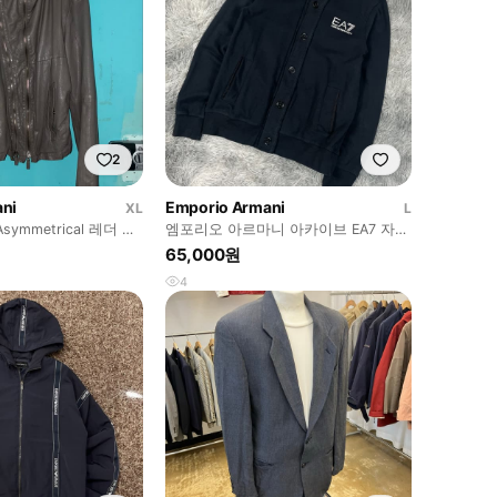
2
ni
Emporio Armani
XL
L
symmetrical 레더 자
엠포리오 아르마니 아카이브 EA7 자켓
5462
65,000원
4