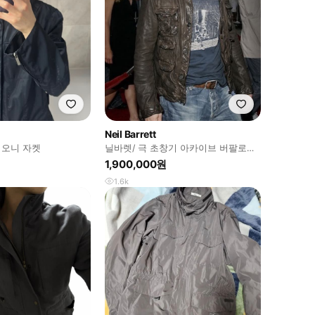
Neil Barrett
오니 자켓
닐바렛/ 극 초창기 아카이브 버팔로
m65 자켓 /xs
1,900,000원
1.6k