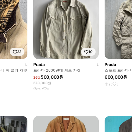
22
10
Prada
Prada
L
L
마니 퍼 콜러 자켓
프라다 2000년대 셔츠 자켓
스포츠 프라다 
500,000원
600,000원
26%
670,000원
95
5
257
10