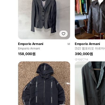
Emporio Armani
Emporio Armani
M
Emporio Armani
[52] 엠포리오 아르마
158,000원
390,000원
100
14