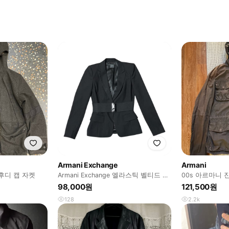
Armani Exchange
Armani
후디 캡 자켓
Armani Exchange 엘라스틱 벨티드 블
00s 아르마니 
레이저 자켓
켓
98,000원
121,500원
128
2.2k