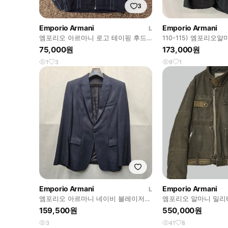
3
Emporio Armani
Emporio Armani
L
엠포리오 아르마니 로고 테이핑 후드
110-115) 엠포리오
자켓 실측 100
자켓
75,000원
173,000원
1
3
9
1
Emporio Armani
Emporio Armani
L
엠포리오 아르마니 네이비 블레이저
엠포리오 알마니 밀리
자켓 .393
159,500원
550,000원
3
41
8