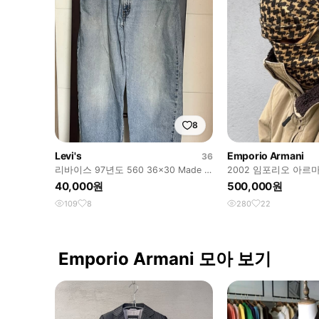
8
Levi's
Emporio Armani
36
리바이스 97년도 560 36x30 Made in
2002 임포리오 아르
USA
40,000원
500,000원
109
8
280
22
Emporio Armani 모아 보기