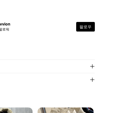
vvion
팔로우
 팔로워