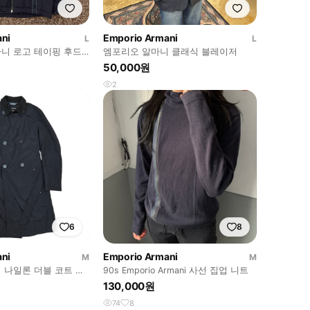
ni
Emporio Armani
L
L
니 로고 테이핑 후드
엠포리오 알마니 클래식 블레이저
50,000원
2
6
8
ni
Emporio Armani
M
M
 나일론 더블 코트 스
90s Emporio Armani 사선 집업 니트
130,000원
74
8