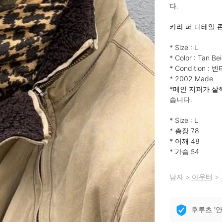
다.

카라 퍼 디테일 
* Size : L

* Color : Tan Bei
* Condition
* 2002 Made

*메인 지퍼가 살
습니다.

* Size : L

* 총장 78

* 어깨 48

* 가슴 54
남자
>
아우터
>
후루츠 '