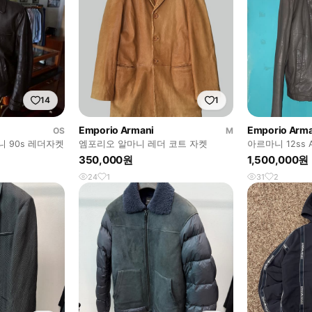
14
1
Emporio Armani
Emporio Arma
OS
M
니 90s 레더자켓
엠포리오 알마니 레더 코트 자켓
아르마니 12ss A
켓
350,000원
1,500,000원
24
1
31
2