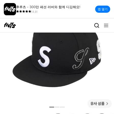
후루츠 - 300만 패션 러버와 함께 디깅해요!
앱 열기
(4.9)