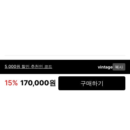
5,000원 할인 추천인 코드
vintage
복사
이용약관
고객센터
판매
개인정보 처리방침
사업자 정보
다운로드
인스타그램
페이스북
15
%
170,000원
구매하기
(주)후루츠패밀리컴퍼니 · 대표이사 이재범 / 소재지: 서울특별시 용산구 한강대
로 328, 201호 / 사업자 등록번호: 755-86-01442
사업자 정보확인
통신판매업
신고: 2019-서울용산-0723 호 / 고객센터: 070-4466-3377 / 고객센터 문의는
후루츠 앱 다운로드 후 문의가능합니다 /
support@fruitsfamily.com
Copyright © FruitsFamily Company Inc. All right reserved