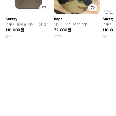
Stussy
Bape
Stussy
스투시 폴더블 쉐이드 햇 샌드
베이프 모자 bape cap
스투시 뉴
티 캡 블
110,000원
72,000원
110,0
20
25
7