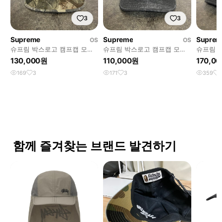
3
3
Supreme
Supreme
Suprem
OS
OS
슈프림 박스로고 캠프캡 모자
슈프림 박스로고 캠프캡 모자
슈프림 
25SS 리얼트리 하드우즈 카모
코티드 코듀라 블랙 (One
21FW 
130,000원
110,000원
170,0
Size)
169
3
171
3
359
함께 즐겨찾는 브랜드 발견하기