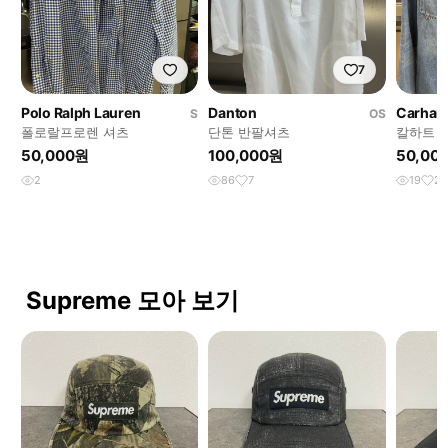
7
Polo Ralph Lauren
Danton
Carhart
S
OS
폴로랄프로렌 셔츠
단톤 반팔셔츠
칼하트 
50,000원
100,000원
50,00
2
86
7
19
2
Supreme 모아 보기