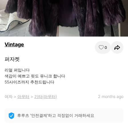
Vintage
0
퍼자켓
리얼 퍼입니다

색감이 예쁘고 핏도 유니크 합니다

55사이즈까지 추천드립니다
여자
>
아우터
>
기타(아우터)
2 months ago
후루츠 '안전결제'하고 걱정없이 거래하세요