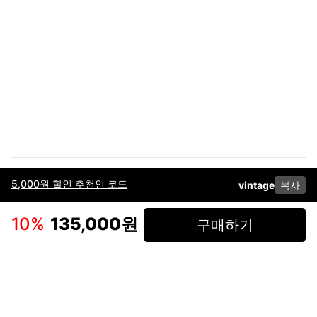
5,000원 할인 추천인 코드
vintage
복사
이용약관
고객센터
판매
개인정보 처리방침
사업자 정보
다운로드
인스타그램
페이스북
10
%
135,000원
구매하기
(주)후루츠패밀리컴퍼니 · 대표이사 이재범 / 소재지: 서울특별시 용산구 한강대
로 328, 201호 / 사업자 등록번호: 755-86-01442
사업자 정보확인
통신판매업
신고: 2019-서울용산-0723 호 / 고객센터: 070-4466-3377 / 고객센터 문의는
후루츠 앱 다운로드 후 문의가능합니다 /
support@fruitsfamily.com
Copyright © FruitsFamily Company Inc. All right reserved