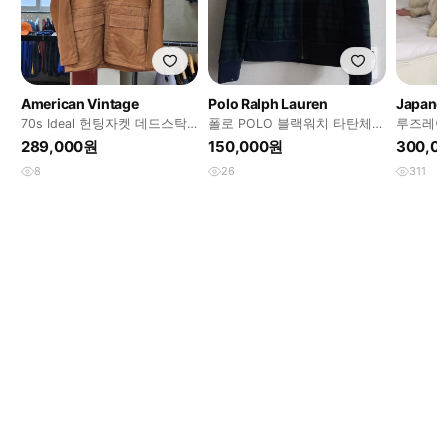
American Vintage
Polo Ralph Lauren
Japanes
70s Ideal 헌팅자켓 데드스탁
폴로 POLO 블랙워치 타탄체크
루즈레이
M~L
집업 95/M
사가폭스s
289,000원
150,000원
300,0
8
26
311