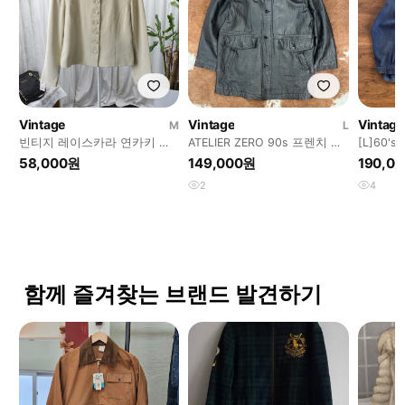
Vintage
Vintage
Vintage
M
L
빈티지 레이스카라 연카키 베
ATELIER ZERO 90s 프렌치 램
[L]60
이지 자켓 2279
스킨 빈티지 레더 카코트
치 워크
58,000원
149,000원
190,0
2
4
함께 즐겨찾는 브랜드 발견하기