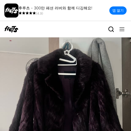
후루츠 - 300만 패션 러버와 함께 디깅해요!
앱 열기
(4.9)