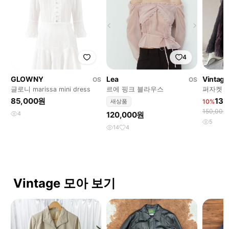
4
GLOWNY
Lea
Vintage
OS
OS
글로니 marissa mini dress
르에 핑크 블라우스
퍼자켓
85,000원
135
새상품
10%
150,00
4
120,000원
5
14
4
Vintage 모아 보기