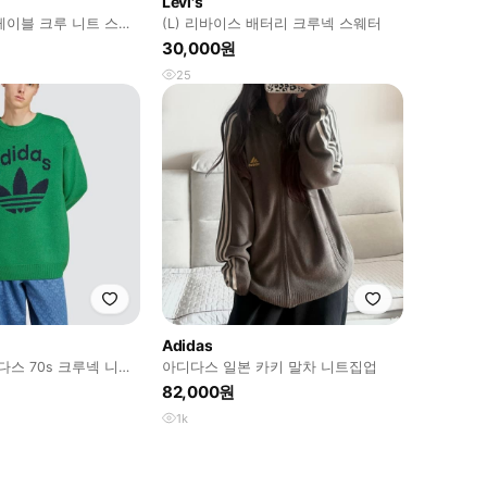
Levi's
케이블 크루 니트 스웨
(L) 리바이스 배터리 크루넥 스웨터
L 새상품
30,000원
25
Adidas
아디다스 70s 크루넥 니트
아디다스 일본 카키 말차 니트집업
82,000원
1k