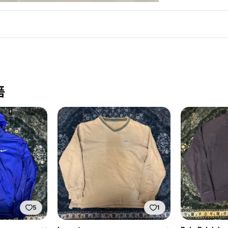
품
5
1