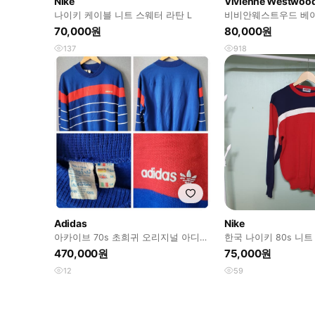
Nike
Vivienne Westwoo
나이키 케이블 니트 스웨터 라탄 L
비비안웨스트우드 베
70,000원
80,000원
137
918
Adidas
Nike
아카이브 70s 초희귀 오리지널 아디다
한국 나이키 80s 니트 
스 벤텍스(Ventex) 프랑스산
470,000원
75,000원
12
59