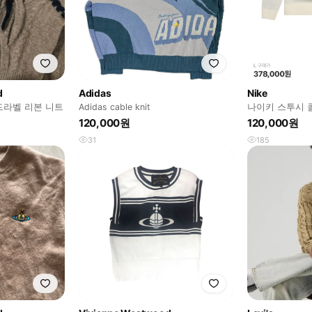
d
Adidas
Nike
라벨 리본 니트
Adidas cable knit
나이키 스투시 콜
터 L
120,000원
120,000원
31
185