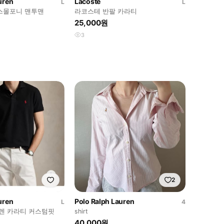
uren
Lacoste
L
L
스몰포니 맨투맨
라코스테 반팔 카라티
25,000원
3
2
uren
Polo Ralph Lauren
L
4
로렌 카라티 커스텀핏
shirt
40,000원