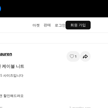
판매
회원 가입
마켓
로그인
Lauren
1
 케이블 니트
05 사이즈입니다

면 할인해드려요
트
2 months ago