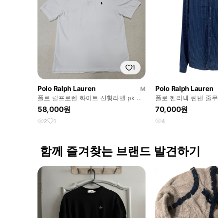
1
Polo Ralph Lauren
Polo Ralph Lauren
M
폴로 랄프로렌 화이트 신형라벨 pk 반
폴로 헨리넥 린넨 줄무
팔 카라티 급처
(L)
58,000원
70,000원
2
1
4
함께 즐겨찾는 브랜드 발견하기