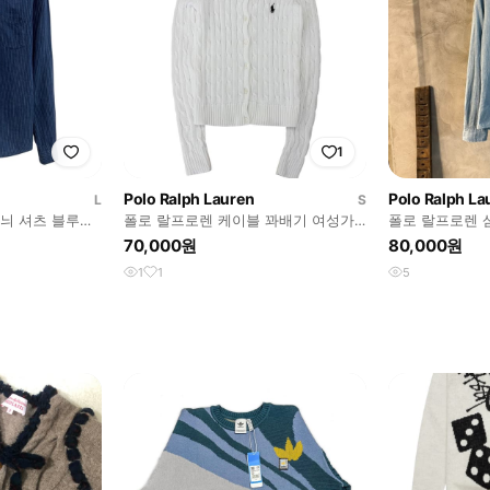
1
Polo Ralph Lauren
Polo Ralph La
L
S
늬 셔츠 블루
폴로 랄프로렌 케이블 꽈배기 여성가
폴로 랄프로렌 샴
디건 화이트 (S)
70,000원
80,000원
1
1
5