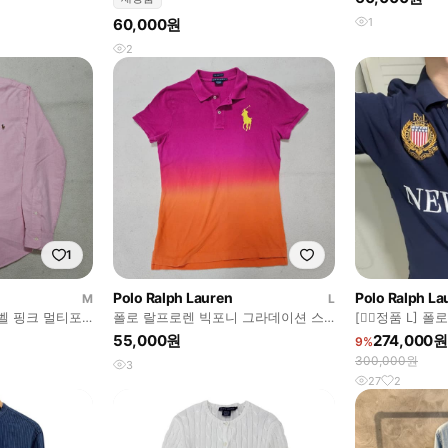
60,000원
1
2
1
Polo Ralph Lauren
Polo Ralph La
M
L
벨 핑크 멀티포
폴로 랄프로렌 빅포니 그라데이션 스
[❤️‍🔥정품 L
 급처
키니핏 반팔 카라티 급처
비 뉴욕 치프키
55,000원
274,000원
9%
300,000원
3
27
2