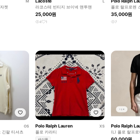
Lacoste
Polo Ralph La
M
L
 자켓
라코스테 빈티지 브이넥 맨투맨
폴로 랄프로렌 
25,000원
35,000원
4
1
7
Polo Ralph Lauren
Polo Ralph La
OS
XS
k 긴팔 티셔츠
폴로 카라티
(L) 폴로 랄프
60,000원
새상품