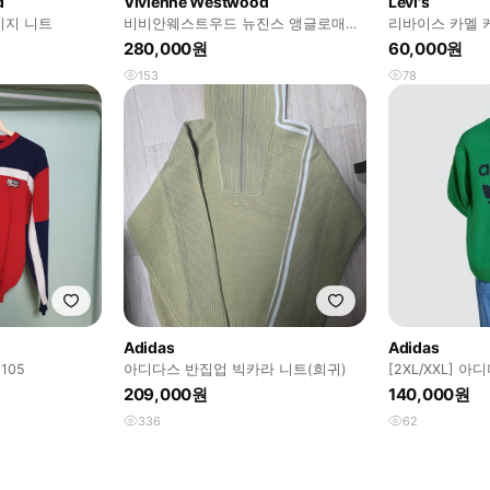
d
Vivienne Westwood
Levi's
이지 니트
비비안웨스트우드 뉴진스 앵글로매니
리바이스 카멜 
아 골프웨어 니트 베스트 탑
터 파인브라운 
280,000원
60,000원
153
78
Adidas
Adidas
105
아디다스 반집업 빅카라 니트(희귀)
[2XL/XXL] 
스웨터 / 그린
209,000원
140,000원
336
62