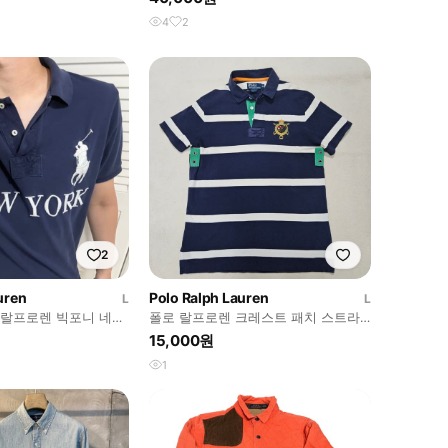
4
2
2
uren
Polo Ralph Lauren
L
L
] 폴로랄프로렌 빅포니 네이
폴로 랄프로렌 크레스트 패치 스트라
프 카라티셔츠
이프 pk 반팔 카라티 급처
15,000원
1