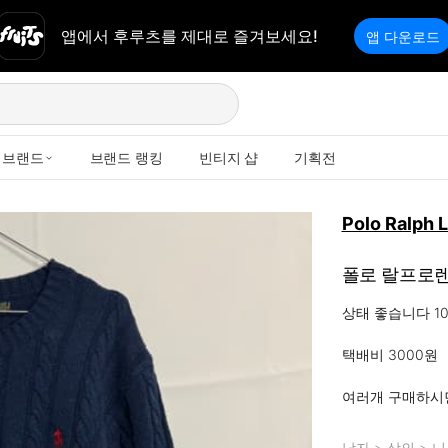
앱에서 후루츠를 제대로 즐겨보세요!
앱 다운로드
브랜드
브랜드 랭킹
빈티지 샵
기획전
Polo Ralph 
폴로 랄프로렌
상태 좋습니다 1
택배비 3000원

여러개 구매하시
남자
>
상의
>
니