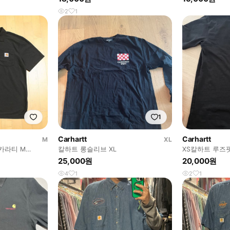
2
1
1
Carhartt
Carhartt
M
XL
 카라티 M
칼하트 롱슬리브 XL
XS칼하트 루즈
25,000원
20,000원
4
1
2
1