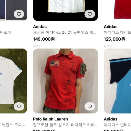
Adidas
Adidas
 반팔티
새상품 아디다스 20 21 유벤투스 홈
아디다스 데상트
호날두 유니폼
고반팔 95
149,000원
125,000원
17
43
Polo Ralph Lauren
Adidas
 X 뉴진스 오피셜
랄프로렌 폴로 성조기 패치워크 카라
아디다스 빈티지 
티셔츠 (M)
티 어항빈티지