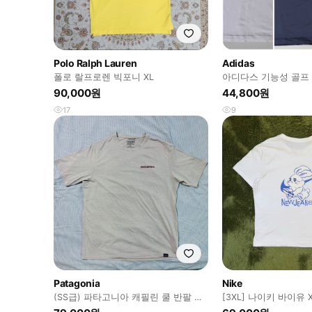
Polo Ralph Lauren
Adidas
폴로 랄프로렌 빅포니 XL
아디다스 기능성 골프
90,000원
44,800원
17
9
Patagonia
Nike
(SS급) 파타고니아 캐필린 쿨 반팔 아
[3XL] 나이키 바이유
이보리 M
커스텀 티셔츠 화이트