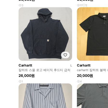
3
11
2
Carhartt
Carhartt
L
칼하트 스몰 로고 베이직 후드티 급처
carhartt 칼하트 블랙
/TSS_3762/
26,000원
20,000원
1
4