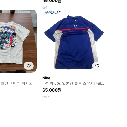
45,000원
11
Nike
이키 조던 빈티지 티셔츠
나이키 00s 일본판 블루 스우시반팔저
지 L
65,000원
17