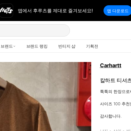
앱에서 후루츠를 제대로 즐겨보세요!
앱 다운로드
브랜드
브랜드 랭킹
빈티지 샵
기획전
Carhartt
칼하트 티셔
툭툭의 한장으로써
사이즈 100 추천합
감사합니다.
남자
>
상의
>
반