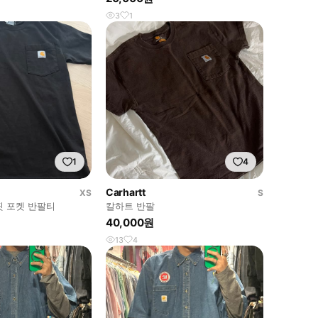
3
1
1
4
Carhartt
XS
S
핏 포켓 반팔티
칼하트 반팔
40,000원
13
4