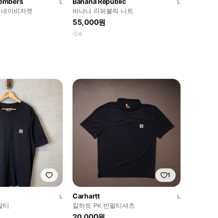
embers
Banana Republic
L
L
 네이비자켓
바나나 리퍼블릭 니트
55,000원
6
1
Carhartt
L
L
팔티
칼하트 PK 반팔티셔츠
20,000원