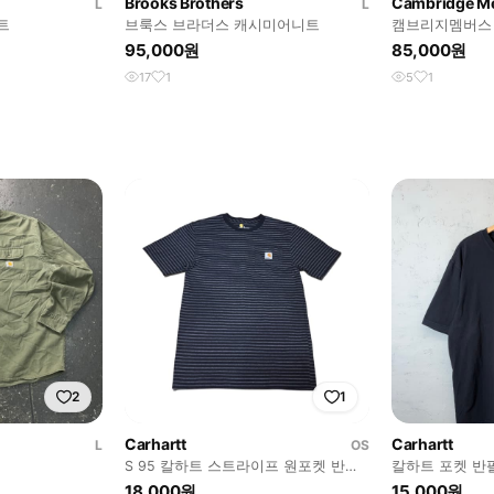
Brooks Brothers
Cambridge M
L
L
트
브룩스 브라더스 캐시미어니트
캠브리지멤버스
95,000원
85,000원
17
1
5
1
2
1
Carhartt
Carhartt
L
OS
S 95 칼하트 스트라이프 원포켓 반팔
칼하트 포켓 반
티
18,000원
15,000원