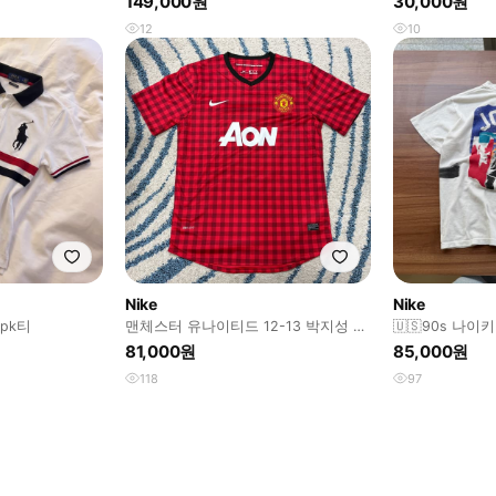
149,000원
30,000원
12
10
Nike
Nike
pk티
맨체스터 유나이티드 12-13 박지성 홈
🇺🇸90s 나
져지
81,000원
85,000원
118
97