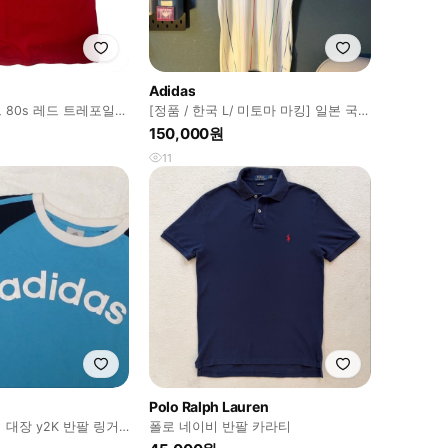
Adidas
 80s 레드 트레포일로
[정품 / 한국 L/ 미토마 마킹] 일본 국대
어웨이 유니폼
150,000원
11
Polo Ralph Lauren
대장 y2K 반팔 링거
폴로 네이비 반팔 카라티