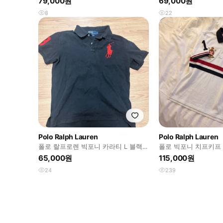
79,000원
69,000원
8
22
Polo Ralph Lauren
Polo Ralph Lauren
폴로 랄프로렌 빅포니 카라티 L 블랙
폴로 빅포니 치프키프 
레드 로고
65,000원
115,000원
24
239