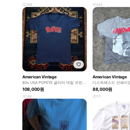
299
243
American Vintage
American Vintage
80s USA POPEYE 글리터 데칼 프린팅
디스트레스드 선페이딩
티셔츠
그래픽 반팔티
108,000원
88,000원
148
111