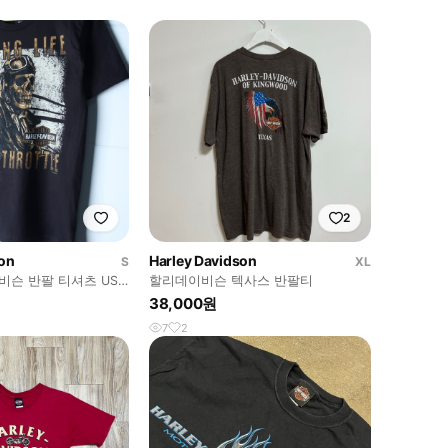
2
son
Harley Davidson
S
XL
이비슨 반팔 티셔츠 USA
할리데이비슨 텍사스 반팔티
6537
38,000원
7
2