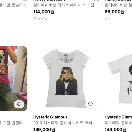
플레임 롱슬리브
할리데이비슨 텍사스 데미지 커스텀
할리데이비슨 블
반팔
슬리브리스 나시
114,000원
65,000원
26
4
5
Hysteric Glamour
Hysteric Gla
히스걸 반팔티
2010 히스테릭 글래머 x 커트 코베인
히스테릭 글래머
반팔 티셔츠
반팔 티셔츠
149,000원
149,000원