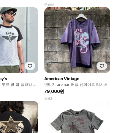
968
oy's
American Vintage
이 부코 윙 휠 플라잉 바
빈티지 aremar 퍼플 선페이드 티셔츠
티셔츠
79,000원
62