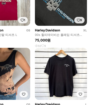
1
9
son
Harley Davidson
OS
XL
반팔 티셔츠 L
00s 할리데이비슨 플레임 티셔츠
(105)
75,000원
50
9
son
Harley Davidson
OS
L