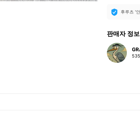
후루츠 '
판매자 정보
GR
53