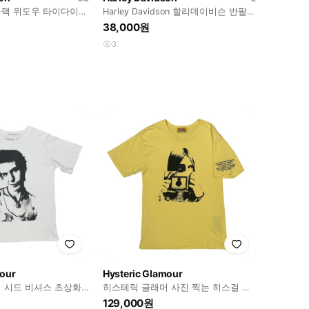
랙 위도우 타이다이
Harley Davidson 할리데이비슨 반팔
 블랙
티셔츠
38,000원
3
mour
Hysteric Glamour
 시드 비셔스 초상화
히스테릭 글래머 사진 찍는 히스걸 팔
문구 디테일 반팔 티셔츠
129,000원