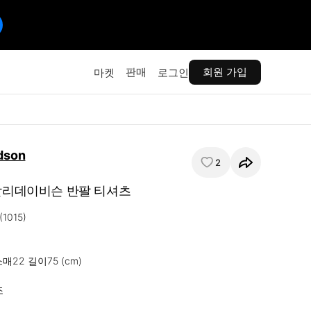
판매
회원 가입
마켓
로그인
dson
2
 할리데이비슨 반팔 티셔츠
(1015)

매22 길이75 (cm)


