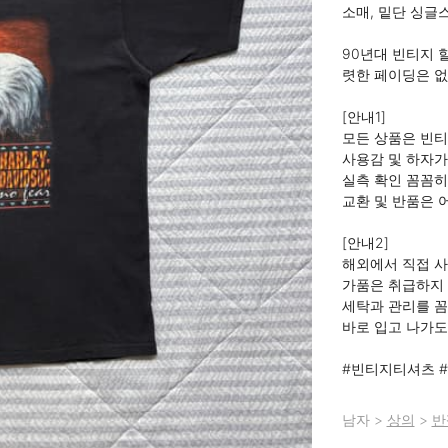
소매, 밑단 싱글스
90년대 빈티지 
렷한 페이딩은 없
[안내1]

모든 상품은 빈티
사용감 및 하자가 
실측 확인 꼼꼼히
교환 및 반품은 어
[안내2]

해외에서 직접 사
가품은 취급하지 
세탁과 관리를 꼼
바로 입고 나가도 
#빈티지티셔츠 
남자
>
상의
>
반