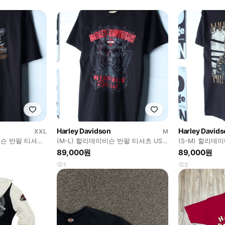
Harley Davidson
Harley David
XXL
M
이비슨 반팔 티셔츠
(M-L) 할리데이비슨 반팔 티셔츠 USA
(S-M) 할리데
3
스컬 바이크-H36562
스컬 바이크-H3
89,000원
89,000원
1
2