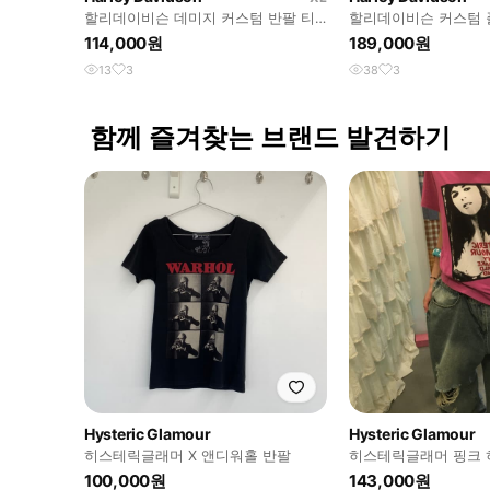
할리데이비슨 데미지 커스텀 반팔 티
할리데이비슨 커스텀 
셔츠
114,000원
189,000원
13
3
38
3
함께 즐겨찾는 브랜드 발견하기
Hysteric Glamour
Hysteric Glamour
히스테릭글래머 X 앤디워홀 반팔
히스테릭글래머 핑크 
100,000원
143,000원