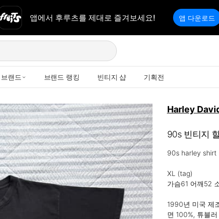
앱에서 후루츠를 제대로 즐겨보세요!
앱 다운로드
브랜드
브랜드 랭킹
빈티지 샵
기획전
Harley Davi
90s 빈티지
90s harley shirt 
XL (tag)

가슴61 어깨52 소
1990년 미국 제조
면 100%, 튜블러
