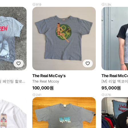
919
1.9k
The Real McCoy's
The Real McC
 페인팅 할로윈
The Real Mccoy
[M] 리얼 맥코
이크 래글런 
100,000원
95,000원
241
276