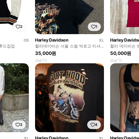
2
1
Harley Davidson
Harley David
OS
XL
 후드집업
할리데이비슨 서울 스컬 빅로고 티셔
할리 데이비슨 
츠
35,000원
50,000원
6
1
4
1
3
4
Harley Davidson
Harley David
XL
XL