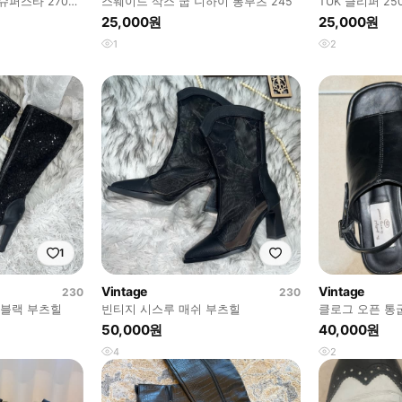
슈퍼스타 270사
스웨이드 삭스 굽 니하이 롱부츠 245
TUK 클리퍼 25
25,000원
25,000원
1
2
1
Vintage
Vintage
230
230
 블랙 부츠힐
빈티지 시스루 매쉬 부츠힐
클로그 오픈 통
폼
50,000원
40,000원
4
2