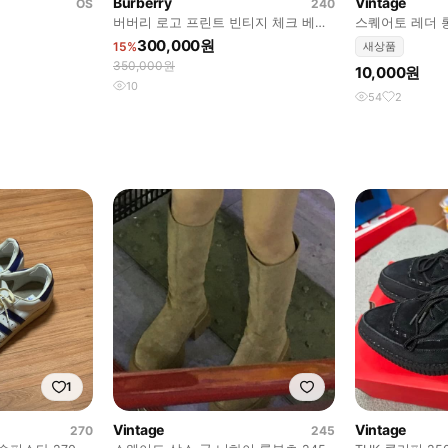
Burberry
Vintage
OS
240
버버리 로고 프린트 빈티지 체크 베이
스퀘어토 레더 롱
지 (240)
300,000원
15%
새상품
350,000원
10,000원
10
54
2
1
Vintage
Vintage
270
245