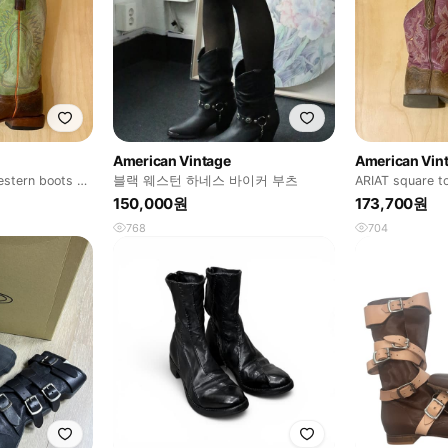
American Vintage
American Vin
estern boots 스
블랙 웨스턴 하네스 바이커 부츠
ARIAT square 
어토 웨스턴
150,000원
173,700원
768
704