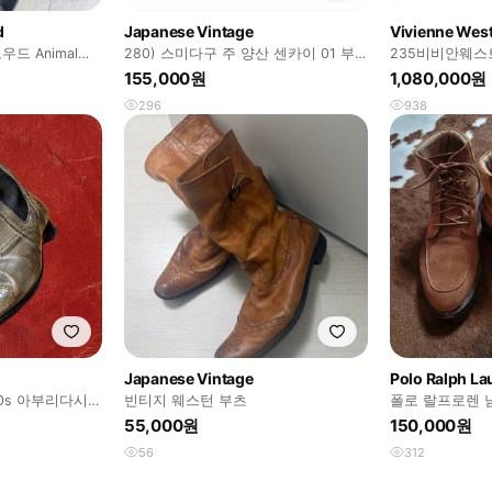
d
Japanese Vintage
Vivienne We
드 Animal
280) 스미다구 주 양산 센카이 01 부
235비비안웨스
츠
155,000원
1,080,000원
296
938
Japanese Vintage
Polo Ralph La
 00s 아부리다시
빈티지 웨스턴 부츠
폴로 랄프로렌 
부츠(11D)
55,000원
150,000원
56
312