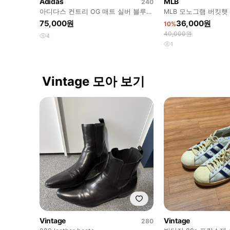
Adidas
MLB
240
아디다스 컨트리 OG 매트 실버 블루
MLB 모노그램 버킷햇
(240)
75,000원
36,000원
10%
40,000원
4
1
Vintage 모아 보기
Vintage
Vintage
280