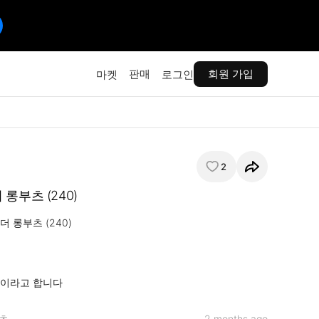
판매
회원 가입
마켓
로그인
2
롱부츠 (240)
 롱부츠 (240)

장이라고 합니다
츠
2 months ago