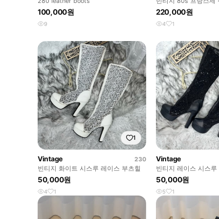
280 leather boots
빈티지 80s 프랑스제 
이즈
100,000원
220,000원
9
4
1
1
Vintage
Vintage
230
빈티지 화이트 시스루 레이스 부츠힐
빈티지 레이스 시스루
50,000원
50,000원
4
1
5
1