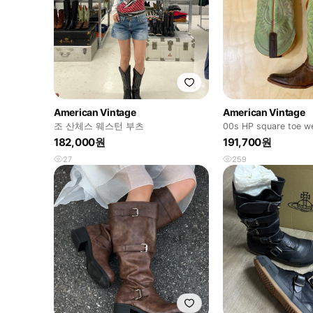
American Vintage
American Vintage
조 산체스 웨스턴 부츠
00s HP square toe w
퀘어토 웨스턴
182,000원
191,700원
27
259