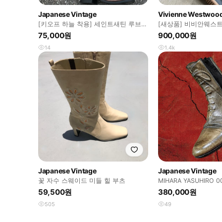
Japanese Vintage
Vivienne Westwoo
[키오프 하늘 착용] 세인트새틴 루브
[새상품] 비비안웨스트우
소가죽 벨티드 슬라우치 롱부츠
Pirate 부츠
75,000원
900,000원
14
1.4k
Japanese Vintage
Japanese Vintage
꽃 자수 스웨이드 미들 힐 부츠
MIHARA YASUHIRO
가공 레더 워싱 부츠
59,500원
380,000원
505
49