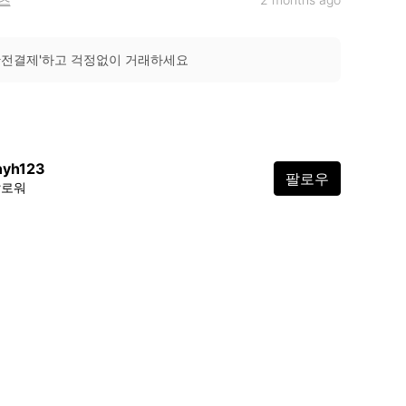
안전결제'하고 걱정없이 거래하세요
nyh123
팔로우
팔로워