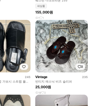
0
웨스턴 다크브라운 255
새상품
155,000원
1
1
2
Vintage
245
235
굽 가보시 스트랩 플랫
빈티지 에스닉 비즈 슬리퍼
25,000원
18
2