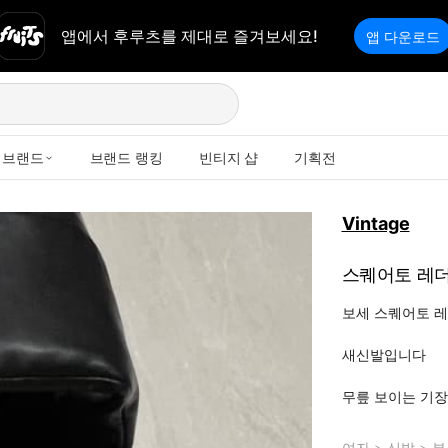
앱에서 후루츠를 제대로 즐겨보세요!
앱 다운로드
브랜드
브랜드 랭킹
빈티지 샵
기획전
Vintage
스퀘어토 레더 
보세 스퀘어토 레더
새신발입니다

무릎 보이는 기
여자
>
신발
>
부