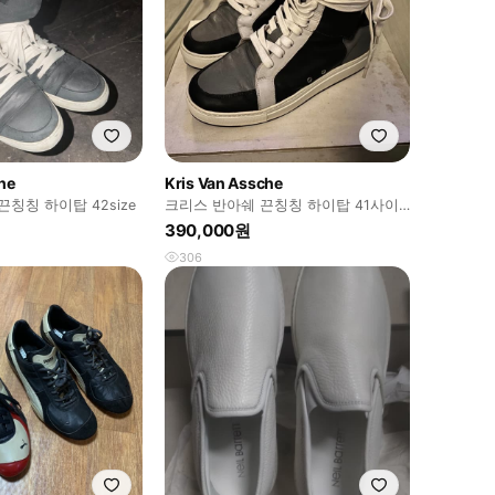
he
Kris Van Assche
끈칭칭 하이탑 42size
크리스 반아쉐 끈칭칭 하이탑 41사이
즈
390,000원
306