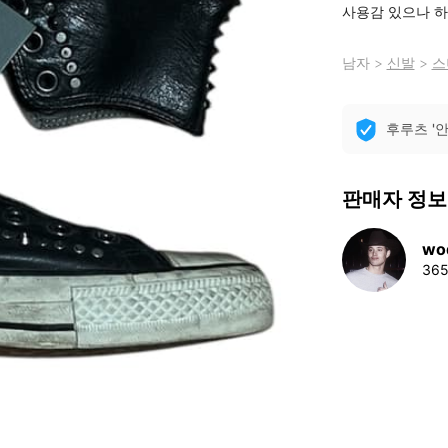
사용감 있으나 하
남자
>
신발
>
스
후루츠 '
판매자 정보
wo
36