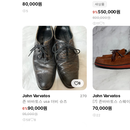
우 스니커즈
츠
80,000원
새상품
5
550,000원
9%
600,000원
11
1
8
John Varvatos
John Varvatos
270
존 바바토스 usa 더비 슈즈
[7] 존바바토스 스웨
90,000원
70,000원
6%
95,000원
22
58
8