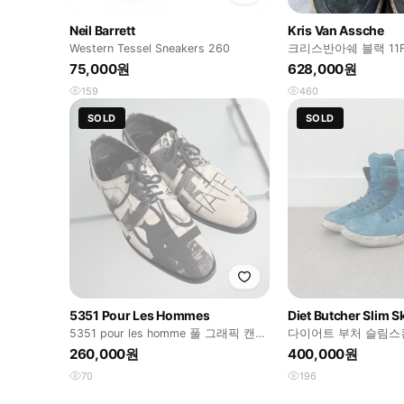
Neil Barrett
Kris Van Assche
Western Tessel Sneakers 260
크리스반아쉐 블랙 11F
75,000원
628,000원
159
460
SOLD
SOLD
5351 Pour Les Hommes
Diet Butcher Slim S
5351 pour les homme 풀 그래픽 캔버
다이어트 부처 슬림스킨
스 슈즈
더 하이탑
260,000원
400,000원
70
196