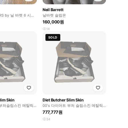
Neil Barrett
RS by 닐 바렛 6 시리
닐바렛 슬립온
음판매)
160,000원
14
SOLD
lim Skin
Diet Butcher Slim Skin
트부처슬림스킨 메탈릭
00's 다이어트 부처 슬림스킨 메탈릭
즈 풀구성
하이탑
777,777원
34