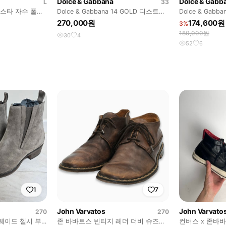
Dolce & Gabbana
Dolce & Gabb
L
33
스타 자수 폴로
Dolce & Gabbana 14 GOLD 디스트로
Dolce & Gabb
이드 레더 패치 데님
츠
270,000원
174,600원
3%
180,000원
30
4
52
6
1
7
John Varvatos
John Varvato
270
270
웨이드 첼시 부
존 바바토스 빈티지 레더 더비 슈즈
컨버스 x 존바