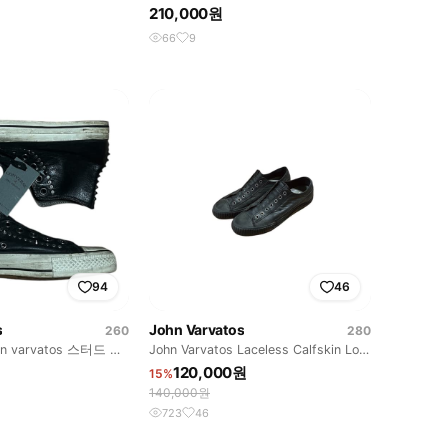
210,000원
66
9
94
46
s
John Varvatos
260
280
ohn varvatos 스터드 레
John Varvatos Laceless Calfskin Low
Top
120,000원
15%
140,000원
723
46