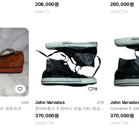
9(270)사이즈 BT27036
하이탑
208,000원
260,000원
80
7
151
20
78
John Varvatos
John Varvato
250
270
이드 보트슈즈
존바바토스 X 컨버스 오일 더티 워싱
Converse X J
코팅 지퍼 하이탑
더 하이탑
370,000원
370,000원
644
78
914
94