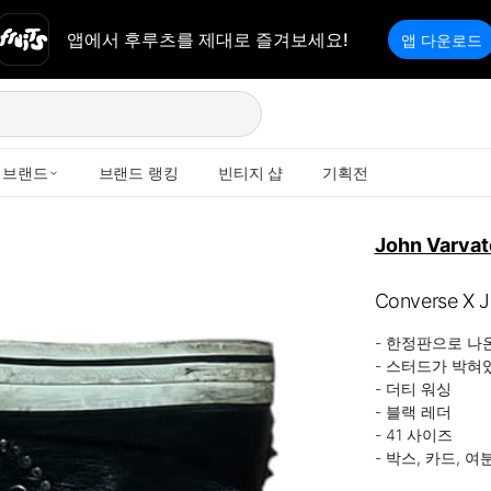
앱에서 후루츠를 제대로 즐겨보세요!
앱 다운로드
브랜드
브랜드 랭킹
빈티지 샵
기획전
John Varvat
Converse X
- 한정판으로 나온
- 스터드가 박혀
- 더티 워싱

- 블랙 레더

- 41 사이즈

- 박스, 카드, 여