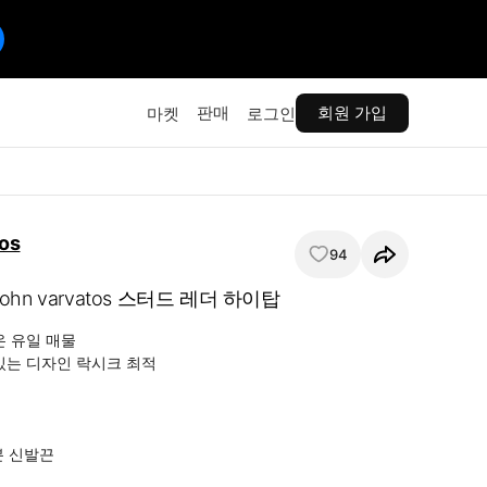
판매
회원 가입
마켓
로그인
os
94
 John varvatos 스터드 레더 하이탑
 유일 매물

있는 디자인 락시크 최적

분 신발끈
