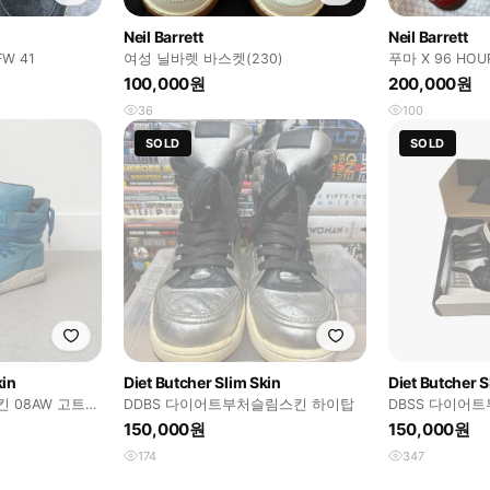
Neil Barrett
Neil Barrett
W 41
여성 닐바렛 바스켓(230)
푸마 X 96 HOU
즈 스니커즈(묶
100,000원
200,000원
36
100
SOLD
SOLD
kin
Diet Butcher Slim Skin
Diet Butcher S
 08AW 고트레
DDBS 다이어트부처슬림스킨 하이탑
DBSS 다이어
하이탑 41사이
150,000원
150,000원
174
347