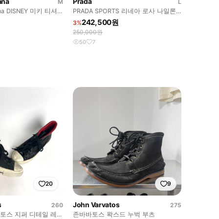
ana
Prada
M
L
ana DISNEY 미키 티셔
PRADA SPORTS 리네아 로사 나일론
레드텝 포켓 티셔츠
242,500원
3%
250,000원
50
7
20
9
s
John Varvatos
260
275
바토스 지퍼 디테일 레더
존바바토스 왁스드 누벅 부츠