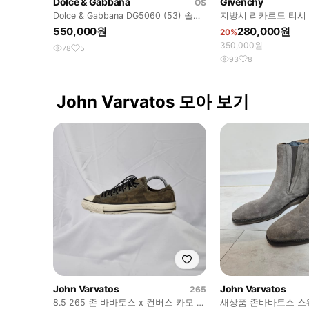
Dolce & Gabbana
Givenchy
OS
Dolce & Gabbana DG5060 (53) 솔로
지방시 리카르도 티시 
지옥 덱스 안경
티셔츠
550,000원
280,000원
20%
350,000원
78
5
93
8
John Varvatos 모아 보기
John Varvatos
John Varvatos
265
8.5 265 존 바바토스 x 컨버스 카모 로
새상품 존바바토스 스