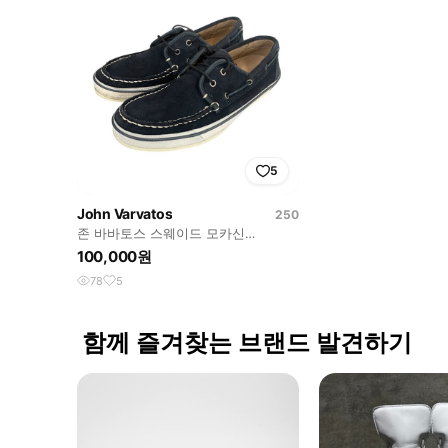
5
John Varvatos
250
존 바바토스 스웨이드 모카신
7M(250mm)
100,000원
78
5
함께 즐겨찾는 브랜드 발견하기