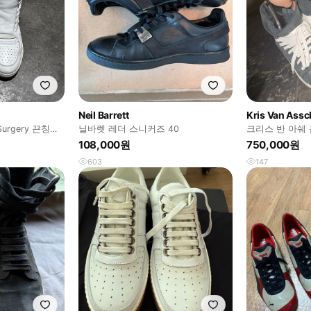
Neil Barrett
Kris Van Assc
urgery 끈칭칭
닐바렛 레더 스니커즈 40
크리스 반 아쉐 
108,000원
750,000원
603
147