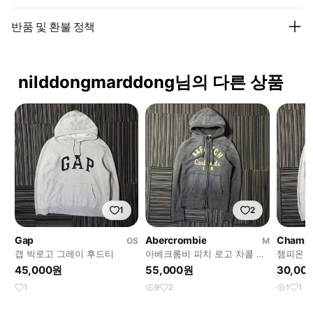
반품 및 환불 정책
nilddongmarddong님의 다른 상품
1
2
Gap
Abercrombie
Champ
OS
M
갭 빅로고 그레이 후드티
아베크롬비 피치 로고 차콜 후
챔피온 
드집업
티
45,000원
55,000원
30,00
1
9
2
1
1