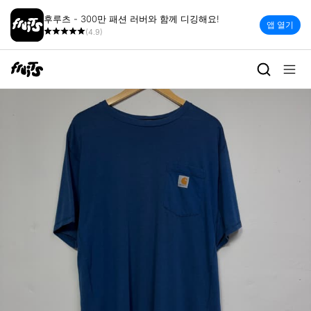
후루츠 - 300만 패션 러버와 함께 디깅해요!
앱 열기
(4.9)