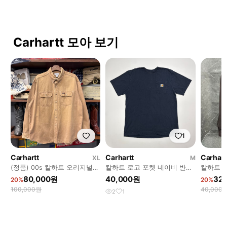
Carhartt 모아 보기
1
Carhartt
Carhartt
Carhart
XL
M
(정품) 00s 칼하트 오리지널
칼하트 로고 포켓 네이비 반팔
칼하트 단
헤비 코튼 투 포켓 워크 셔츠
티셔츠
80,000원
40,000원
32
20%
20%
N2249
100,000원
40,000
2
1