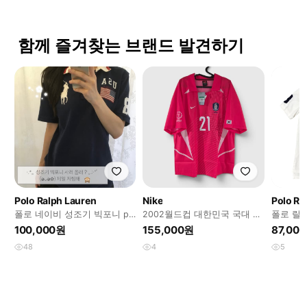
함께 즐겨찾는 브랜드 발견하기
Polo Ralph Lauren
Nike
Polo Ra
폴로 네이비 성조기 빅포니 pk
2002월드컵 대한민국 국대 박
폴로 랄
(희귀매물)
지성유니폼 나이키반팔
화이트
100,000원
155,000원
87,00
48
4
5