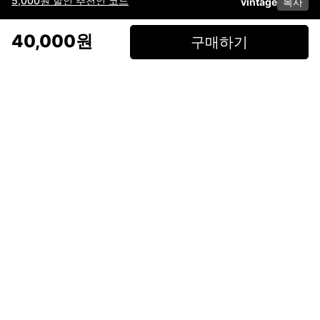
5,000원 할인 추천인 코드
vintage
복사
이용약관
고객센터
판매
개인정보 처리방침
사업자 정보
다운로드
인스타그램
페이스북
40,000원
구매하기
(주)후루츠패밀리컴퍼니 · 대표이사 이재범 / 소재지: 서울특별시 용산구 한강대
로 328, 201호 / 사업자 등록번호: 755-86-01442
사업자 정보확인
통신판매업
신고: 2019-서울용산-0723 호 / 고객센터: 070-4466-3377 / 고객센터 문의는
후루츠 앱 다운로드 후 문의가능합니다 /
support@fruitsfamily.com
Copyright © FruitsFamily Company Inc. All right reserved
후루츠패밀리(주)는 통신판매중개자로서 거래 당사자가 아닙니다. 상품, 상품정
보, 거래에 관한 의무와 책임은 각 판매자에게 있으며, 후루츠패밀리(주)는 원칙
적으로 판매 회원과 구매 회원 간의 거래에 대하여 책임을 지지 않습니다. 다만,
후루츠패밀리에서 직접 판매하는 상품에 대한 책임은 후루츠패밀리(주)에 있습
니다.