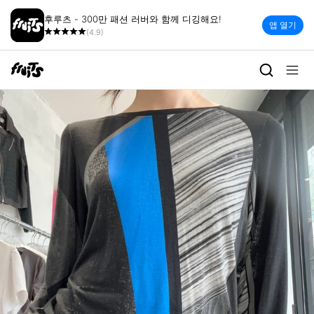
후루츠 - 300만 패션 러버와 함께 디깅해요!
앱 열기
(4.9)