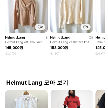
2
1
Helmut Lang
Helmut Lang
Helmut
S
XS
Helmut Lang off-shoulder
Helmut Lang cashmere knit
Helmut L
knit
145,000원
158,000원
145,0
22
2
15
1
25
4
Helmut Lang 모아 보기