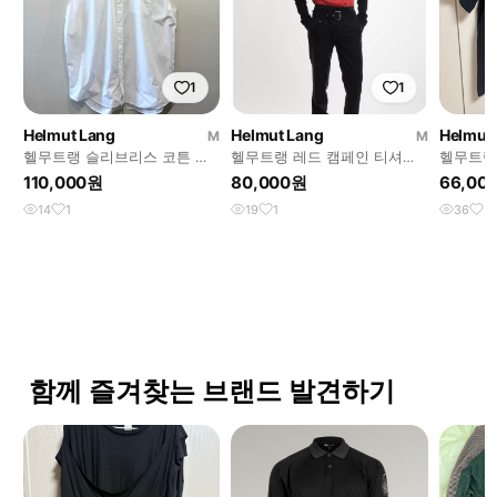
1
1
Helmut Lang
Helmut Lang
Helmut
M
M
헬무트랭 슬리브리스 코튼 포
헬무트랭 레드 캠페인 티셔츠
헬무트랭
플린 셔츠
M
110,000원
80,000원
66,00
14
1
19
1
36
3
함께 즐겨찾는 브랜드 발견하기