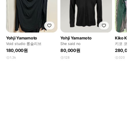
Yohji Yamamoto
Yohji Yamamoto
Kiko Ko
Void studio 롱슬리브
She said no
키코 코
로
180,000원
80,000원
280,0
1.3k
128
320