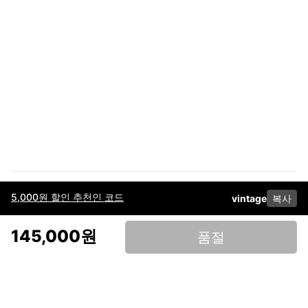
5,000원 할인 추천인 코드
vintage
복사
이용약관
고객센터
판매
개인정보 처리방침
사업자 정보
다운로드
인스타그램
페이스북
145,000원
품절
(주)후루츠패밀리컴퍼니 · 대표이사 이재범 / 소재지: 서울특별시 용산구 한강대
로 328, 201호 / 사업자 등록번호: 755-86-01442
사업자 정보확인
통신판매업
신고: 2019-서울용산-0723 호 / 고객센터: 070-4466-3377 / 고객센터 문의는
후루츠 앱 다운로드 후 문의가능합니다 /
support@fruitsfamily.com