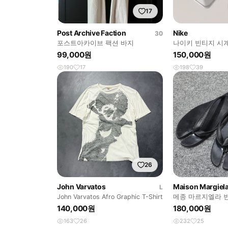
17
Post Archive Faction
Nike
30
포스트아카이브 팩션 바지
나이키 빈티지 시
99,000원
150,000원
190
17
198
39
26
John Varvatos
Maison Margiel
L
John Varvatos Afro Graphic T-Shirt
메종 마르지엘라 
플립플랍 샌들 쪼리
140,000원
180,000원
163
26
232
25