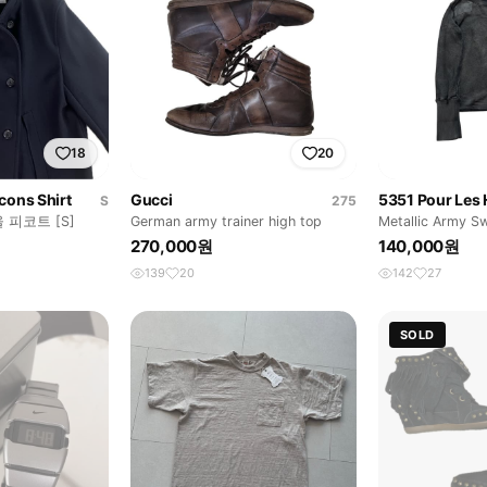
18
20
ons Shirt
Gucci
5351 Pour Le
S
275
 피코트 [S]
German army trainer high top
Metallic Army S
270,000원
140,000원
139
20
142
27
SOLD