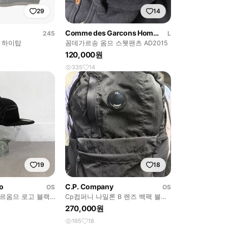
29
14
Comme des Garcons Homme
245
L
 하이탑
꼼데가르송 옴므 스웻팬츠 AD2015
120,000원
335
14
19
18
o
C.P. Company
OS
OS
르옴므 로고 블랙
Cp컴퍼니 나일론 B 렌즈 백팩 블랙
25fw
270,000원
195
18