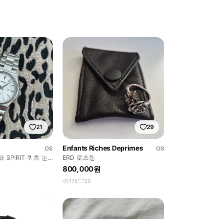
21
29
Enfants Riches Deprimes
OS
OS
 SPIRIT 쿼츠 눈
ERD 로즈링
800,000원
176
29