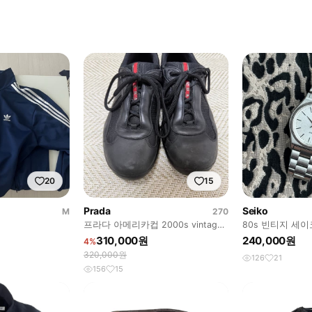
20
15
Prada
Seiko
M
270
프라다 아메리카컵 2000s vintage
80s 빈티지 세이코
270
꽃 다이얼
310,000원
240,000원
4%
320,000원
126
21
156
15