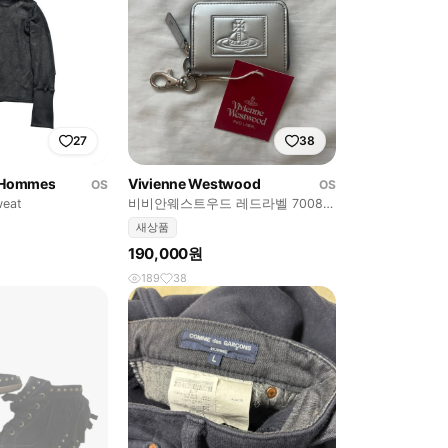
27
38
s Hommes
Vivienne Westwood
OS
OS
weat
비비안웨스트우드 레드라벨 7008
키체인 반지갑 실버
새상품
190,000원
189
38