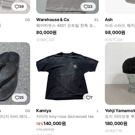
39
23
Warehouse & Co
Ash
OS
XL
계
웨어하우스 4601 오트밀 천축 포켓
아쉬 스터드 웨지
반팔 티셔츠
80,000원
98,000원
189
23
127
29
25
7
a
Kamiya
Yohji Yamamot
OS
L
빈티지 타비 레더
카미야 kmy-rose distressed tee
요지 야마모토 뿌
 41
캡
140,000원
180,000원
18%
170,000원
143
19