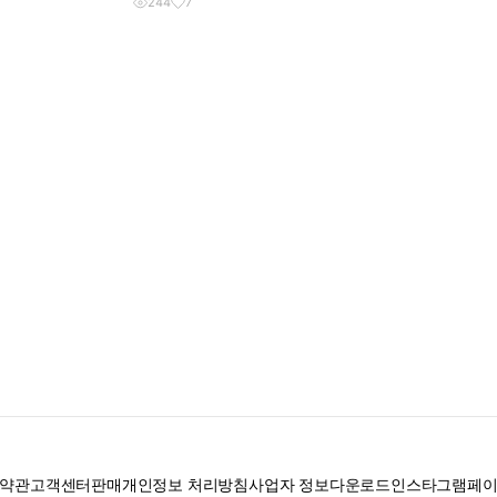
244
7
약관
고객센터
판매
개인정보 처리방침
사업자 정보
다운로드
인스타그램
페