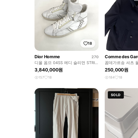
18
Dior Homme
Comme des Garc
270
디올 옴므 04SS 에디 슬리먼 STRIP
꼼데가르송 셔츠 울
스터드 하이 스니커즈
3,840,000원
250,000원
157
18
184
18
SOLD