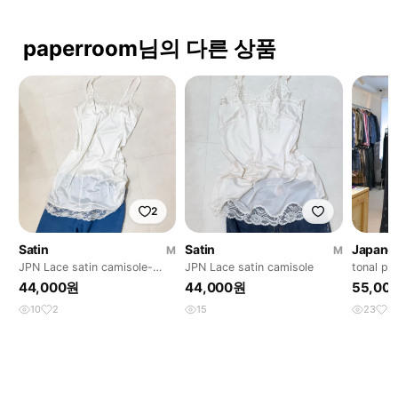
paperroom님의 다른 상품
2
Satin
Satin
Japanes
M
M
JPN Lace satin camisole-
JPN Lace satin camisole
tonal pol
white
44,000원
44,000원
55,00
10
2
15
23
2