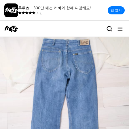
후루츠 - 300만 패션 러버와 함께 디깅해요!
앱 열기
(4.9)