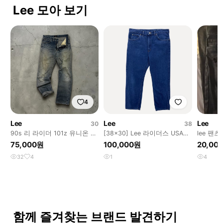
Lee 모아 보기
4
Lee
Lee
Lee
30
38
90s 리 라이더 101z 유니온 메
[38x30] Lee 라이더스 USA
lee 팬츠
이드
MADE 데님 팬츠 e69
75,000원
100,000원
20,00
32
4
1
4
함께 즐겨찾는 브랜드 발견하기