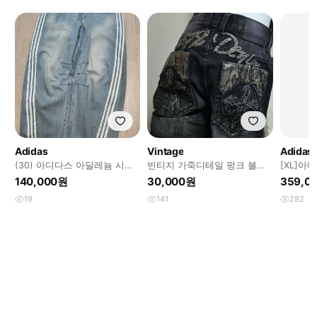
Adidas
Vintage
Adidas
(30) 아디다스 아딜레늄 시즌
빈티지 가죽디테일 펑크 블랙
[XL]아
3 바나나 피티드 워시드 데님
데님팬츠
컨스트럭
140,000원
30,000원
359,0
팬츠 블루
19
141
282