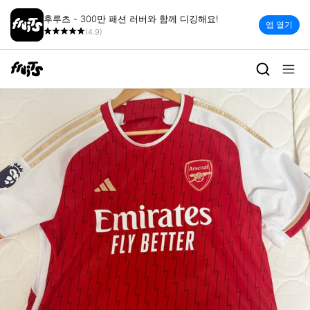
후루츠 - 300만 패션 러버와 함께 디깅해요!
앱 열기
(4.9)