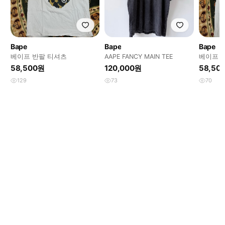
Bape
Bape
Bape
베이프 반팔 티셔츠
AAPE FANCY MAIN TEE
베이프 
58,500원
120,000원
58,50
129
73
70