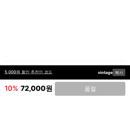
5,000원 할인 추천인 코드
vintage
복사
이용약관
고객센터
판매
개인정보 처리방침
사업자 정보
다운로드
인스타그램
페이스북
10
%
72,000원
품절
(주)후루츠패밀리컴퍼니 · 대표이사 이재범 / 소재지: 서울특별시 용산구 한강대
로 328, 201호 / 사업자 등록번호: 755-86-01442
사업자 정보확인
통신판매업
신고: 2019-서울용산-0723 호 / 고객센터: 070-4466-3377 / 고객센터 문의는
후루츠 앱 다운로드 후 문의가능합니다 /
support@fruitsfamily.com
Copyright © FruitsFamily Company Inc. All right reserved