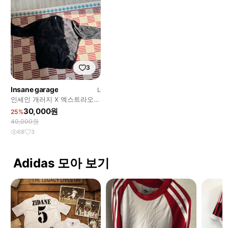
3
Insane garage
L
인세인 개러지 X 엑스트라오디
너리 니트
30,000원
25%
40,000원
68
3
Adidas 모아 보기