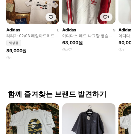
1
Adidas
Adidas
Adidas
L
S
라리가 02/03 레알마드리드
아디다스 레드 나그랑 롱슬리
아디다스 
지네딘 지단 유니폼 판매합니
브
니폼 100
63,000원
90,00
새상품
다
89,000원
3
1
1
1
함께 즐겨찾는 브랜드 발견하기